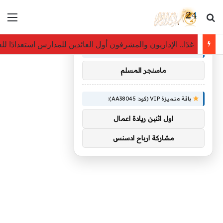
بحث عن
الق
×
توصيات :
غدًا.. الإداريون والمشرفون أول العائدين للمدارس استعدادًا للعام 
باقة متميزة VIP (كود: AA26790):
ماسنجر المسلم
باقة متميزة VIP (كود: AA38045):
اول اثنين ريادة اعمال
مشاركة ارباح ادسنس