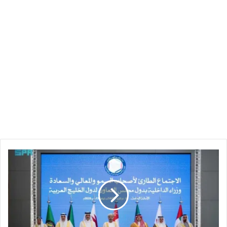
وزراء
داخلية
دول
مجلس
التعاون:
أمن
دول