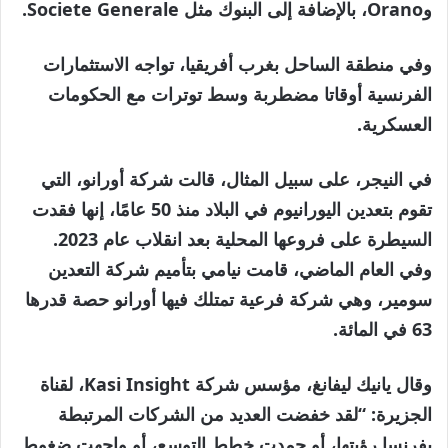
وOrano، بالإضافة إلى البنوك مثل Societe Generale.
وفي منطقة الساحل بغرب أفريقيا، تواجه الاستثمارات
الفرنسية أوقاتا مضطربة وسط توترات مع الحكومات
العسكرية.
في النيجر، على سبيل المثال، قالت شركة أورانو، التي
تقوم بتعدين اليورانيوم في البلاد منذ 50 عامًا، إنها فقدت
السيطرة على فروعها المحلية بعد انقلاب عام 2023.
وفي العام الماضي، قامت نيامي بتأميم شركة التعدين
سومير، وهي شركة فرعية تمتلك فيها أورانو حصة قدرها
63 في المائة.
وقال يانيك ليفانغ، مؤسس شركة Kasi Insight، لقناة
الجزيرة: “لقد خفضت العديد من الشركات المرتبطة
بفرنسا رؤيتها، أو جمدت خطط التوسع، أو واجهت ضغوط