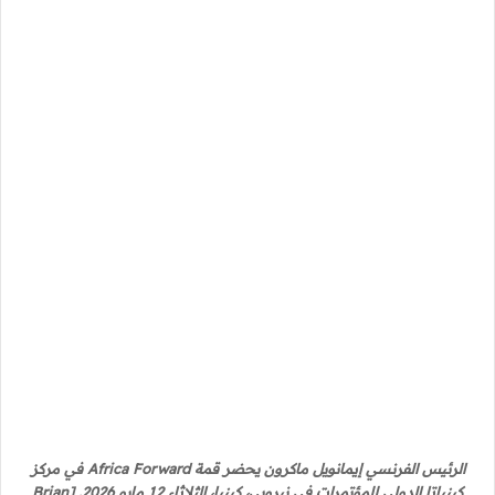
الرئيس الفرنسي إيمانويل ماكرون يحضر قمة Africa Forward في مركز
كينياتا الدولي للمؤتمرات في نيروبي، كينيا، الثلاثاء 12 مايو 2026. [Brian