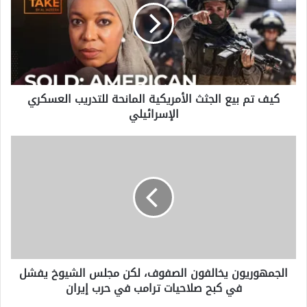
الجثث
الأمريكية
المانحة
للتدريب
العسكري
الإسرائيلي
كيف تم بيع الجثث الأمريكية المانحة للتدريب العسكري
الإسرائيلي
الجمهوريون
يخالفون
الصفوف،
لكن
مجلس
الشيوخ
يفشل
في
كبح
الجمهوريون يخالفون الصفوف، لكن مجلس الشيوخ يفشل
صلاحيات
في كبح صلاحيات ترامب في حرب إيران
ترامب
في