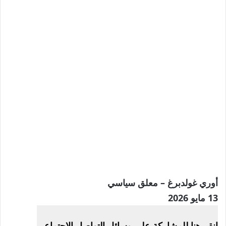
أوري غولدبرغ – معلق سياسي
نُشرت
13 مايو 2026
في
انقر هنا للمشاركة على وسائل التواصل الاجتماعي