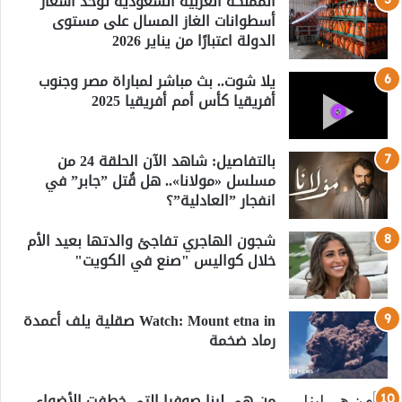
المملكة العربية السعودية توحد أسعار
أسطوانات الغاز المسال على مستوى
الدولة اعتبارًا من يناير 2026
يلا شوت.. بث مباشر لمباراة مصر وجنوب
أفريقيا كأس أمم أفريقيا 2025
بالتفاصيل: شاهد الآن الحلقة 24 من
مسلسل «مولانا».. هل قُتل ”جابر” في
انفجار ”العادلية”؟
شجون الهاجري تفاجئ والدتها بعيد الأم
خلال كواليس "صنع في الكويت"
Watch: Mount etna in صقلية يلف أعمدة
رماد ضخمة
من هي لينا صوفيا التي خطفت الأضواء