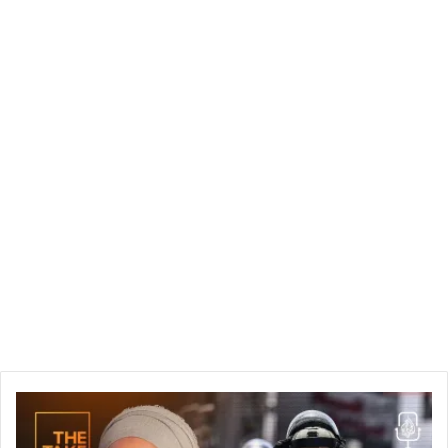
كيف
تم
بيع