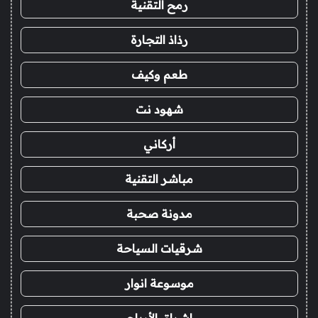
رمح التقنية
رذاذ التجارة
طعم وكيف
شهود نت
أركاني
مباشر التقنية
مدونة صحبة
شرقيات السياحة
موسوعة انوار
اشراق الأرباح