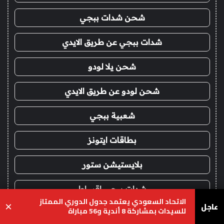
شحن شدات ببجي
شدات ببجي عن طريق الايدي
شحن يلا لودو
شحن لودو عن طريق الايدي
شعبية ببجي
بطاقات ايتونز
بلايستيشن ستور
شدات ببجي اقساط
الاتحاد السعودي يعتمد جدول الدوري الممتاز
عاجل
×
للسيدات بمشاركة 8 أندية و56 مباراة
ايتونز امريكي اقساط
يسبوك
‫X
واتساب
تيلقرام