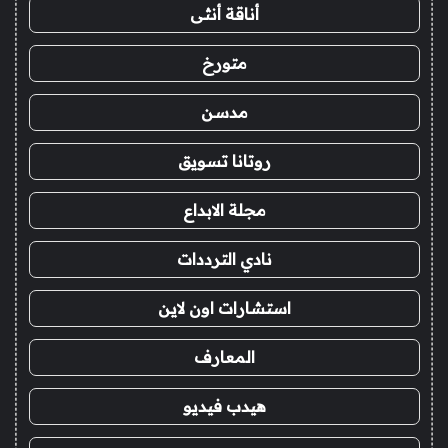
أناقة أنثى
متورخ
مدسن
روتانا تسويق
مجلة الابداع
نادي الترددات
استشارات اون لاين
المعارف
هيدب فيديو