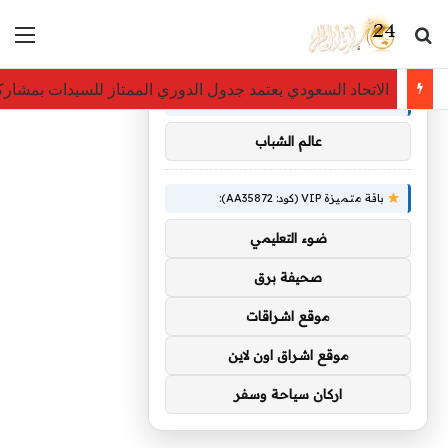
بحث عن
الق
×
توصيات :
الاتحاد السعودي يعتمد جدول الدوري الممتاز للسيدات بمشاركة 8 أندية و56 مبا
باقة متميزة VIP (كود: AA86842):
عالم الشباب
باقة متميزة VIP (كود: AA35872):
ضوء التعليمي
صحيفة برق
موقع اشراقات
موقع اشراق اون لاين
اركان سياحة وسفر