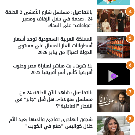
بالتفاصيل: مسلسل شارع الأعشى 2 الحلقة
24.. صدمة في حفل الزفاف ومصير
”عواطف” على المحك
المملكة العربية السعودية توحد أسعار
أسطوانات الغاز المسال على مستوى
الدولة اعتبارًا من يناير 2026
يلا شوت.. بث مباشر لمباراة مصر وجنوب
أفريقيا كأس أمم أفريقيا 2025
بالتفاصيل: شاهد الآن الحلقة 24 من
مسلسل «مولانا».. هل قُتل ”جابر” في
انفجار ”العادلية”؟
شجون الهاجري تفاجئ والدتها بعيد الأم
خلال كواليس "صنع في الكويت"