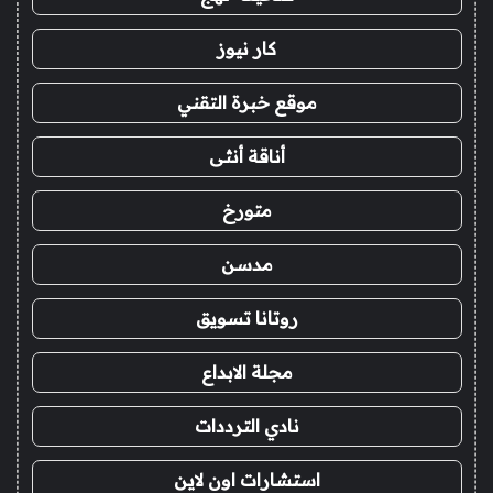
كار نيوز
موقع خبرة التقني
أناقة أنثى
متورخ
مدسن
روتانا تسويق
مجلة الابداع
نادي الترددات
استشارات اون لاين