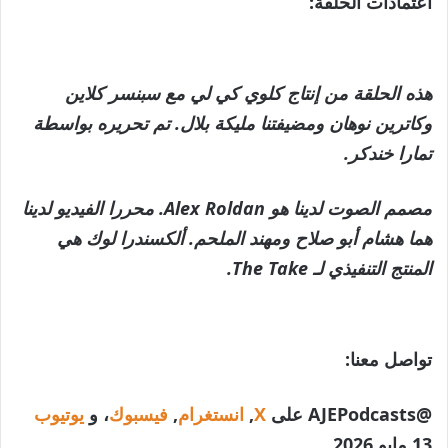
اعتمادات الحلقة:
هذه الحلقة من إنتاج كلوي كي لي مع سبنسر كلاين
وكاترين نوهان ومضيفتنا مليكة بلال. تم تحريره بواسطة
تمارا خندكر.
مصمم الصوت لدينا هو Alex Roldan. محررا الفيديو لدينا
هما هشام أبو صلاح ومهند الملحم. ألكسندرا لوك هي
المنتج التنفيذي لـ The Take.
تواصل معنا:
@AJEPodcasts على
X
,
انستغرام
,
فيسبوك
، و
يوتيوب
نُشرت
13 مايو 2026