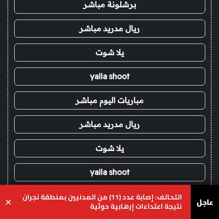
برشلونة مباشر
ريال مدريد مباشر
يلا شوت
yalla shoot
مباريات اليوم مباشر
ريال مدريد مباشر
يلا شوت
yalla shoot
التحالف: إصابة عدد (11) من المدنيين بمنطقة نجران
مباريات اليوم مباشر
عاجل
×
نتيجة اعتداءات إرهابية حوثية
يسبوك
‫X
واتساب
تيلقرام