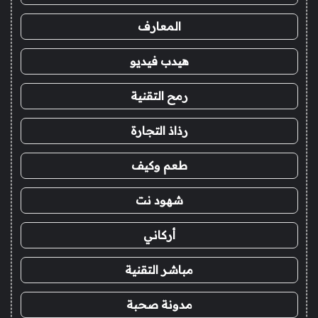
المعارف
هيدب فيديو
رمح التقنية
رذاذ التجارة
طعم وكيف
شهود نت
أركاني
مباشر التقنية
مدونة صحبة