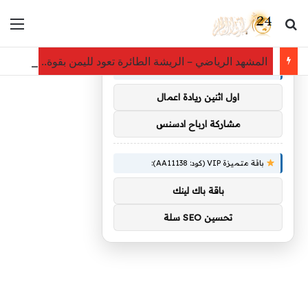
بحث عن
الق
×
توصيات :
المشهد الرياضي – الريشة الطائرة تعود لليمن بقوة.. الوزير
باقة متميزة VIP (كود: AA38045):
اول اثنين ريادة اعمال
مشاركة ارباح ادسنس
باقة متميزة VIP (كود: AA11138):
باقة باك لينك
تحسين SEO سلة