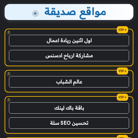
مواقع صديقة
+
!
اول اثنين ريادة اعمال
مشاركة ارباح ادسنس
!
عالم الشباب
!
باقة باك لينك
تحسين SEO سلة