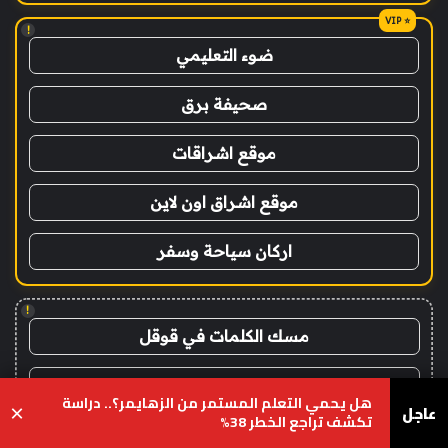
!
ضوء التعليمي
صحيفة برق
موقع اشراقات
موقع اشراق اون لاين
اركان سياحة وسفر
!
مسك الكلمات في قوقل
اشراق التقنية
هل يحمي التعلم المستمر من الزهايمر؟.. دراسة
عاجل
×
تكشف تراجع الخطر 38%
ان سفن
يسبوك
‫X
واتساب
تيلقرام