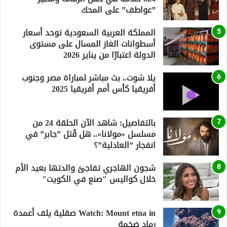
”عواطف” على المحك
المملكة العربية السعودية توحد أسعار
أسطوانات الغاز المسال على مستوى
الدولة اعتبارًا من يناير 2026
يلا شوت.. بث مباشر لمباراة مصر وجنوب
أفريقيا كأس أمم أفريقيا 2025
بالتفاصيل: شاهد الآن الحلقة 24 من
مسلسل «مولانا».. هل قُتل ”جابر” في
انفجار ”العادلية”؟
شجون الهاجري تفاجئ والدتها بعيد الأم
خلال كواليس "صنع في الكويت"
Watch: Mount etna in صقلية يلف أعمدة
رماد ضخمة