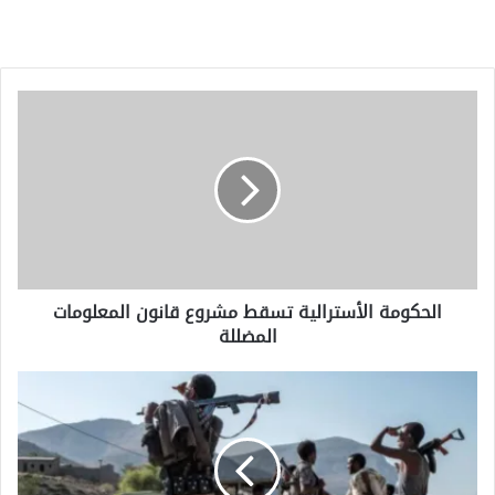
الحكومة
الأسترالية
تسقط
مشروع
قانون
المعلومات
المضللة
الحكومة الأسترالية تسقط مشروع قانون المعلومات
المضللة
يقول
حزب
تيغراي
إن
بان