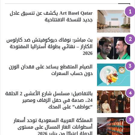
Art Basel Qatar يكشف عن تنسيق عادل
جديد للنسخة الافتتاحية
بث مباشر: نوفاك ديوكوفيتش ضد كارلوس
الكاراز – نهائي بطولة أستراليا المفتوحة
2026
الصيام المتقطع يساعد على فقدان الوزن
دون حساب السعرات
بالتفاصيل: مسلسل شارع الأعشى 2 الحلقة
24.. صدمة في حفل الزفاف ومصير
”عواطف” على المحك
المملكة العربية السعودية توحد أسعار
أسطوانات الغاز المسال على مستوى
الدولة اعتبارًا من يناير 2026