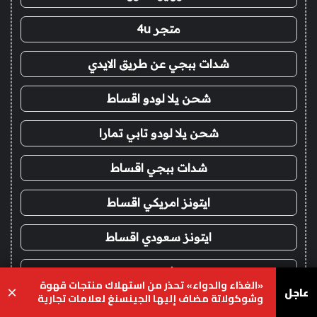
متجر 4u
شدات ببجي عن طريق الايدي
شحن يلا لودو اقساط
شحن يلا لودو تابي تمارا
شدات ببجي اقساط
ايتونز امريكي اقساط
ايتونز سعودي اقساط
فور يو
«الغذاء والدواء» تحذر من استهلاك منتجات قهوة
عاجل
×
وشوكولاتة مضاف إليها الجينسنغ لعلامات تجارية
شحن شدات ببجي
محددة
يسبوك
‫X
واتساب
تيلقرام