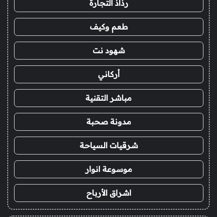
رذاذ التجارة
طعم وكيف
شهود نت
أركاني
مباشر التقنية
مدونة صحبة
شرقيات السياحة
موسوعة انوار
اشراق الأرباح