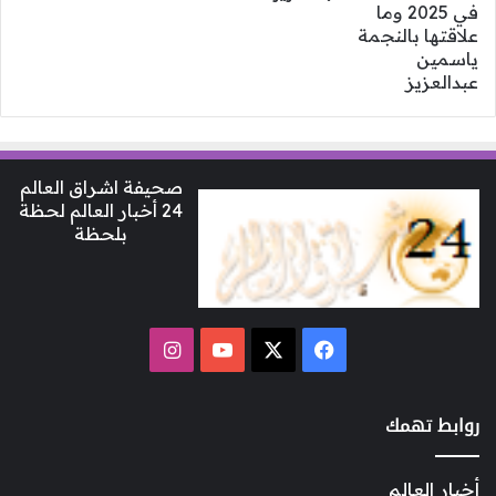
صحيفة اشراق العالم
24 أخبار العالم لحظة
بلحظة
‫X
فيسبوك
‫YouTube
انستقرام
روابط تهمك
أخبار العالم