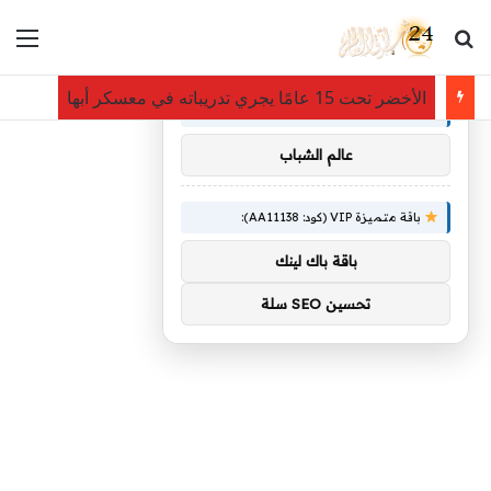
بحث عن
الق
×
توصيات :
الأخضر تحت 15 عامًا يجري تدريباته في معسكر أبها
باقة متميزة VIP (كود: AA86842):
عالم الشباب
باقة متميزة VIP (كود: AA11138):
باقة باك لينك
تحسين SEO سلة