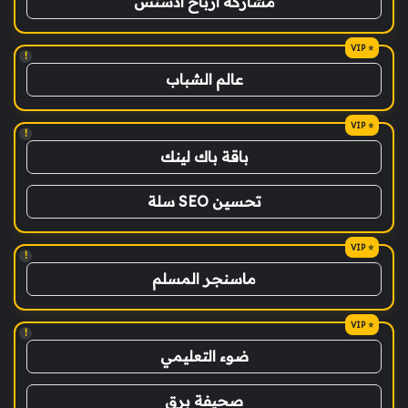
مشاركة ارباح ادسنس
!
عالم الشباب
!
باقة باك لينك
تحسين SEO سلة
!
ماسنجر المسلم
!
ضوء التعليمي
صحيفة برق