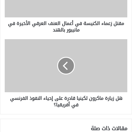
العرقي
الأخيرة
في
مقتل زعماء الكنيسة في أعمال العنف العرقي الأخيرة في
مانيبور
مانيبور بالهند
بالهند
هل
زيارة
ماكرون
لكينيا
قادرة
على
إحياء
النفوذ
الفرنسي
هل زيارة ماكرون لكينيا قادرة على إحياء النفوذ الفرنسي
في
في أفريقيا؟
أفريقيا؟
مقالات ذات صلة