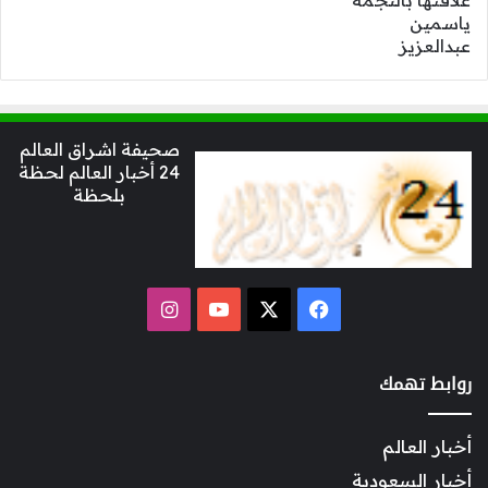
صحيفة اشراق العالم
24 أخبار العالم لحظة
بلحظة
‫X
فيسبوك
‫YouTube
انستقرام
روابط تهمك
أخبار العالم
أخبار السعودية