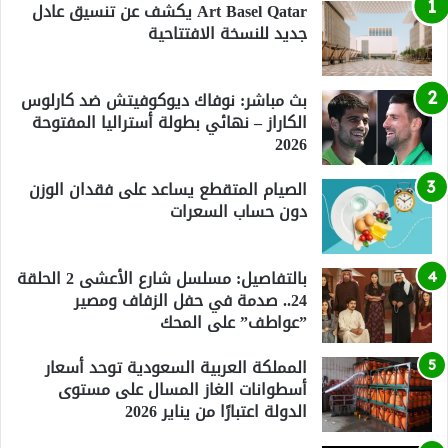
Art Basel Qatar يكشف عن تنسيق عادل
جديد للنسخة الافتتاحية
بث مباشر: نوفاك ديوكوفيتش ضد كارلوس
الكاراز – نهائي بطولة أستراليا المفتوحة
2026
الصيام المتقطع يساعد على فقدان الوزن
دون حساب السعرات
بالتفاصيل: مسلسل شارع الأعشى 2 الحلقة
24.. صدمة في حفل الزفاف ومصير
”عواطف” على المحك
المملكة العربية السعودية توحد أسعار
أسطوانات الغاز المسال على مستوى
الدولة اعتبارًا من يناير 2026