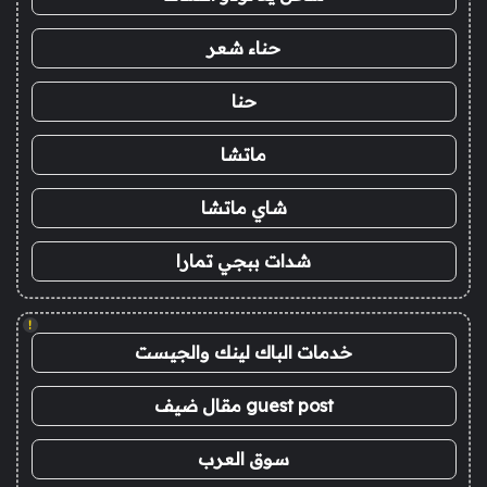
حناء شعر
حنا
ماتشا
شاي ماتشا
شدات ببجي تمارا
!
خدمات الباك لينك والجيست
guest post مقال ضيف
سوق العرب