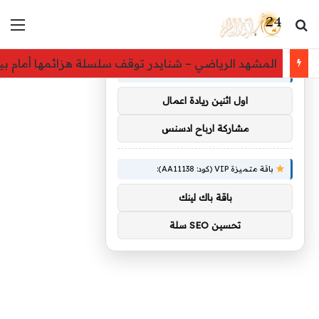
بحث عن
الق
×
توصيات :
المشهد الرياضي – شنايدر توقف سلسلة هزائمها أمام بيغ
باقة متميزة VIP (كود: AA38045):
اول اثنين ريادة اعمال
مشاركة ارباح ادسنس
باقة متميزة VIP (كود: AA11138):
باقة باك لينك
تحسين SEO سلة