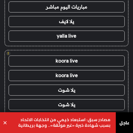
مباريات اليوم مباشر
يلا لايف
yalla live
!
koora live
koora live
يلا شوت
يلا شوت
مصادر سبق: استبعاد خيمي من انتخابات الاتحاد
كورة اون لاين - kora onli
عاجل
×
بسبب شهادة خبرة «غير موثقة».. وجهة بريطانية
مستقلة تُجري اختبار الإنجليزية