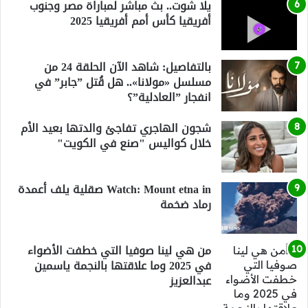
يلا شوت.. بث مباشر لمباراة مصر وجنوب
أفريقيا كأس أمم أفريقيا 2025
بالتفاصيل: شاهد الآن الحلقة 24 من
مسلسل «مولانا».. هل قُتل ”جابر” في
انفجار ”العادلية”؟
شجون الهاجري تفاجئ والدتها بعيد الأم
خلال كواليس "صنع في الكويت"
Watch: Mount etna in صقلية يلف أعمدة
رماد ضخمة
من هي لينا صوفيا التي خطفت الأضواء
في 2025 وما علاقتها بالنجمة ياسمين
عبدالعزيز