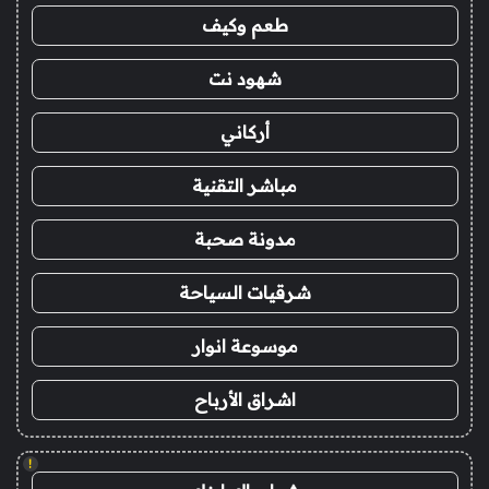
طعم وكيف
شهود نت
أركاني
مباشر التقنية
مدونة صحبة
شرقيات السياحة
موسوعة انوار
اشراق الأرباح
!