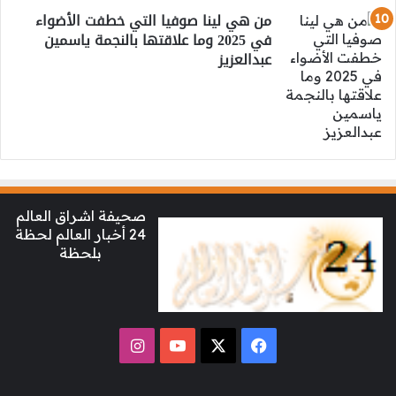
من هي لينا صوفيا التي خطفت الأضواء
في 2025 وما علاقتها بالنجمة ياسمين
عبدالعزيز
صحيفة اشراق العالم
24 أخبار العالم لحظة
بلحظة
‫X
فيسبوك
‫YouTube
انستقرام