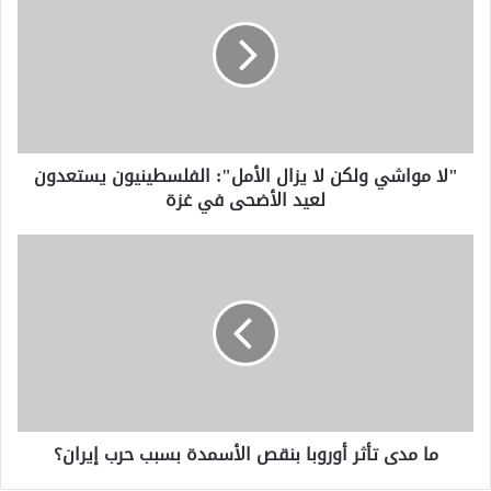
ولكن
لا
يزال
الأمل":
الفلسطينيون
يستعدون
لعيد
"لا مواشي ولكن لا يزال الأمل": الفلسطينيون يستعدون
الأضحى
لعيد الأضحى في غزة
في
غزة
ما
مدى
تأثر
أوروبا
بنقص
الأسمدة
بسبب
حرب
إيران؟
ما مدى تأثر أوروبا بنقص الأسمدة بسبب حرب إيران؟