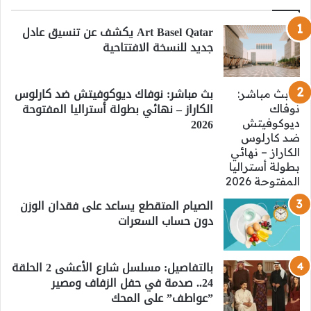
Art Basel Qatar يكشف عن تنسيق عادل
جديد للنسخة الافتتاحية
بث مباشر: نوفاك ديوكوفيتش ضد كارلوس
الكاراز – نهائي بطولة أستراليا المفتوحة
2026
الصيام المتقطع يساعد على فقدان الوزن
دون حساب السعرات
بالتفاصيل: مسلسل شارع الأعشى 2 الحلقة
24.. صدمة في حفل الزفاف ومصير
”عواطف” على المحك