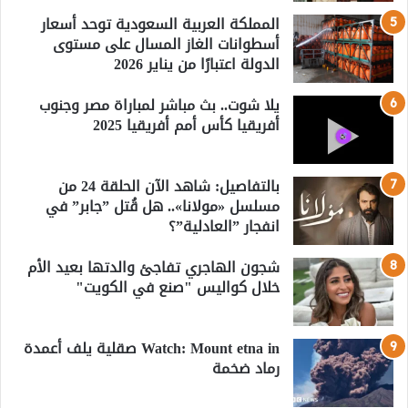
المملكة العربية السعودية توحد أسعار
أسطوانات الغاز المسال على مستوى
الدولة اعتبارًا من يناير 2026
يلا شوت.. بث مباشر لمباراة مصر وجنوب
أفريقيا كأس أمم أفريقيا 2025
بالتفاصيل: شاهد الآن الحلقة 24 من
مسلسل «مولانا».. هل قُتل ”جابر” في
انفجار ”العادلية”؟
شجون الهاجري تفاجئ والدتها بعيد الأم
خلال كواليس "صنع في الكويت"
Watch: Mount etna in صقلية يلف أعمدة
رماد ضخمة