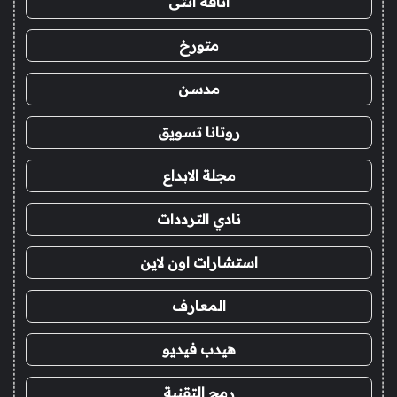
أناقة أنثى
متورخ
مدسن
روتانا تسويق
مجلة الابداع
نادي الترددات
استشارات اون لاين
المعارف
هيدب فيديو
رمح التقنية