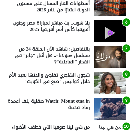
أسطوانات الغاز المسال على مستوى
الدولة اعتبارًا من يناير 2026
يلا شوت.. بث مباشر لمباراة مصر وجنوب
أفريقيا كأس أمم أفريقيا 2025
بالتفاصيل: شاهد الآن الحلقة 24 من
مسلسل «مولانا».. هل قُتل ”جابر” في
انفجار ”العادلية”؟
شجون الهاجري تفاجئ والدتها بعيد الأم
خلال كواليس "صنع في الكويت"
Watch: Mount etna in صقلية يلف أعمدة
رماد ضخمة
من هي لينا صوفيا التي خطفت الأضواء