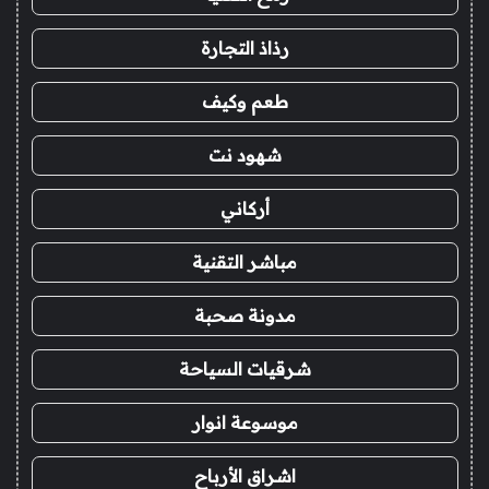
رذاذ التجارة
طعم وكيف
شهود نت
أركاني
مباشر التقنية
مدونة صحبة
شرقيات السياحة
موسوعة انوار
اشراق الأرباح