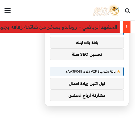
بحث عن
الق
×
توصيات :
المشهد الرياضي – رونالدو يسخر من شائعة زفافه بجورجي
باقة متميزة VIP (كود: AA11138):
باقة باك لينك
تحسين SEO سلة
باقة متميزة VIP (كود: AA38045):
اول اثنين ريادة اعمال
مشاركة ارباح ادسنس