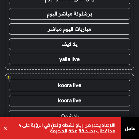
برشلونة مباشر اليوم
مباريات اليوم مباشر
يلا لايف
yalla live
!
koora live
koora live
يلا شوت
الأرصاد يحذر من رياح نشطة وتدنٍ في الرؤية على 4
عاجل
×
محافظات بمنطقة مكة المكرمة
يلا شوت