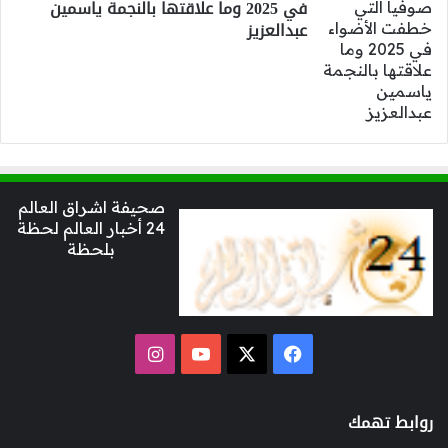
في 2025 وما علاقتها بالنجمة ياسمين
عبدالعزيز
صحيفة اشراق العالم
24 أخبار العالم لحظة
بلحظة
‫X
فيسبوك
‫YouTube
انستقرام
روابط تهمك