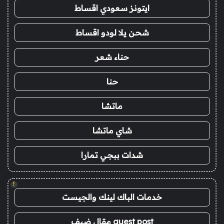
ايتونز سعودي اقساط
شحن يلا لودو اقساط
حناء شعر
حنا
ماتشا
شاي ماتشا
شدات ببجي تمارا
!
خدمات الباك لينك والجيست
guest post مقال ضيف