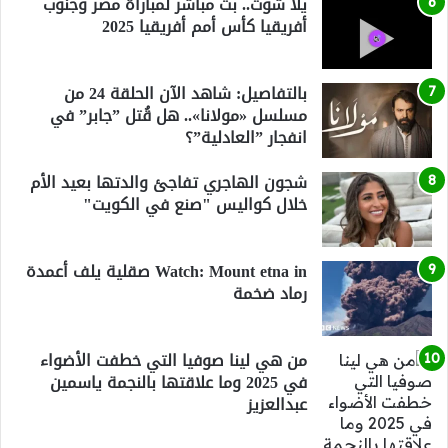
يلا شوت.. بث مباشر لمباراة مصر وجنوب
أفريقيا كأس أمم أفريقيا 2025
بالتفاصيل: شاهد الآن الحلقة 24 من
مسلسل «مولانا».. هل قُتل ”جابر” في
انفجار ”العادلية”؟
شجون الهاجري تفاجئ والدتها بعيد الأم
خلال كواليس "صنع في الكويت"
Watch: Mount etna in صقلية يلف أعمدة
رماد ضخمة
من هي لينا صوفيا التي خطفت الأضواء
في 2025 وما علاقتها بالنجمة ياسمين
عبدالعزيز