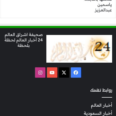
صحيفة اشراق العالم
24 أخبار العالم لحظة
بلحظة
‫X
فيسبوك
‫YouTube
انستقرام
روابط تهمك
أخبار العالم
أخبار السعودية