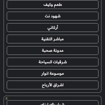
طعم وكيف
شهود نت
أركاني
مباشر التقنية
مدونة صحبة
شرقيات السياحة
موسوعة انوار
اشراق الأرباح
!
شراء باك لينك