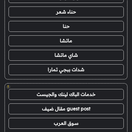
حناء شعر
حنا
ماتشا
شاي ماتشا
شدات ببجي تمارا
!
خدمات الباك لينك والجيست
guest post مقال ضيف
سوق العرب