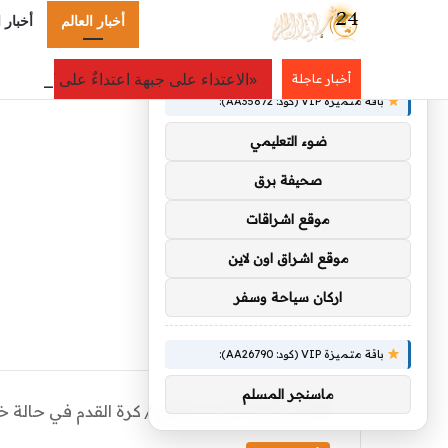
أخبار العالم
أخبار 
×
توصيات :
«الاعتداء على جبهة اعتداءٌ على كل الج
أخبار عاجلة
باقة متميزة VIP (كود: AA35872):
ضوء التعليمي
صحيفة برق
موقع اشراقات
موقع اشراق اون لاين
اركان سياحة وسفر
باقة متميزة VIP (كود: AA26790):
ماسنجر المسلم
الرئيسية
/
أخبار العالم
/
كرة القدم في حالة خ