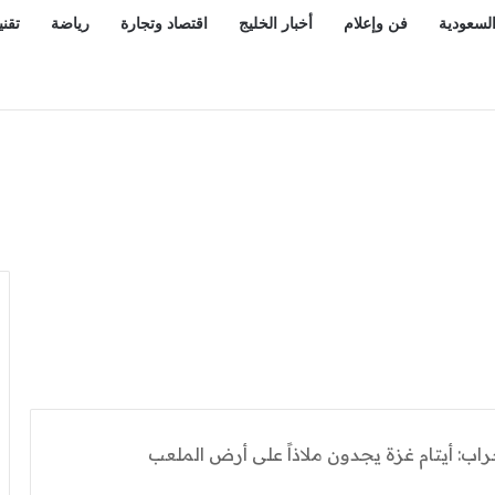
السعودية
فن وإعلام
أخبار الخليج
اقتصاد وتجارة
رياضة
تقني
بهات».. الجيش اليمني يرد بعمل عسكري واسع ضد مليشيا الحوثي
راب: أيتام غزة يجدون ملاذاً على أرض الملعب