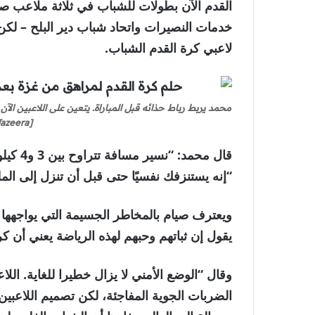
القدم الآن بطولات للشباب في ثلاثة ملاعب ص
خدمات النصيرات واتحاد شباب دير البلح – لكن 
لاعبي كرة القدم الشباب.
محمد يربط رباط حذائه قبل المباراة. يتعين على اللاعبين الآن
[Screengrab/Al Jazeera]
قال محم
“إنه يستنزفك نفسيًا حتى قبل أن تنزل إلى الم
ويعترف صيام بالمخاطر الجسيمة التي يواجهها ا
يقول إن ثباتهم وحبهم لهذه الرياضة يعني أن 
وقال “الوضع الأمني ​​لا يزال خطيرا للغاية. 
الضربات الجوية المفاجئة، لكن تصميم اللاعبين 