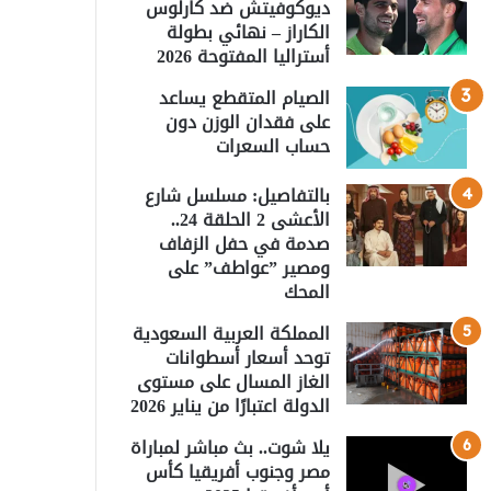
ديوكوفيتش ضد كارلوس
الكاراز – نهائي بطولة
أستراليا المفتوحة 2026
الصيام المتقطع يساعد
على فقدان الوزن دون
حساب السعرات
بالتفاصيل: مسلسل شارع
الأعشى 2 الحلقة 24..
صدمة في حفل الزفاف
ومصير ”عواطف” على
المحك
المملكة العربية السعودية
توحد أسعار أسطوانات
الغاز المسال على مستوى
الدولة اعتبارًا من يناير 2026
يلا شوت.. بث مباشر لمباراة
مصر وجنوب أفريقيا كأس