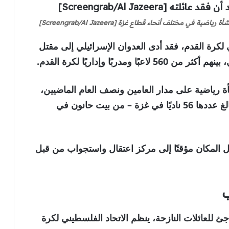
لكرة القدم، فقد أدى العدوان الإسرائيلي إلى مقتل
إلى ذلك، تم تدمير أو تضرر 265 منشأة رياضية على مدار العامين ونصف العام الماضيين،
في حين تأثرت بشدة جميع أندية كرة القدم البالغ عددها 56 ناديًا في غزة – من بيت حانون في
يل المكان مؤقتًا إلى مركز اعتقال واستجواب من قبل
ب
ئ للعائلات النازحة، ينظم الاتحاد الفلسطيني لكرة