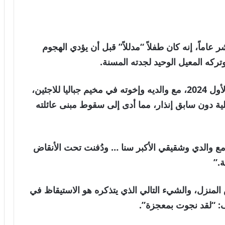
عاماً، إنه كان طفلاً “مدللاً” قبل أن يؤدي الهجوم
تركه المعيل الوحيد لجدته المسنة.
كان محمد في منزله صباح 11 أكتوبر/تشرين الأول 2024، مع والديه وإخوته في مخيم جباليا للاجئين،
ة دون سابق إنذار، مما أدى إلى سقوط مبنى عائلته
مع والدي وشقيقي الأكبر سنا … ودُفنت تحت الأنقاض
منزل، والشيء التالي الذي يتذكره هو الاستيقاظ في
: “لقد نجوت بمعجزة”.