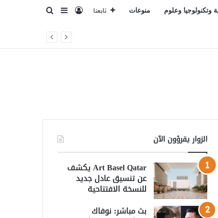
تسجيل الدخول
بحث عن
إضافة عمود جانبي
ة وتكنولوجيا وعلوم
منوعات
تابعنا
الزوار يقرؤون الآن
Art Basel Qatar يكشف
عن تنسيق عادل جديد
للنسخة الافتتاحية
بث مباشر: نوفاك