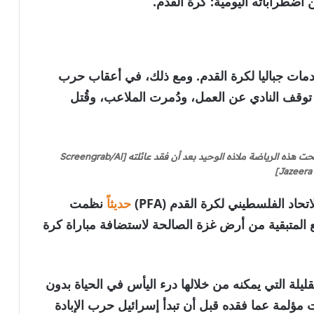
اضطراباته اليومية: كرة القدم.
خدمات جباليا لكرة القدم. ومع ذلك، في أعقاب حرب
، توقف النادي عن العمل، ودُمرت الملاعب، وقُتل
محمد إياد عزام يراوغ كرة القدم في مخيم للنازحين. أصبحت هذه الرياضة ملاذه الوحيد بعد أن فقد عائلته [Screengrab/Al
Jazeera]
د الفلسطيني لكرة القدم (PFA)
حديثاً
نظمت
2 في إحدى آخر البقع المتبقية من أرض غزة الصالحة لاستضافة مباراة كرة
يلة التي يمكنه من خلالها درء اليأس في الحياة بدون
ت مؤلمة عما فقده قبل أن تبدأ إسرائيل حرب الإبادة