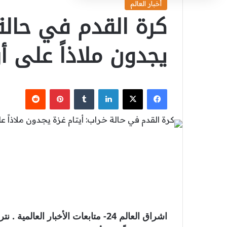
أخبار العالم
كرة القدم في حالة 
يجدون ملاذاً على 
‫X
فيسبوك
لينكدإن
بينتيريست
اشراق العالم 24- متابعات الأخبار ا