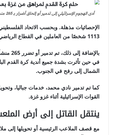
أدى الهجوم الإسرائيلي إلى تدمير أو إلحاق أضرار بـ 265 منشأة رياضية في مختلف أنحاء قطاع غزة [Screengrab/Al Jazeera]
الإحصائيات مذهلة. وبحسب الاتحاد الفلسطيني 
1113 شخصًا من العاملين في القطاع الرياضي، بينهم أكثر من 560 لاعبًا ومدربًا وإداريًا لكرة القدم.
بالإضافة 
الشمال إلى رفح في الجنوب.
كما تم تدمير نادي محمد، خدمات جباليا، وتحو
القوات الإسرائيلية أثناء غزو غزة.
ينتقل القاتل إلى أرض الملع
مع قصف الملاعب الرئيسية أو تحويلها إلى ملاج