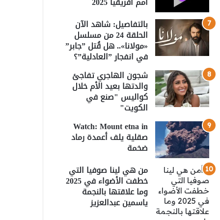
أمم أفريقيا 2025
بالتفاصيل: شاهد الآن
الحلقة 24 من مسلسل
«مولانا».. هل قُتل ”جابر”
في انفجار ”العادلية”؟
شجون الهاجري تفاجئ
والدتها بعيد الأم خلال
كواليس "صنع في
الكويت"
Watch: Mount etna in
صقلية يلف أعمدة رماد
ضخمة
من هي لينا صوفيا التي
خطفت الأضواء في 2025
وما علاقتها بالنجمة
ياسمين عبدالعزيز