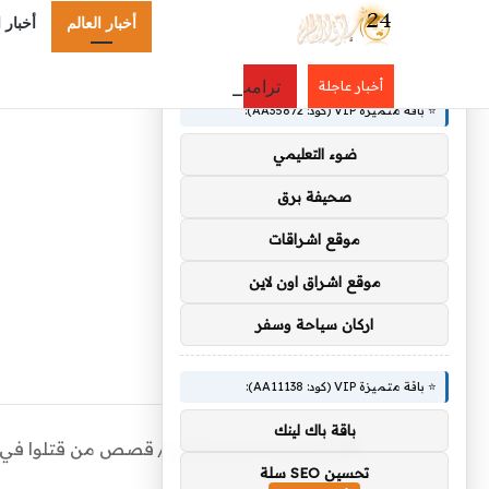
أخبار العالم
أخبار 
×
🚀 توصيات :
ترامب ينفجر غضبًا في وجه وزير حربه.. 
أخبار عاجلة
⭐ باقة متميزة VIP (كود: AA35872):
ضوء التعليمي
صحيفة برق
موقع اشراقات
موقع اشراق اون لاين
اركان سياحة وسفر
⭐ باقة متميزة VIP (كود: AA11138):
باقة باك لينك
الرئيسية
/
أخبار العالم
/
قصص من قتلوا في يوم
تحسين SEO سلة