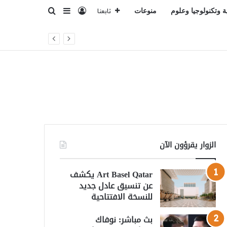
تسجيل الدخول
بحث عن
إضافة عمود جانبي
ة وتكنولوجيا وعلوم
منوعات
تابعنا
الزوار يقرؤون الآن
Art Basel Qatar يكشف
عن تنسيق عادل جديد
للنسخة الافتتاحية
بث مباشر: نوفاك