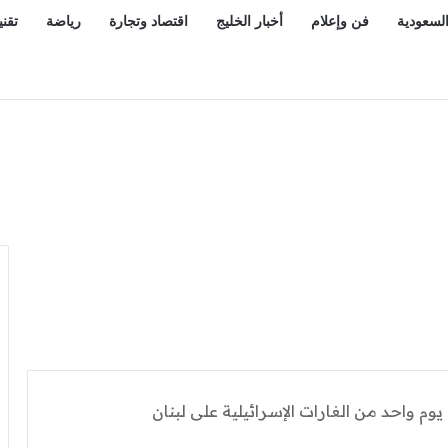
السعودية
فن وإعلام
أخبار الخليج
اقتصاد وتجارة
رياضة
تقني
أزمة الذخائر تكشف أول شرخ داخل إدارة حرب إيران.. ماذا حدث؟
 واحد من الغارات الإسرائيلية على لبنان