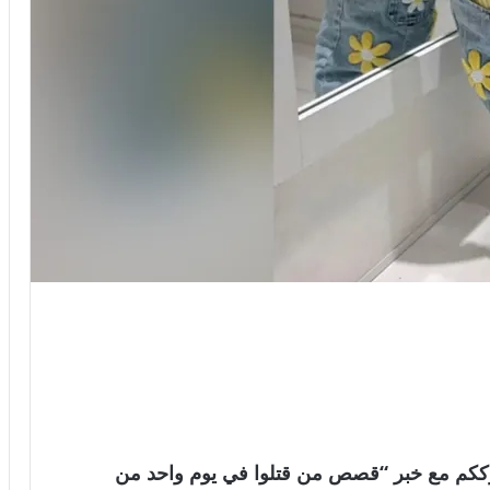
العالمية . نترككم مع خبر “قصص من قتلوا في يوم واحد من