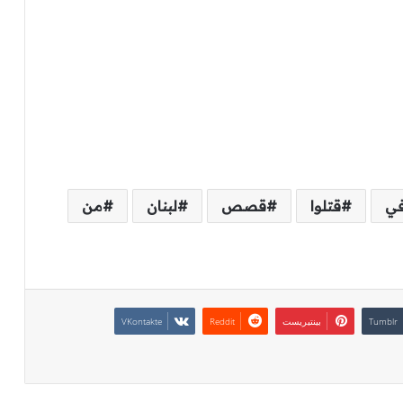
ي
قتلوا
قصص
لبنان
من
بينتيريست