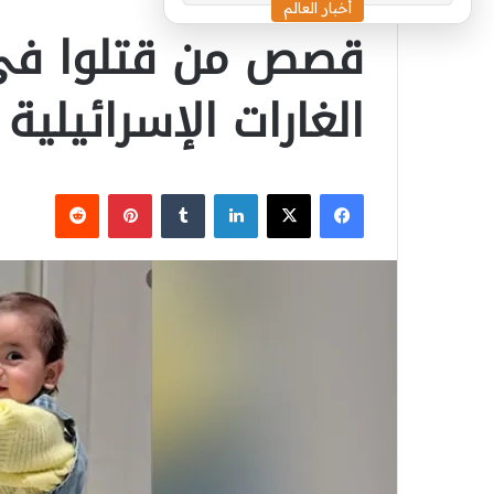
أخبار العالم
قصص من قتلوا في
الغارات الإسرائيلية
‫X
فيسبوك
لينكدإن
بينتيريست