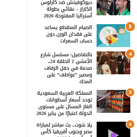
ديوكوفيتش ضد كارلوس
الكاراز – نهائي بطولة
أستراليا المفتوحة 2026
الصيام المتقطع يساعد
على فقدان الوزن دون
حساب السعرات
بالتفاصيل: مسلسل شارع
الأعشى 2 الحلقة 24..
صدمة في حفل الزفاف
ومصير ”عواطف” على
المحك
المملكة العربية السعودية
توحد أسعار أسطوانات
الغاز المسال على مستوى
الدولة اعتبارًا من يناير 2026
يلا شوت.. بث مباشر لمباراة
مصر وجنوب أفريقيا كأس