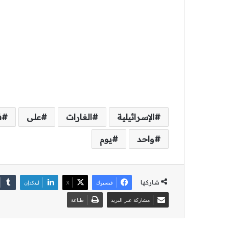
الإسرائيلية
الغارات
على
ف
واحد
يوم
شاركها
فيسبوك
‫X
لينكدإن
مشاركة عبر البريد
طباعة