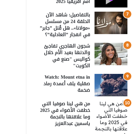
أمم أفريقيا 2025
بالتفاصيل: شاهد الآن
الحلقة 24 من مسلسل
«مولانا».. هل قُتل ”جابر”
في انفجار ”العادلية”؟
شجون الهاجري تفاجئ
والدتها بعيد الأم خلال
كواليس "صنع في
الكويت"
Watch: Mount etna in
صقلية يلف أعمدة رماد
ضخمة
من هي لينا صوفيا التي
خطفت الأضواء في 2025
وما علاقتها بالنجمة
ياسمين عبدالعزيز