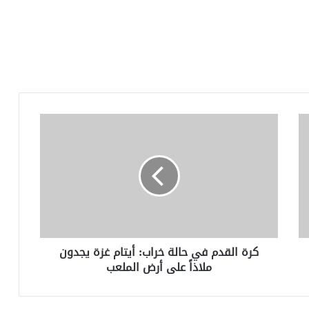
كرة
القدم
في
حالة
خراب:
أيتام
غزة
يجدون
ملاذاً
كرة القدم في حالة خراب: أيتام غزة يجدون
على
ملاذاً على أرض الملعب
أرض
الملعب