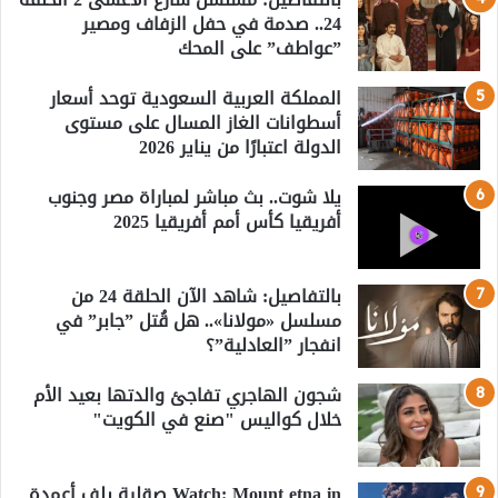
24.. صدمة في حفل الزفاف ومصير
”عواطف” على المحك
المملكة العربية السعودية توحد أسعار
أسطوانات الغاز المسال على مستوى
الدولة اعتبارًا من يناير 2026
يلا شوت.. بث مباشر لمباراة مصر وجنوب
أفريقيا كأس أمم أفريقيا 2025
بالتفاصيل: شاهد الآن الحلقة 24 من
مسلسل «مولانا».. هل قُتل ”جابر” في
انفجار ”العادلية”؟
شجون الهاجري تفاجئ والدتها بعيد الأم
خلال كواليس "صنع في الكويت"
Watch: Mount etna in صقلية يلف أعمدة