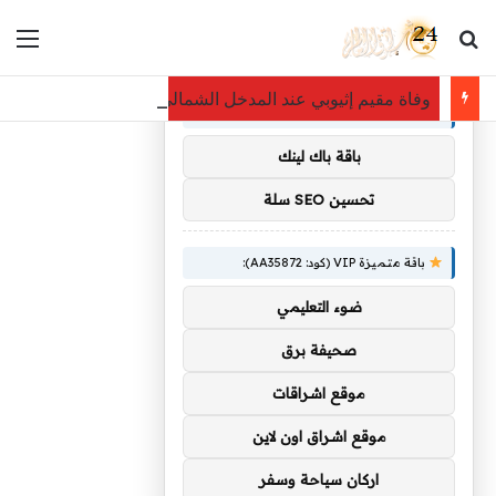
بحث عن
الق
×
توصيات :
وفاة مقيم إثيوبي عند المدخل الشمالي لمحافظة الأفلاج
باقة متميزة VIP (كود: AA11138):
باقة باك لينك
تحسين SEO سلة
باقة متميزة VIP (كود: AA35872):
ضوء التعليمي
صحيفة برق
موقع اشراقات
موقع اشراق اون لاين
اركان سياحة وسفر