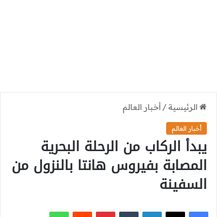
الرئيسية
/
أخبار العالم
أخبار العالم
يبدأ الركاب من الرحلة البحرية
المصابة بفيروس هانتا بالنزول من
السفينة
‫X
فيسبوك
لينكدإن
بينتيريست
واتساب