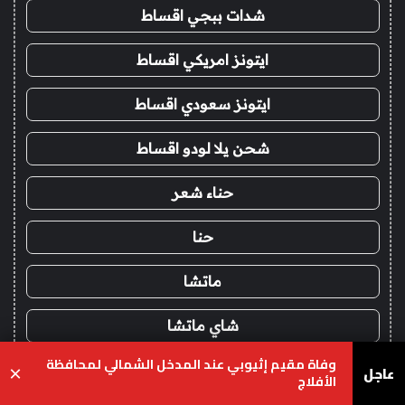
شدات ببجي اقساط
ايتونز امريكي اقساط
ايتونز سعودي اقساط
شحن يلا لودو اقساط
حناء شعر
حنا
ماتشا
شاي ماتشا
وفاة مقيم إثيوبي عند المدخل الشمالي لمحافظة
عاجل
شدات ببجي تمارا
×
الأفلاج
يسبوك
‫X
واتساب
تيلقرام