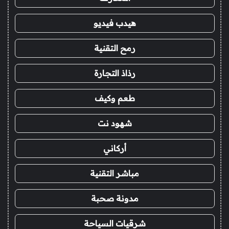
هيدب فيديو
رمح التقنية
رذاذ التجارة
طعم وكيف
شهود نت
أركاني
مباشر التقنية
مدونة صحبة
شرقيات السياحة