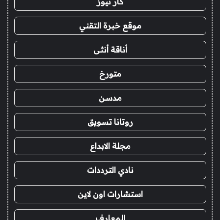
كار نيوز
موقع خبرة التقني
أناقة أنثى
متورخ
مدسن
روتانا تسويق
مجلة الابداع
نادي الترددات
استشارات اون لاين
المعارف