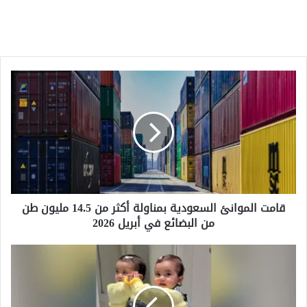
قامت
الموانئ
السعودية
بمناولة
أكثر
من
14.5
مليون
طن
قامت الموانئ السعودية بمناولة أكثر من 14.5 مليون طن
من
من البضائع في أبريل 2026
البضائع
في
أبريل
قصص
2026
من
قتلوا
في