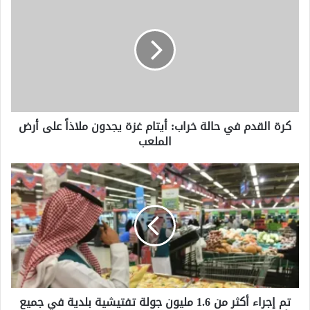
القدم
في
حالة
خراب:
أيتام
غزة
يجدون
ملاذاً
كرة القدم في حالة خراب: أيتام غزة يجدون ملاذاً على أرض
على
الملعب
أرض
الملعب
تم
إجراء
أكثر
من
1.6
مليون
جولة
تفتيشية
بلدية
تم إجراء أكثر من 1.6 مليون جولة تفتيشية بلدية في جميع
في