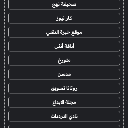
صحيفة نهج
كار نيوز
موقع خبرة التقني
أناقة أنثى
متورخ
مدسن
روتانا تسويق
مجلة الابداع
نادي الترددات