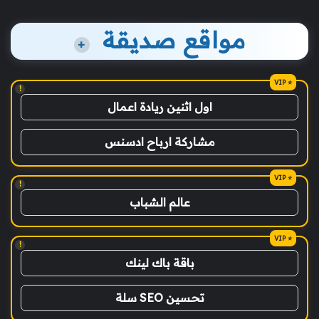
مواقع صديقة
+
!
اول اثنين ريادة اعمال
مشاركة ارباح ادسنس
!
عالم الشباب
!
باقة باك لينك
تحسين SEO سلة