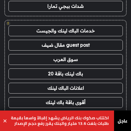
شدات ببجي تمارا
!
خدمات الباك لينك والجيست
guest post مقال ضيف
سوق العرب
باك لينك باقة 20
اعلانات الباك لينك
أقوى باقة باك لينك
خدمات با كلينك 2026
اكتتاب صكوك بنك الرياض يشهد إقبالاً واسعاَ بقيمة
عاجل
×
طلبات بلغت 13.6 مليار والبنك يقرر رفع حجم الإصدار
الى 10 مليارات ريال
يسبوك
‫X
واتساب
تيلقرام