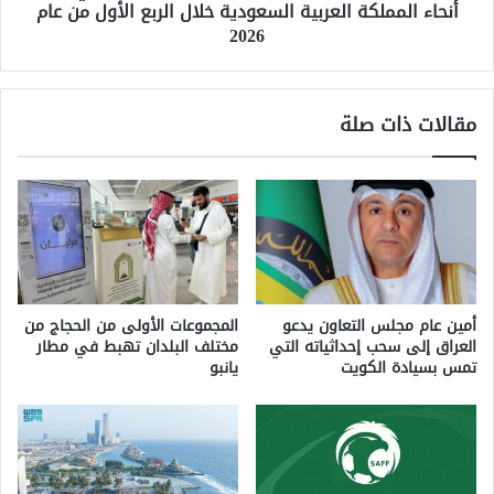
أنحاء المملكة العربية السعودية خلال الربع الأول من عام
جميع
2026
أنحاء
المملكة
العربية
السعودية
مقالات ذات صلة
خلال
الربع
الأول
من
عام
2026
أمين عام مجلس التعاون يدعو
المجموعات الأولى من الحجاج من
العراق إلى سحب إحداثياته ​​التي
مختلف البلدان تهبط في مطار
تمس بسيادة الكويت
يانبو