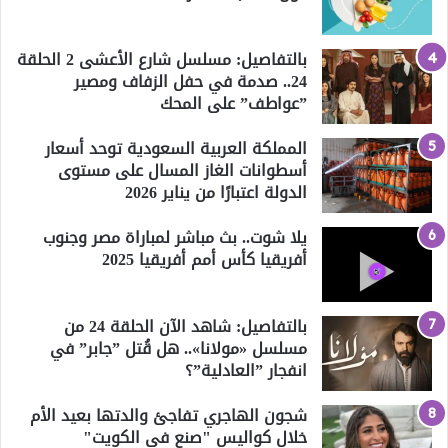
بالتفاصيل: مسلسل شارع الأعشى 2 الحلقة
24.. صدمة في حفل الزفاف ومصير
”عواطف” على المحك
المملكة العربية السعودية توحد أسعار
أسطوانات الغاز المسال على مستوى
الدولة اعتبارًا من يناير 2026
يلا شوت.. بث مباشر لمباراة مصر وجنوب
أفريقيا كأس أمم أفريقيا 2025
بالتفاصيل: شاهد الآن الحلقة 24 من
مسلسل «مولانا».. هل قُتل ”جابر” في
انفجار ”العادلية”؟
شجون الهاجري تفاجئ والدتها بعيد الأم
خلال كواليس "صنع في الكويت"