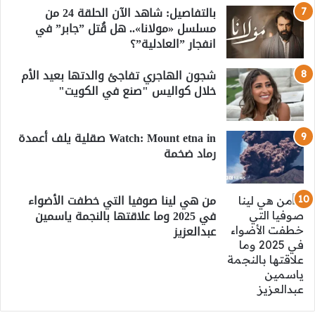
بالتفاصيل: شاهد الآن الحلقة 24 من
مسلسل «مولانا».. هل قُتل ”جابر” في
انفجار ”العادلية”؟
شجون الهاجري تفاجئ والدتها بعيد الأم
خلال كواليس "صنع في الكويت"
Watch: Mount etna in صقلية يلف أعمدة
رماد ضخمة
من هي لينا صوفيا التي خطفت الأضواء
في 2025 وما علاقتها بالنجمة ياسمين
عبدالعزيز