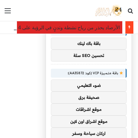
بحث عن
الق
×
توصيات :
الأرصاد يحذر من رياح نشطة وتدنٍ في الرؤية على 4 محافظات بمنطقة مكة المكرمة
باقة متميزة VIP (كود: AA11138):
باقة باك لينك
تحسين SEO سلة
باقة متميزة VIP (كود: AA35872):
ضوء التعليمي
صحيفة برق
موقع اشراقات
موقع اشراق اون لاين
اركان سياحة وسفر