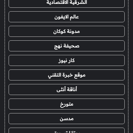
الشرقية الاقتصادية
عالم الايفون
مدونة كوكان
صحيفة نهج
كار نيوز
موقع خبرة التقني
أناقة أنثى
متورخ
مدسن