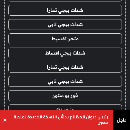
شدات ببجي تمارا
شدات ببجي تابي
متجر تقسيط
شدات ببجي اقساط
شدات ببجي تمارا
شدات ببجي تابي
فور يو ستور
متجر 4u
رئيس ديوان المظالم يدشّن النسخة الجديدة لمنصة
عاجل
×
معين
شدات ببجي عن طريق الايدي
يسبوك
‫X
واتساب
تيلقرام