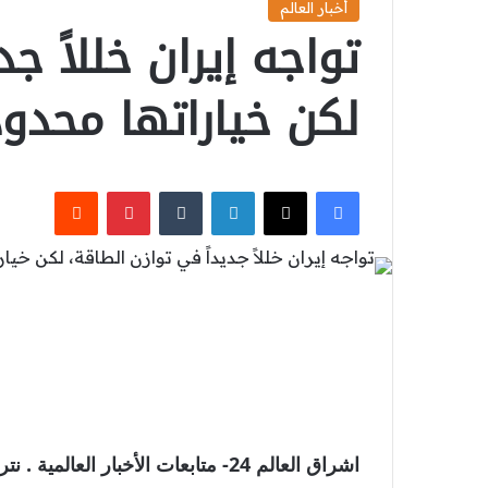
أخبار العالم
تواجه إيران خللاً ج
لكن خياراتها محدو
‫X
فيسبوك
لينكدإن
بينتيريست
اشراق العالم 24- متابعات الأخبار الع