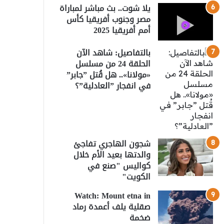
يلا شوت.. بث مباشر لمباراة
مصر وجنوب أفريقيا كأس
أمم أفريقيا 2025
بالتفاصيل: شاهد الآن
الحلقة 24 من مسلسل
«مولانا».. هل قُتل ”جابر”
في انفجار ”العادلية”؟
شجون الهاجري تفاجئ
والدتها بعيد الأم خلال
كواليس "صنع في
الكويت"
Watch: Mount etna in
صقلية يلف أعمدة رماد
ضخمة