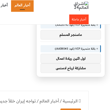
أخبار العالم
أخبار 
×
🚀 توصيات :
أخبار عاجلة
⭐ باقة متميزة VIP (كود: AA26790):
ماسنجر المسلم
⭐ باقة متميزة VIP (كود: AA38045):
اول اثنين ريادة اعمال
مشاركة ارباح ادسنس
الرئيسية
/
أخبار العالم
/
تواجه إيران خللاً جدي