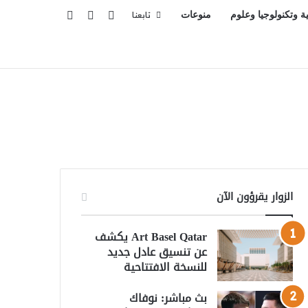
تسجيل الدخول
بحث عن
إضافة عمود جانبي
ية وتكنولوجيا وعلوم
منوعات
تابعنا
الزوار يقرؤون الآن
Art Basel Qatar يكشف
عن تنسيق عادل جديد
للنسخة الافتتاحية
بث مباشر: نوفاك