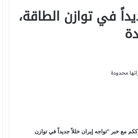
ديداً في توازن الطاقة،
دة
المية . نترككم مع خبر “تواجه إيران خللاً جديداً في توازن