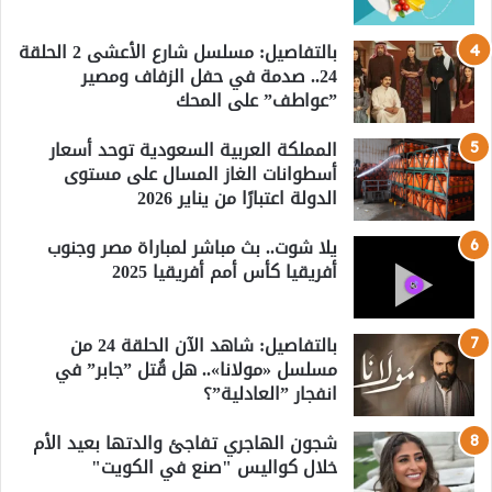
بالتفاصيل: مسلسل شارع الأعشى 2 الحلقة
24.. صدمة في حفل الزفاف ومصير
”عواطف” على المحك
المملكة العربية السعودية توحد أسعار
أسطوانات الغاز المسال على مستوى
الدولة اعتبارًا من يناير 2026
يلا شوت.. بث مباشر لمباراة مصر وجنوب
أفريقيا كأس أمم أفريقيا 2025
بالتفاصيل: شاهد الآن الحلقة 24 من
مسلسل «مولانا».. هل قُتل ”جابر” في
انفجار ”العادلية”؟
شجون الهاجري تفاجئ والدتها بعيد الأم
خلال كواليس "صنع في الكويت"