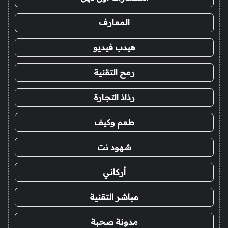
المعارف
هيدب فيديو
رمح التقنية
رذاذ التجارة
طعم وكيف
شهود نت
أركاني
مباشر التقنية
مدونة صحبة