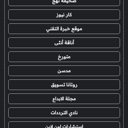
صحيفة نهج
كار نيوز
موقع خبرة التقني
أناقة أنثى
متورخ
مدسن
روتانا تسويق
مجلة الابداع
نادي الترددات
استشارات اون لاين