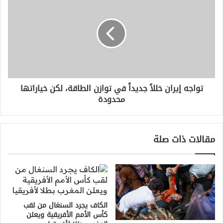
إيران
خللاً
جديداً
في
توازن
الطاقة،
لكن
خياراتها
تواجه إيران خللاً جديداً في توازن الطاقة، لكن خياراتها
محدودة
محدودة
مقالات ذات صلة
الكاف يجرد السنغال من لقب
كأس الأمم الأفريقية ويعلن