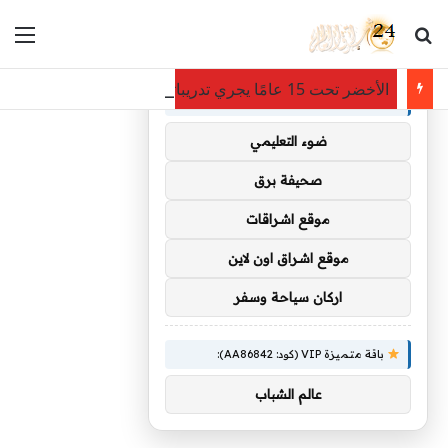
بحث عن
الق
×
توصيات :
الأخضر تحت 15 عامًا يجري تدريباته في معسكر أبها
باقة متميزة VIP (كود: AA35872):
ضوء التعليمي
صحيفة برق
موقع اشراقات
موقع اشراق اون لاين
اركان سياحة وسفر
باقة متميزة VIP (كود: AA86842):
عالم الشباب