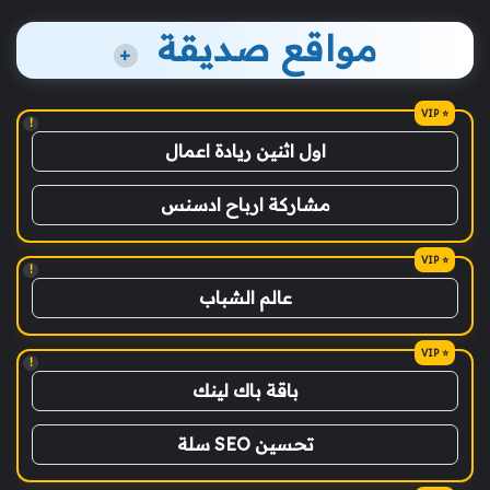
مواقع صديقة
+
!
اول اثنين ريادة اعمال
مشاركة ارباح ادسنس
!
عالم الشباب
!
باقة باك لينك
تحسين SEO سلة