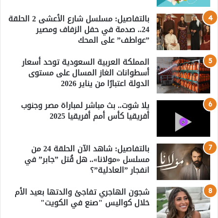
بالتفاصيل: مسلسل شارع الأعشى 2 الحلقة
24.. صدمة في حفل الزفاف ومصير
”عواطف” على المحك
المملكة العربية السعودية توحد أسعار
أسطوانات الغاز المسال على مستوى
الدولة اعتبارًا من يناير 2026
يلا شوت.. بث مباشر لمباراة مصر وجنوب
أفريقيا كأس أمم أفريقيا 2025
بالتفاصيل: شاهد الآن الحلقة 24 من
مسلسل «مولانا».. هل قُتل ”جابر” في
انفجار ”العادلية”؟
شجون الهاجري تفاجئ والدتها بعيد الأم
خلال كواليس "صنع في الكويت"