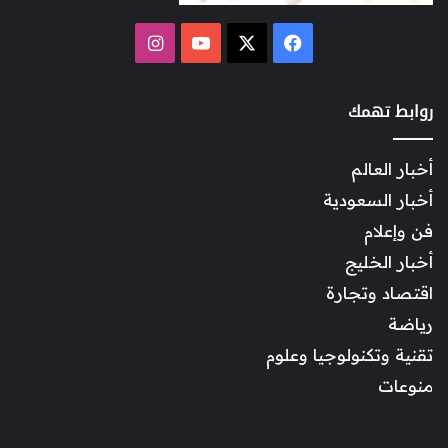
‫X
فيسبوك
‫YouTube
انستقرام
روابط تهمك
أخبار العالم
أخبار السعودية
فن وإعلام
أخبار الخليج
اقتصاد وتجارة
رياضة
تقنية وتكنولوجيا وعلوم
منوعات