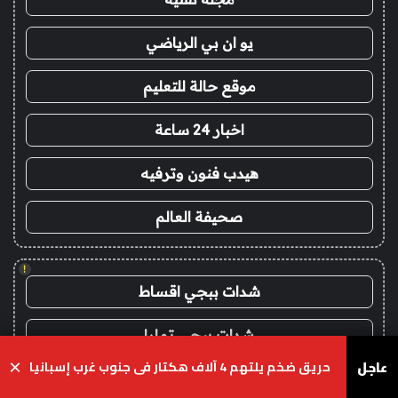
يو ان بي الرياضي
موقع حالة للتعليم
اخبار 24 ساعة
هيدب فنون وترفيه
صحيفة العالم
!
شدات ببجي اقساط
شدات ببجي تمارا
عاجل
حريق ضخم يلتهم 4 آلاف هكتار في جنوب غرب إسبانيا
×
شدات ببجي تمارا
يسبوك
‫X
واتساب
تيلقرام