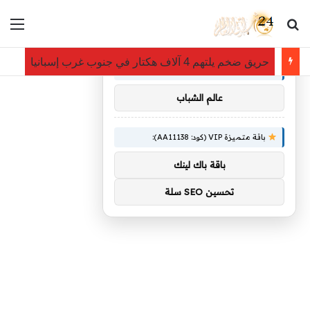
بحث عن
الق
×
توصيات :
حريق ضخم يلتهم 4 آلاف هكتار في جنوب غرب إسبانيا
باقة متميزة VIP (كود: AA86842):
عالم الشباب
باقة متميزة VIP (كود: AA11138):
باقة باك لينك
تحسين SEO سلة