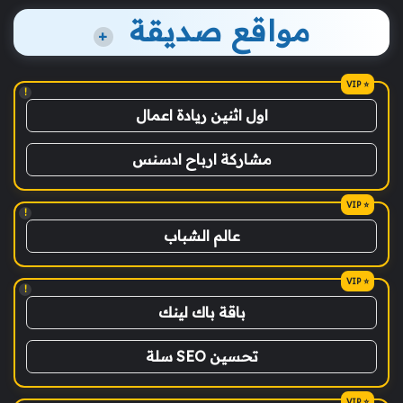
مواقع صديقة
+
!
اول اثنين ريادة اعمال
مشاركة ارباح ادسنس
!
عالم الشباب
!
باقة باك لينك
تحسين SEO سلة