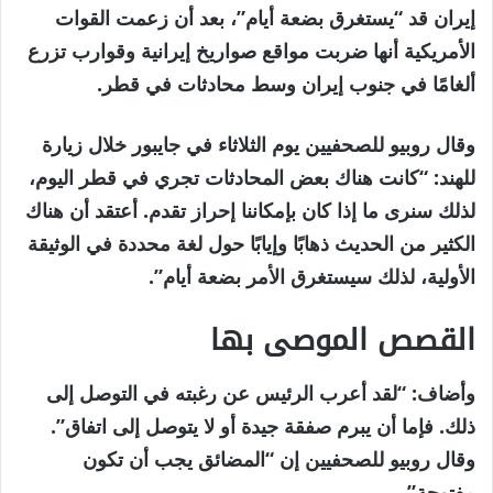
مايو
إيران قد “يستغرق بضعة أيام”، بعد أن زعمت القوات
2026
الأمريكية أنها ضربت مواقع صواريخ إيرانية وقوارب تزرع
ألغامًا في جنوب إيران وسط محادثات في قطر.
وقال روبيو للصحفيين يوم الثلاثاء في جايبور خلال زيارة
للهند: “كانت هناك بعض المحادثات تجري في قطر اليوم،
لذلك سنرى ما إذا كان بإمكاننا إحراز تقدم. أعتقد أن هناك
الكثير من الحديث ذهابًا وإيابًا حول لغة محددة في الوثيقة
الأولية، لذلك سيستغرق الأمر بضعة أيام”.
القصص الموصى بها
نهاية
قائمة
وأضاف: “لقد أعرب الرئيس عن رغبته في التوصل إلى
من
القائمة
ذلك. فإما أن يبرم صفقة جيدة أو لا يتوصل إلى اتفاق”.
3
وقال روبيو للصحفيين إن “المضائق يجب أن تكون
عناصر
مفتوحة”.