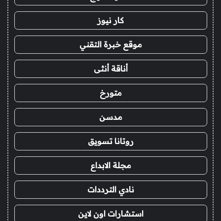
كار نيوز
موقع خبرة التقني
أناقة أنثى
متورخ
مدسن
روتانا تسويق
مجلة الابداع
نادي الترددات
استشارات اون لاين