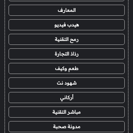
المعارف
هيدب فيديو
رمح التقنية
رذاذ التجارة
طعم وكيف
شهود نت
أركاني
مباشر التقنية
مدونة صحبة