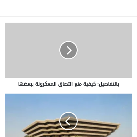
بالتفاصيل:
كيفية
منع
التصاق
المعكرونة
ببعضها
بالتفاصيل: كيفية منع التصاق المعكرونة ببعضها
"الداخلية"
تعاقب
7
أشخاص
لنقلهم
13
حاجاً