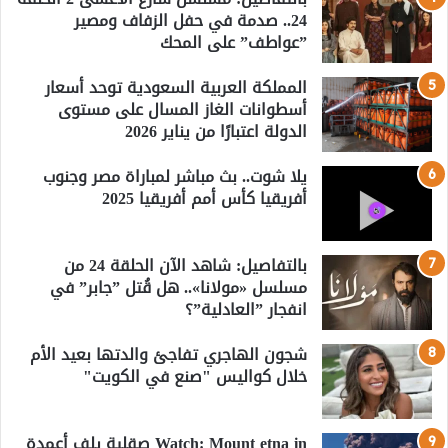
24.. صدمة في حفل الزفاف ومصير
”عواطف” على المحك
المملكة العربية السعودية توحد أسعار
أسطوانات الغاز المسال على مستوى
الدولة اعتبارًا من يناير 2026
يلا شوت.. بث مباشر لمباراة مصر وجنوب
أفريقيا كأس أمم أفريقيا 2025
بالتفاصيل: شاهد الآن الحلقة 24 من
مسلسل «مولانا».. هل قُتل ”جابر” في
انفجار ”العادلية”؟
شجون الهاجري تفاجئ والدتها بعيد الأم
خلال كواليس "صنع في الكويت"
Watch: Mount etna in صقلية يلف أعمدة