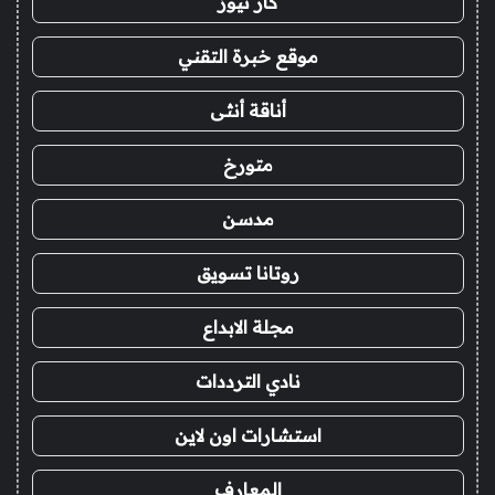
كار نيوز
موقع خبرة التقني
أناقة أنثى
متورخ
مدسن
روتانا تسويق
مجلة الابداع
نادي الترددات
استشارات اون لاين
المعارف