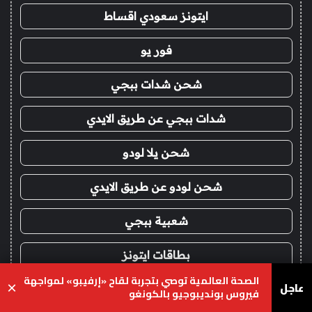
ايتونز سعودي اقساط
فور يو
شحن شدات ببجي
شدات ببجي عن طريق الايدي
شحن يلا لودو
شحن لودو عن طريق الايدي
شعبية ببجي
بطاقات ايتونز
الصحة العالمية توصي بتجربة لقاح «إرفيبو» لمواجهة
عاجل
×
بلايستيشن ستور
فيروس بونديبوجيو بالكونغو
يسبوك
‫X
واتساب
تيلقرام