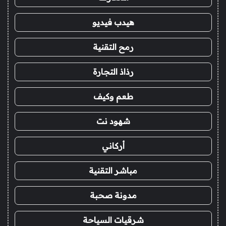
هيدب فيديو
رمح التقنية
رذاذ التجارة
طعم وكيف
شهود نت
أركاني
مباشر التقنية
مدونة صحبة
شرقيات السياحة