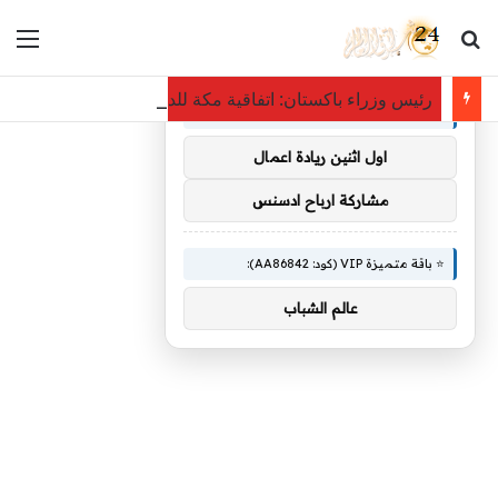
بحث عن
الق
×
🚀 توصيات :
رئيس وزراء باكستان: اتفاقية مكة للدفاع المشترك محطة مفص
⭐ باقة متميزة VIP (كود: AA38045):
اول اثنين ريادة اعمال
مشاركة ارباح ادسنس
⭐ باقة متميزة VIP (كود: AA86842):
عالم الشباب