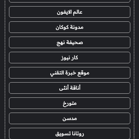
عالم الايفون
مدونة كوكان
صحيفة نهج
كار نيوز
موقع خبرة التقني
أناقة أنثى
متورخ
مدسن
روتانا تسويق