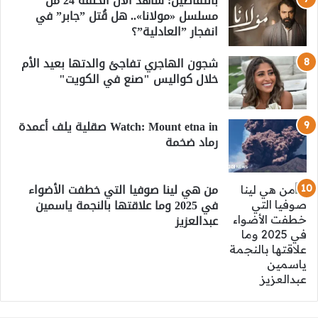
بالتفاصيل: شاهد الآن الحلقة 24 من
مسلسل «مولانا».. هل قُتل ”جابر” في
انفجار ”العادلية”؟
شجون الهاجري تفاجئ والدتها بعيد الأم
خلال كواليس "صنع في الكويت"
Watch: Mount etna in صقلية يلف أعمدة
رماد ضخمة
من هي لينا صوفيا التي خطفت الأضواء
في 2025 وما علاقتها بالنجمة ياسمين
عبدالعزيز