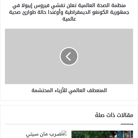
منظمة الصحة العالمية تعلن تفشي فيروس إيبولا في
الكونغو
جمهورية الكونغو الديمقراطية وأوغندا حالة طوارئ صحية
الديمقراطية
عالمية
وأوغندا
حالة
طوارئ
المنعطف
صحية
العالمي
عالمية
للأزياء
المحتشمة
المنعطف العالمي للأزياء المحتشمة
مقالات ذات صلة