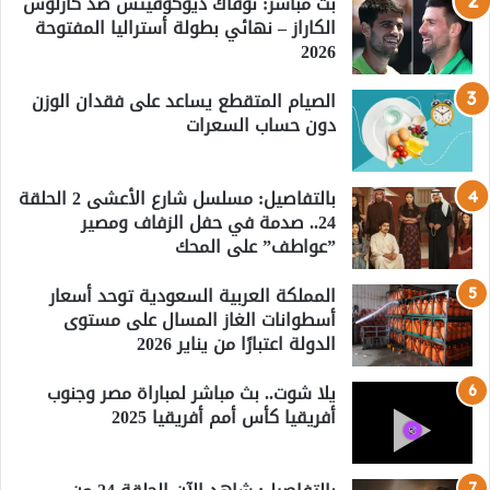
بث مباشر: نوفاك ديوكوفيتش ضد كارلوس
الكاراز – نهائي بطولة أستراليا المفتوحة
2026
الصيام المتقطع يساعد على فقدان الوزن
دون حساب السعرات
بالتفاصيل: مسلسل شارع الأعشى 2 الحلقة
24.. صدمة في حفل الزفاف ومصير
”عواطف” على المحك
المملكة العربية السعودية توحد أسعار
أسطوانات الغاز المسال على مستوى
الدولة اعتبارًا من يناير 2026
يلا شوت.. بث مباشر لمباراة مصر وجنوب
أفريقيا كأس أمم أفريقيا 2025