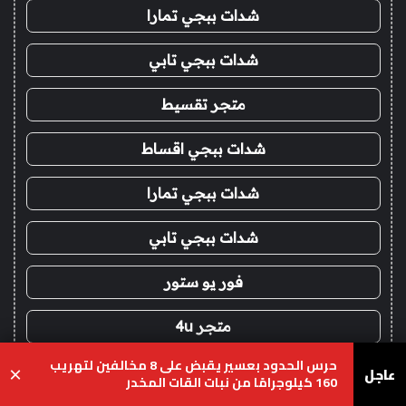
شدات ببجي تمارا
شدات ببجي تابي
متجر تقسيط
شدات ببجي اقساط
شدات ببجي تمارا
شدات ببجي تابي
فور يو ستور
متجر 4u
حرس الحدود بعسير يقبض على 8 مخالفين لتهريب
عاجل
شدات ببجي عن طريق الايدي
×
160 كيلوجرامًا من نبات القات المخدر
يسبوك
‫X
واتساب
تيلقرام