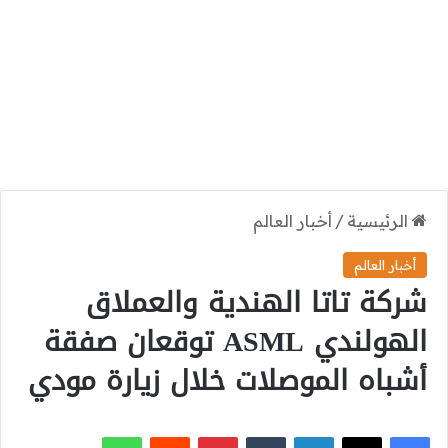
الرئيسية
/
أخبار العالم
أخبار العالم
شركة تاتا الهندية والعملاق
الهولندي ASML توقعان صفقة
أشباه الموصلات خلال زيارة مودي
‫X
فيسبوك
لينكدإن
بينتيريست
واتساب