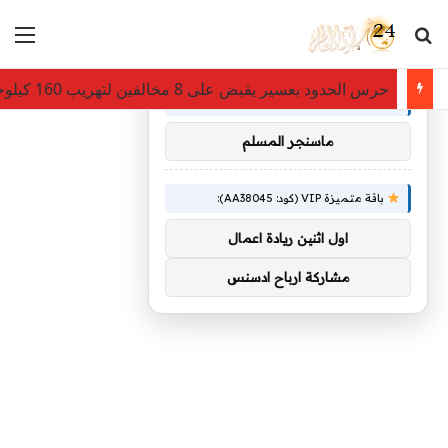
بحث عن
الق
×
توصيات :
حرس الحدود بعسير يقبض على 8 مخالفين لتهريب 160 كيلوجرامًا من نبات القات المخدر
باقة متميزة VIP (كود: AA26790):
ماسنجر المسلم
باقة متميزة VIP (كود: AA38045):
اول اثنين ريادة اعمال
مشاركة ارباح ادسنس