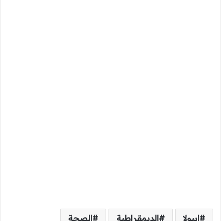
إيبولا
الديمقراطية
الصحة