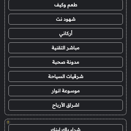
طعم وكيف
شهود نت
أركاني
مباشر التقنية
مدونة صحبة
شرقيات السياحة
موسوعة انوار
اشراق الأرباح
!
شراء باك لينك