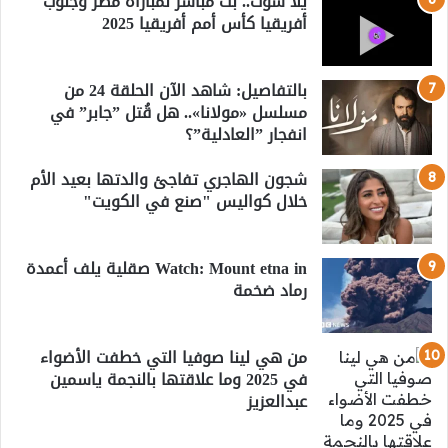
يلا شوت.. بث مباشر لمباراة مصر وجنوب
أفريقيا كأس أمم أفريقيا 2025
بالتفاصيل: شاهد الآن الحلقة 24 من
مسلسل «مولانا».. هل قُتل ”جابر” في
انفجار ”العادلية”؟
شجون الهاجري تفاجئ والدتها بعيد الأم
خلال كواليس "صنع في الكويت"
Watch: Mount etna in صقلية يلف أعمدة
رماد ضخمة
من هي لينا صوفيا التي خطفت الأضواء
في 2025 وما علاقتها بالنجمة ياسمين
عبدالعزيز