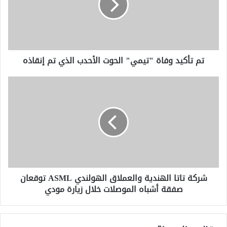
الحوت
الأحدب
الذي
تم
إنقاذه
تم تأكيد وفاة "تيمي" الحوت الأحدب الذي تم إنقاذه
شركة
تاتا
الهندية
والعملاق
الهولندي
ASML
توقعان
صفقة
أشباه
شركة تاتا الهندية والعملاق الهولندي ASML توقعان
الموصلات
صفقة أشباه الموصلات خلال زيارة مودي
خلال
زيارة
مودي