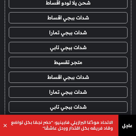
شحن يلا لودو اقساط
شدات ببجي اقساط
شدات ببجي تمارا
شدات ببجي تابي
متجر تقسيط
شدات ببجي اقساط
شدات ببجي تمارا
شدات ببجي تابي
الاتحاد مودِّعًا البرازيلي فابينيو: “حضر نجمًا بكل تواضع
فور يو ستور
عاجل
×
وقاد فريقه بكل اقتدار ورحل عاشقًا”
يسبوك
‫X
واتساب
تيلقرام