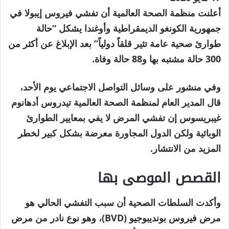
في
أعلنت منظمة الصحة العالمية أن تفشي فيروس إيبولا في
17
جمهورية الكونغو الديمقراطية وأوغندا يشكل “حالة
مايو
طوارئ صحية عامة تثير قلقاً دولياً” بعد الإبلاغ عن أكثر من
2026
300 حالة مشتبه بها و88 حالة وفاة.
وفي منشور على وسائل التواصل الاجتماعي يوم الأحد،
قال المدير العام لمنظمة الصحة العالمية تيدروس أدهانوم
غيبريسوس إن تفشي المرض لا يفي بمعايير الطوارئ
الوبائية ولكن الدول المجاورة معرضة بشكل كبير لخطر
المزيد من الانتشار.
القصص الموصى بها
نهاية
قائمة
وأكدت السلطات الصحية أن سبب التفشي الحالي هو
من
القائمة
مرض فيروس بونديبوجيو (BVD)، وهو نوع نادر من مرض