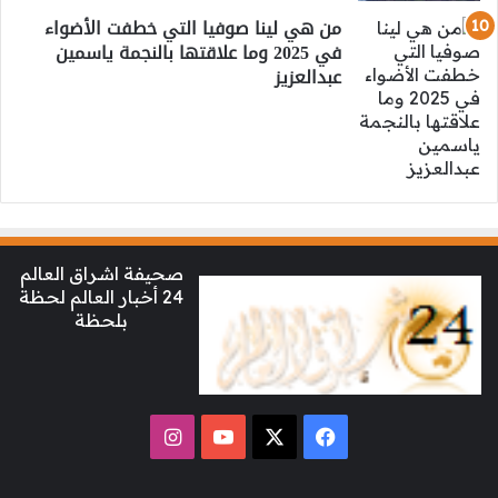
من هي لينا صوفيا التي خطفت الأضواء
في 2025 وما علاقتها بالنجمة ياسمين
عبدالعزيز
صحيفة اشراق العالم
24 أخبار العالم لحظة
بلحظة
‫X
فيسبوك
‫YouTube
انستقرام