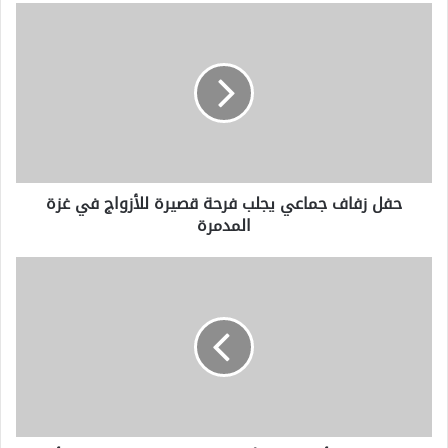
حفل
زفاف
جماعي
يجلب
فرحة
قصيرة
للأزواج
في
غزة
حفل زفاف جماعي يجلب فرحة قصيرة للأزواج في غزة
المدمرة
المدمرة
من
المتوقع
أن
يغيب
الأمريكي
جوني
كاردوسو
عن
كأس