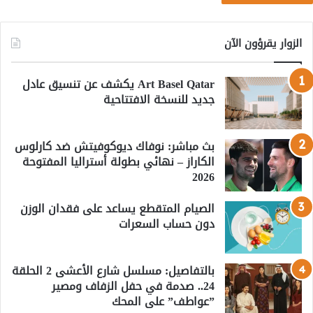
الزوار يقرؤون الآن
Art Basel Qatar يكشف عن تنسيق عادل
جديد للنسخة الافتتاحية
بث مباشر: نوفاك ديوكوفيتش ضد كارلوس
الكاراز – نهائي بطولة أستراليا المفتوحة
2026
الصيام المتقطع يساعد على فقدان الوزن
دون حساب السعرات
بالتفاصيل: مسلسل شارع الأعشى 2 الحلقة
24.. صدمة في حفل الزفاف ومصير
”عواطف” على المحك