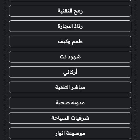
رمح التقنية
رذاذ التجارة
طعم وكيف
شهود نت
أركاني
مباشر التقنية
مدونة صحبة
شرقيات السياحة
موسوعة انوار