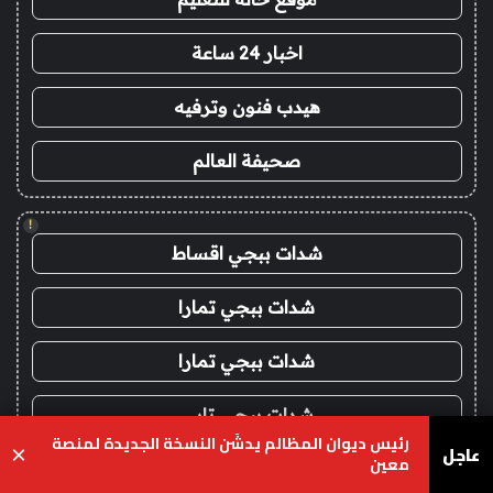
اخبار 24 ساعة
هيدب فنون وترفيه
صحيفة العالم
!
شدات ببجي اقساط
شدات ببجي تمارا
شدات ببجي تمارا
شدات ببجي تابي
رئيس ديوان المظالم يدشّن النسخة الجديدة لمنصة
عاجل
×
معين
شدات ببجي تابي
يسبوك
‫X
واتساب
تيلقرام