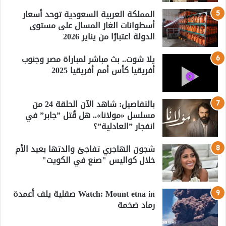
المملكة العربية السعودية توحد أسعار
أسطوانات الغاز المسال على مستوى
الدولة اعتبارًا من يناير 2026
يلا شوت.. بث مباشر لمباراة مصر وجنوب
أفريقيا كأس أمم أفريقيا 2025
بالتفاصيل: شاهد الآن الحلقة 24 من
مسلسل «مولانا».. هل قُتل ”جابر” في
انفجار ”العادلية”؟
شجون الهاجري تفاجئ والدتها بعيد الأم
خلال كواليس "صنع في الكويت"
Watch: Mount etna in صقلية يلف أعمدة
رماد ضخمة