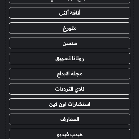
أناقة أنثى
متورخ
مدسن
روتانا تسويق
مجلة الابداع
نادي الترددات
استشارات اون لاين
المعارف
هيدب فيديو