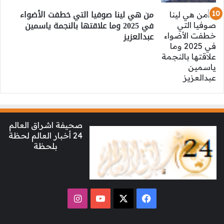
من هي لينا صوفيا التي خطفت الأضواء
في 2025 وما علاقتها بالنجمة ياسمين
عبدالعزيز
صحيفة اشراق العالم
24 أخبار العالم لحظة
بلحظة
‫X
فيسبوك
‫YouTube
انستقرام