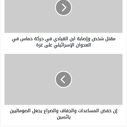
ابن
القيادي
في
حركة
حماس
في
مقتل شخص وإصابة ابن القيادي في حركة حماس في
العدوان
العدوان الإسرائيلي على غزة
الإسرائيلي
على
غزة
إن
خفض
المساعدات
والجفاف
والصراع
يجعل
الصوماليين
يائسين
إن خفض المساعدات والجفاف والصراع يجعل الصوماليين
يائسين