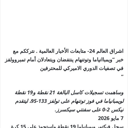
اشراق العالم 24- متابعات الأخبار العالمية . نترككم مع
خبر “ويمباانياما وتوتنهام ينتفضان ويتعادلان أمام تمبروولفز
في تصفيات الدوري الاميركي للمحترفين
”
وساهمت تسجيلات كاسل البالغة 21 نقطة و19 نقطة
لويمبانياما في فوز توتنهام على تولفز 133-95، ليتقدم
نيكس 2-0 على سفنتي سيكسرز.
نُشرت
7 مايو 2026
في
سجل فيكتور ويمبانياما 19 نقطة واستحوذ على 15 كرة