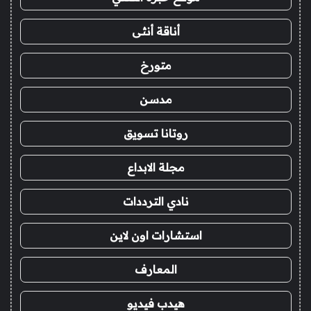
أناقة أنثى
متورخ
مدسن
روتانا تسويق
مجلة الابداع
نادي الترددات
استشارات اون لاين
المعارف
هيدب فيديو