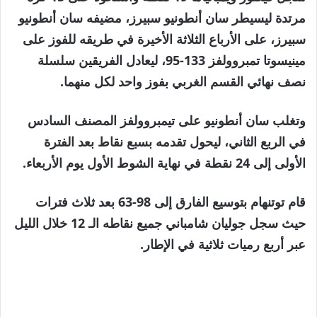
7
مرتدة ليسيطر سان أنطونيو سبيرز، مضيفه سان أنطونيو
مايو
سبيرز، على الأرباع الثلاثة الأخيرة في طريقه للفوز على
2026
مينيسوتا تمبروولفز 133-95، ليعادل الفريقين سلسلة
نصف نهائي القسم الغربي بفوز واحد لكل منهما.
وتغلب سان أنطونيو على تيمبروولفز المصنف السادس
في الربع الثاني، ليحول تقدمه بسبع نقاط بعد الفترة
الأولى إلى 24 نقطة في نهاية الشوط الأول يوم الأربعاء.
قام توتنهام بتوسيع الفارق إلى 98-63 بعد ثلاث فترات
حيث سجل جوليان شامباني جميع نقاطه الـ 12 خلال الليل
عبر أربع رميات ثلاثية في الإطار.