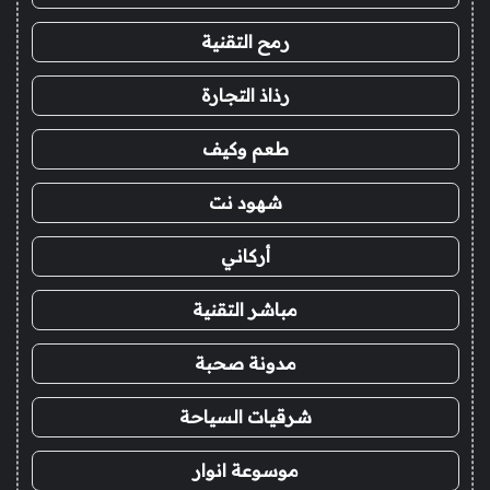
رمح التقنية
رذاذ التجارة
طعم وكيف
شهود نت
أركاني
مباشر التقنية
مدونة صحبة
شرقيات السياحة
موسوعة انوار