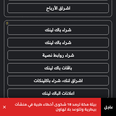
اشراق الأرباح
!
شراء باك لينك
شراء باك لينك
شراء روابط نصية
باقات باك لينك
اشراق لنك، شراء باكلينكات
اعلانات الباك لينك
بيئة مكة ترصد 18 شكوى أخطاء طبية في منشآت
عاجل
التدريس
×
بيطرية وتتوعد بلا تهاون
يسبوك
‫X
واتساب
تيلقرام