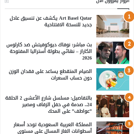
الزوار يقرؤون الآن
Art Basel Qatar يكشف عن تنسيق عادل
جديد للنسخة الافتتاحية
بث مباشر: نوفاك ديوكوفيتش ضد كارلوس
الكاراز – نهائي بطولة أستراليا المفتوحة
2026
الصيام المتقطع يساعد على فقدان الوزن
دون حساب السعرات
بالتفاصيل: مسلسل شارع الأعشى 2 الحلقة
24.. صدمة في حفل الزفاف ومصير
”عواطف” على المحك
المملكة العربية السعودية توحد أسعار
أسطوانات الغاز المسال على مستوى