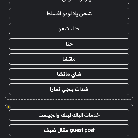
شحن يلا لودو اقساط
حناء شعر
حنا
ماتشا
شاي ماتشا
شدات ببجي تمارا
!
خدمات الباك لينك والجيست
guest post مقال ضيف