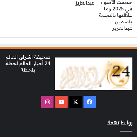
عبدالعزيز
صحيفة اشراق العالم
24 أخبار العالم لحظة
بلحظة
‫X
فيسبوك
‫YouTube
انستقرام
روابط تهمك