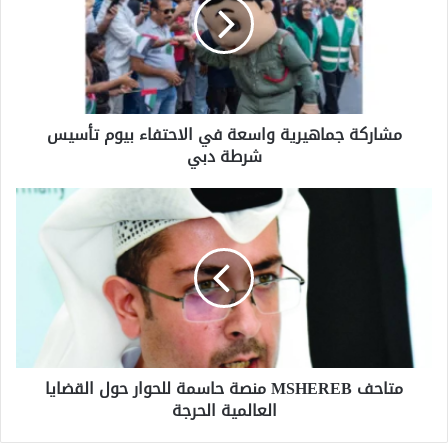
في
الاحتفاء
بيوم
تأسيس
شرطة
دبي
مشاركة جماهيرية واسعة في الاحتفاء بيوم تأسيس
شرطة دبي
متاحف
MSHEREB
منصة
حاسمة
للحوار
حول
القضايا
العالمية
الحرجة
متاحف MSHEREB منصة حاسمة للحوار حول القضايا
العالمية الحرجة