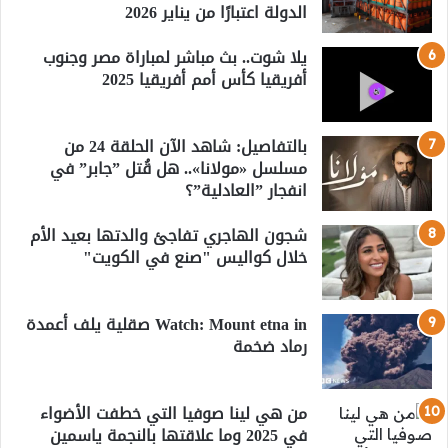
الدولة اعتبارًا من يناير 2026
يلا شوت.. بث مباشر لمباراة مصر وجنوب
أفريقيا كأس أمم أفريقيا 2025
بالتفاصيل: شاهد الآن الحلقة 24 من
مسلسل «مولانا».. هل قُتل ”جابر” في
انفجار ”العادلية”؟
شجون الهاجري تفاجئ والدتها بعيد الأم
خلال كواليس "صنع في الكويت"
Watch: Mount etna in صقلية يلف أعمدة
رماد ضخمة
من هي لينا صوفيا التي خطفت الأضواء
في 2025 وما علاقتها بالنجمة ياسمين