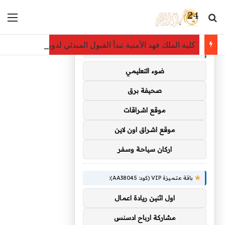
بحث عن
الق
×
توصيات :
كلية الملك فهد الأمنية تبدأ القبول المبدئي لدورة تأهيل الضباط ا
باقة متميزة VIP (كود: AA35872):
ضوء التعليمي
صحيفة برق
موقع اشراقات
موقع اشراق اون لاين
اركان سياحة وسفر
باقة متميزة VIP (كود: AA38045):
اول اثنين ريادة اعمال
مشاركة ارباح ادسنس