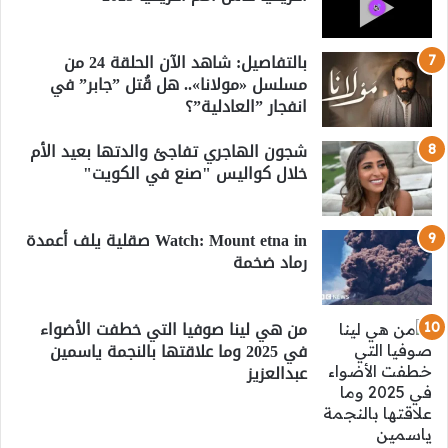
بالتفاصيل: شاهد الآن الحلقة 24 من
مسلسل «مولانا».. هل قُتل ”جابر” في
انفجار ”العادلية”؟
شجون الهاجري تفاجئ والدتها بعيد الأم
خلال كواليس "صنع في الكويت"
Watch: Mount etna in صقلية يلف أعمدة
رماد ضخمة
من هي لينا صوفيا التي خطفت الأضواء
في 2025 وما علاقتها بالنجمة ياسمين
عبدالعزيز