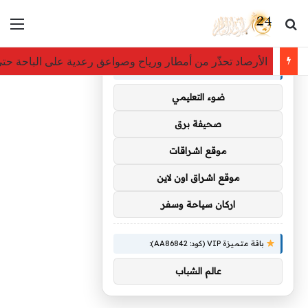
بحث عن
الق
×
توصيات :
الأرصاد تحذّر من أمطار ورياح وصواعق رعدية على الباحة حتى 
باقة متميزة VIP (كود: AA35872):
ضوء التعليمي
صحيفة برق
موقع اشراقات
موقع اشراق اون لاين
اركان سياحة وسفر
باقة متميزة VIP (كود: AA86842):
عالم الشباب