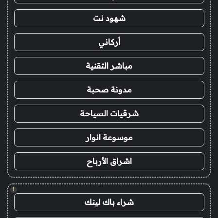
شهود نت
أركاني
مباشر التقنية
مدونة صحبة
شرقيات السياحة
موسوعة انوار
اشراق الأرباح
!
شراء باك لينك