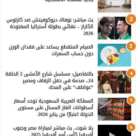
بث مباشر: نوفاك ديوكوفيتش ضد كارلوس
الكاراز – نهائي بطولة أستراليا المفتوحة
2026
الصيام المتقطع يساعد على فقدان الوزن
دون حساب السعرات
بالتفاصيل: مسلسل شارع الأعشى 2 الحلقة
24.. صدمة في حفل الزفاف ومصير
”عواطف” على المحك
المملكة العربية السعودية توحد أسعار
أسطوانات الغاز المسال على مستوى
الدولة اعتبارًا من يناير 2026
يلا شوت.. بث مباشر لمباراة مصر وجنوب
أفريقيا كأس أمم أفريقيا 2025