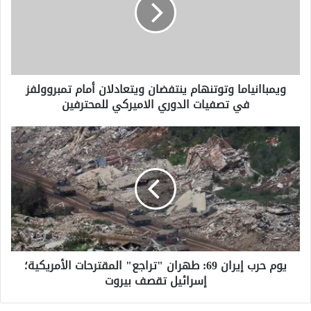
ويتعادلان
أمام
تمبروولفز
في
تصفيات
الدوري
ويمباانياما وتوتنهام ينتفضان ويتعادلان أمام تمبروولفز
الاميركي
في تصفيات الدوري الاميركي للمحترفين
للمحترفين
يوم
حرب
إيران
69:
طهران
"تراجع"
المقترحات
الأمريكية؛
إسرائيل
يوم حرب إيران 69: طهران "تراجع" المقترحات الأمريكية؛
تقصف
إسرائيل تقصف بيروت
بيروت