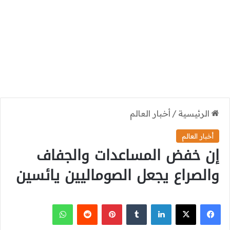
الرئيسية
/
أخبار العالم
أخبار العالم
إن خفض المساعدات والجفاف
والصراع يجعل الصوماليين يائسين
‫X
فيسبوك
لينكدإن
بينتيريست
واتساب