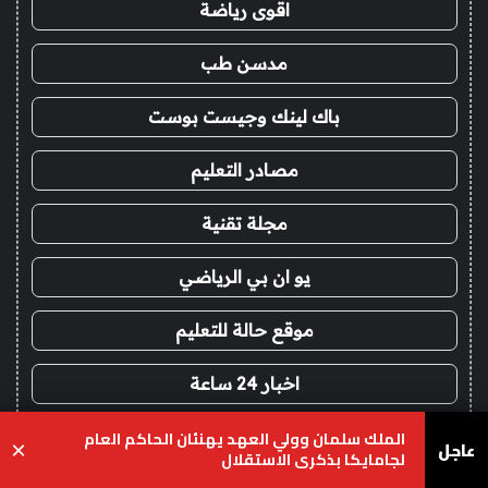
اقوى رياضة
مدسن طب
باك لينك وجيست بوست
مصادر التعليم
مجلة تقنية
يو ان بي الرياضي
موقع حالة للتعليم
اخبار 24 ساعة
«لدينا كميات هائلة».. ترامب يرد على تقارير نفاد
هيدب فنون وترفيه
عاجل
×
الصواريخ الدقيقة بعد حرب إيران والبنتاغون يلتزم
الصمت
يسبوك
‫X
واتساب
تيلقرام