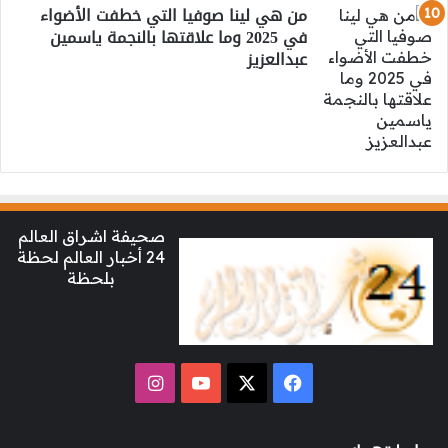
من هي لينا صوفيا التي خطفت الأضواء
في 2025 وما علاقتها بالنجمة ياسمين
عبدالعزيز
صحيفة اشراق العالم
24 أخبار العالم لحظة
بلحظة
‫X
فيسبوك
‫YouTube
انستقرام