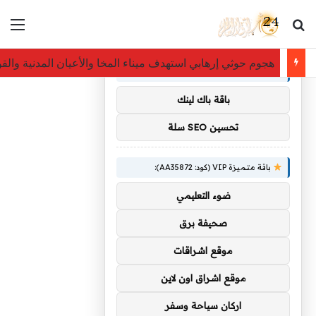
بحث عن
الق
×
توصيات :
هجوم حوثي إرهابي استهدف ميناء المخا والأعيان المدنية والق
باقة متميزة VIP (كود: AA11138):
باقة باك لينك
تحسين SEO سلة
باقة متميزة VIP (كود: AA35872):
ضوء التعليمي
صحيفة برق
موقع اشراقات
موقع اشراق اون لاين
اركان سياحة وسفر