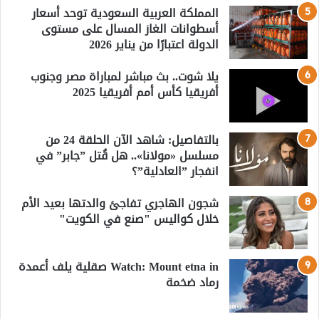
المملكة العربية السعودية توحد أسعار
أسطوانات الغاز المسال على مستوى
الدولة اعتبارًا من يناير 2026
يلا شوت.. بث مباشر لمباراة مصر وجنوب
أفريقيا كأس أمم أفريقيا 2025
بالتفاصيل: شاهد الآن الحلقة 24 من
مسلسل «مولانا».. هل قُتل ”جابر” في
انفجار ”العادلية”؟
شجون الهاجري تفاجئ والدتها بعيد الأم
خلال كواليس "صنع في الكويت"
Watch: Mount etna in صقلية يلف أعمدة
رماد ضخمة