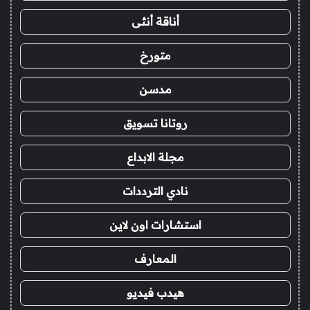
أناقة أنثى
متورخ
مدسن
روتانا تسويق
مجلة الابداع
نادي الترددات
استشارات اون لاين
المعارف
هيدب فيديو