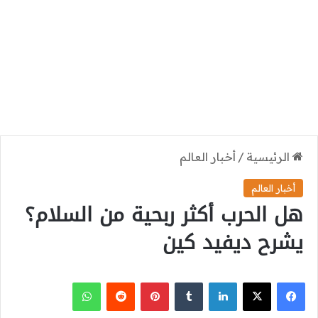
الرئيسية
/
أخبار العالم
أخبار العالم
هل الحرب أكثر ربحية من السلام؟
يشرح ديفيد كين
‫X
فيسبوك
لينكدإن
بينتيريست
واتساب