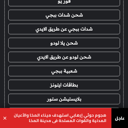
فور يو
شحن شدات ببجي
شدات ببجي عن طريق الايدي
شحن يلا لودو
شحن لودو عن طريق الايدي
شعبية ببجي
بطاقات ايتونز
بلايستيشن ستور
شدات ببجي اقساط
هجوم حوثي إرهابي استهدف ميناء المخا والأعيان
عاجل
×
المدنية والقوات المسلحة في مدينة المخا
ايتونز امريكي اقساط
يسبوك
‫X
واتساب
تيلقرام