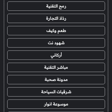
رمح التقنية
رذاذ التجارة
طعم وكيف
شهود نت
أركاني
مباشر التقنية
مدونة صحبة
شرقيات السياحة
موسوعة انوار