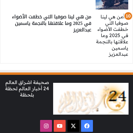
من هي لينا صوفيا التي خطفت الأضواء
في 2025 وما علاقتها بالنجمة ياسمين
عبدالعزيز
صحيفة اشراق العالم
24 أخبار العالم لحظة
بلحظة
‫X
فيسبوك
‫YouTube
انستقرام