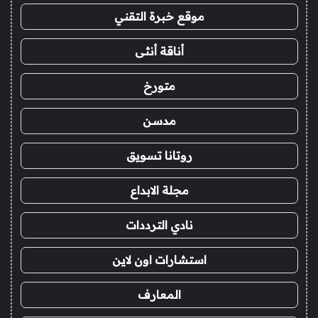
موقع خبرة التقني
أناقة أنثى
متورخ
مدسن
روتانا تسويق
مجلة الابداع
نادي الترددات
استشارات اون لاين
المعارف