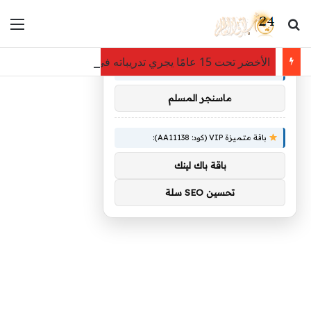
بحث عن
الق
×
توصيات :
الأخضر تحت 15 عامًا يجري تدريباته في معسكر أبها
باقة متميزة VIP (كود: AA26790):
ماسنجر المسلم
باقة متميزة VIP (كود: AA11138):
باقة باك لينك
تحسين SEO سلة