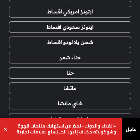
ايتونز امريكي اقساط
ايتونز سعودي اقساط
شحن يلا لودو اقساط
حناء شعر
حنا
ماتشا
شاي ماتشا
شدات ببجي تمارا
«الغذاء والدواء» تحذر من استهلاك منتجات قهوة
عاجل
×
وشوكولاتة مضاف إليها الجينسنغ لعلامات تجارية
محددة
!
يسبوك
‫X
واتساب
تيلقرام