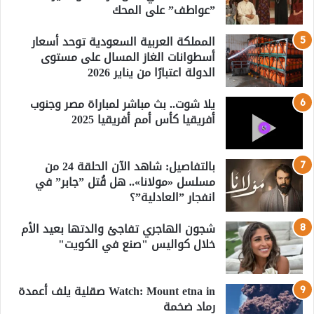
”عواطف” على المحك
المملكة العربية السعودية توحد أسعار
أسطوانات الغاز المسال على مستوى
الدولة اعتبارًا من يناير 2026
يلا شوت.. بث مباشر لمباراة مصر وجنوب
أفريقيا كأس أمم أفريقيا 2025
بالتفاصيل: شاهد الآن الحلقة 24 من
مسلسل «مولانا».. هل قُتل ”جابر” في
انفجار ”العادلية”؟
شجون الهاجري تفاجئ والدتها بعيد الأم
خلال كواليس "صنع في الكويت"
Watch: Mount etna in صقلية يلف أعمدة
رماد ضخمة