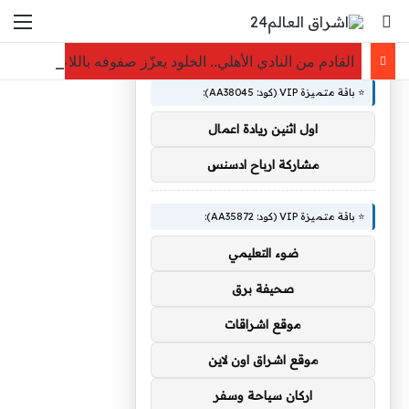
بحث عن
الق
×
🚀 توصيات :
القادم من النادي الأهلي.. الخلود يعزّز صفوفه باللاعب ياسين ا
⭐ باقة متميزة VIP (كود: AA38045):
اول اثنين ريادة اعمال
مشاركة ارباح ادسنس
⭐ باقة متميزة VIP (كود: AA35872):
ضوء التعليمي
صحيفة برق
موقع اشراقات
موقع اشراق اون لاين
اركان سياحة وسفر