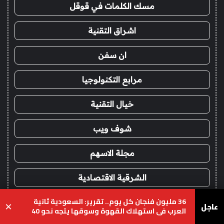
مسك الكلمات في قوقل
اشراق التقنية
ان سفن
مرابع التكنولوجيا
خيال التقنية
شوف ويب
مجلة الاسهم
الشرقية الاقتصادية
36 مليون فنجان كل يوم.. تقرير: السعودية ثانية
عالم الايفون
عاجل
×
العرب في استهلاك القهوة وسوقها يتجه نحو 40
مليار ريال
يسبوك
‫X
واتساب
تيلقرام