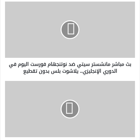
بث
مباشر
مانشستر
سيتي
ضد
نوتنجهام
فورست
اليوم
في
بث مباشر مانشستر سيتي ضد نوتنجهام فورست اليوم في
الدوري
الدوري الإنجليزي.. يلاشوت بلس بدون تقطيع
الإنجليزي..
يلاشوت
بلس
فشل
بدون
مجلس
تقطيع
الشيوخ
الأمريكي
في
تعزيز
إجراءات
الحرب
لكبح