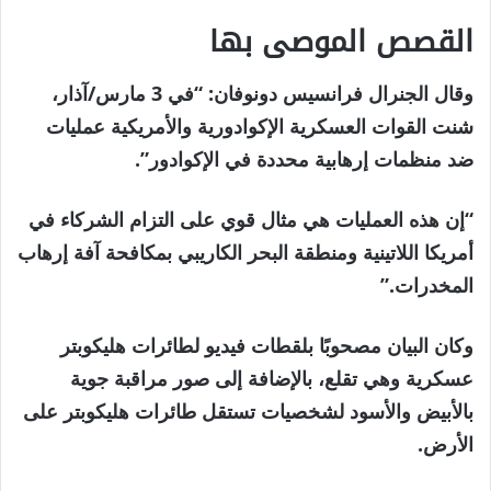
القصص الموصى بها
نهاية
قائمة
وقال الجنرال فرانسيس دونوفان: “في 3 مارس/آذار،
من
القائمة
شنت القوات العسكرية الإكوادورية والأمريكية عمليات
3
ضد منظمات إرهابية محددة في الإكوادور”.
عناصر
“إن هذه العمليات هي مثال قوي على التزام الشركاء في
أمريكا اللاتينية ومنطقة البحر الكاريبي بمكافحة آفة إرهاب
المخدرات.”
وكان البيان مصحوبًا بلقطات فيديو لطائرات هليكوبتر
عسكرية وهي تقلع، بالإضافة إلى صور مراقبة جوية
بالأبيض والأسود لشخصيات تستقل طائرات هليكوبتر على
الأرض.