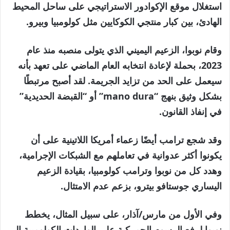
استغلال موقع الإكوادور الاستراتيجي على ساحل المحيط
الهادئ، بين كبار منتجي الكوكايين مثل كولومبيا وبيرو.
وقام نوبوا، الزعيم اليميني الذي يتولى منصبه منذ عام
2023، بحملة لإعادة انتخابه العام الماضي على تعهد بأنه
سيعمل على الحد من تزايد الجريمة. لقد أصبح مرتبطًا
بشكل وثيق بنهج “mano dura” أو “القبضة الحديدية”
في إنفاذ القانون.
وقد شجع ترامب أيضًا زعماء أمريكا اللاتينية على أن
يكونوا أكثر عدوانية في تعاملهم مع الشبكات الإجرامية،
وهدد كل من نوبوا وترامب كولومبيا، بقيادة الزعيم
اليساري جوستافو بيترو، بزعم عدم الامتثال.
وفي الأول من مارس/آذار، على سبيل المثال، يخطط
نوبوا لرفع الرسوم الجمركية على الواردات الكولومبية إلى