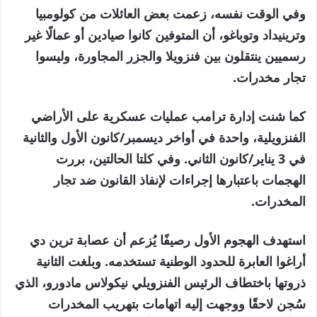
وفي الوقت نفسه، زعمت بعض العائلات من كولومبيا
وترينيداد وتوباغو، أن المتوفين كانوا صيادين أو عمالًا غير
رسميين ينتقلون بين فنزويلا والجزر المجاورة، وليسوا
تجار مخدرات.
كما شنت إدارة ترامب عمليات عسكرية على الأراضي
الفنزويلية، واحدة في أواخر ديسمبر/كانون الأول والثانية
في 3 يناير/كانون الثاني. وفي كلتا الحالتين، بررت
الهجمات باعتبارها إجراءات لإنفاذ القانون ضد تجار
المخدرات.
استهدف الهجوم الأول رصيفًا يُزعم أن عصابة ترين دي
أراغوا العابرة للحدود الوطنية تستخدمه. وبلغت الثانية
ذروتها باختطاف الرئيس الفنزويلي نيكولاس مادورو، الذي
سُجن لاحقًا ووجهت إليه اتهامات بتهريب المخدرات