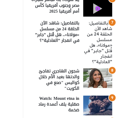
مصر وجنوب أفريقيا كأس
أمم أفريقيا 2025
بالتفاصيل: شاهد الآن
الحلقة 24 من مسلسل
«مولانا».. هل قُتل ”جابر”
في انفجار ”العادلية”؟
شجون الهاجري تفاجئ
والدتها بعيد الأم خلال
كواليس "صنع في
الكويت"
Watch: Mount etna in
صقلية يلف أعمدة رماد
ضخمة