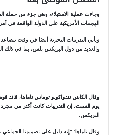
نهاية
قائمة
وجاءت عملية الاستيلاء، وهي جزء من حملة ال
من
القائمة
الهجمات الأمريكية على الدولة الواقعة في أمر
4
وتأتي التدريبات البحرية أيضًا في وقت تتصاعد 
عناصر
والعديد من دول البريكس بلس، بما في ذلك الص
وقال الكابتن نندواكولو توماس تاماها، قائد قو
يوم السبت، إن التدريبات كانت أكثر من مجرد
البريكس.
وقال تاماها: “إنه دليل على تصميمنا الجماعي عل