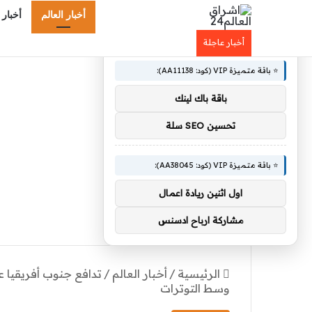
أخبار العالم
أخبار 
×
🚀 توصيات :
أخبار عاجلة
⭐ باقة متميزة VIP (كود: AA11138):
باقة باك لينك
تحسين SEO سلة
⭐ باقة متميزة VIP (كود: AA38045):
اول اثنين ريادة اعمال
مشاركة ارباح ادسنس
الرئيسية
/
أخبار العالم
/
تدافع جنوب أفريقيا ع
وسط التوترات