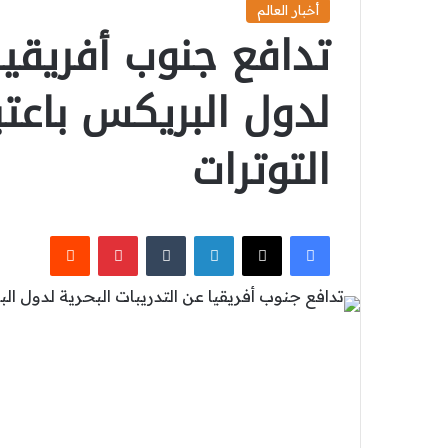
أخبار العالم
تدافع جنوب أفريقيا 
لدول البريكس باعت
التوترات
‫X
فيسبوك
لينكدإن
بينتيريست