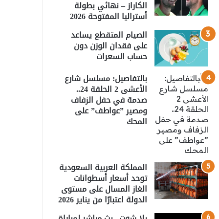
الكاراز – نهائي بطولة
أستراليا المفتوحة 2026
الصيام المتقطع يساعد
على فقدان الوزن دون
حساب السعرات
بالتفاصيل: مسلسل شارع
الأعشى 2 الحلقة 24..
صدمة في حفل الزفاف
ومصير ”عواطف” على
المحك
المملكة العربية السعودية
توحد أسعار أسطوانات
الغاز المسال على مستوى
الدولة اعتبارًا من يناير 2026
يلا شوت.. بث مباشر لمباراة