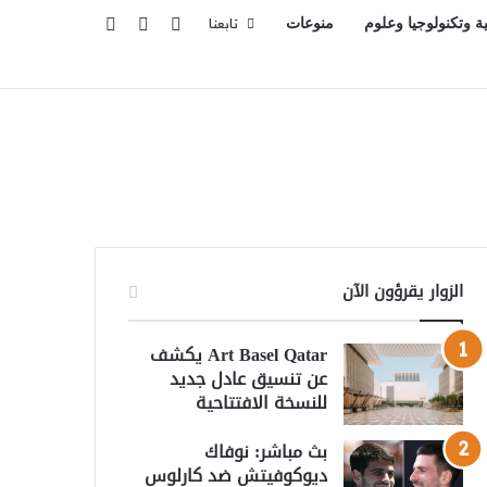
تسجيل الدخول
بحث عن
إضافة عمود جانبي
ية وتكنولوجيا وعلوم
منوعات
تابعنا
الزوار يقرؤون الآن
Art Basel Qatar يكشف
عن تنسيق عادل جديد
للنسخة الافتتاحية
بث مباشر: نوفاك
ديوكوفيتش ضد كارلوس