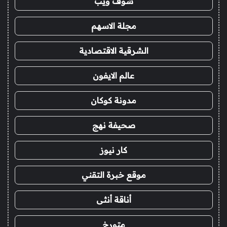
شوف ويب
مجلة الاسهم
الشرقية الاقتصادية
عالم الايفون
مدونة كوكان
صحيفة نهج
كار نيوز
موقع خبرة التقني
أناقة أنثى
متورخ