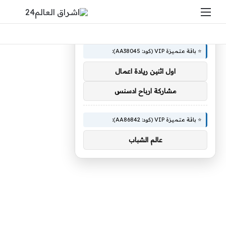
القائمة
بحث 
×
🚀 توصيات :
⭐ باقة متميزة VIP (كود: AA38045):
اول اثنين ريادة اعمال
مشاركة ارباح ادسنس
⭐ باقة متميزة VIP (كود: AA86842):
عالم الشباب