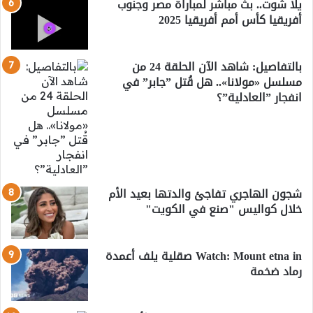
يلا شوت.. بث مباشر لمباراة مصر وجنوب
أفريقيا كأس أمم أفريقيا 2025
بالتفاصيل: شاهد الآن الحلقة 24 من
مسلسل «مولانا».. هل قُتل ”جابر” في
انفجار ”العادلية”؟
شجون الهاجري تفاجئ والدتها بعيد الأم
خلال كواليس "صنع في الكويت"
Watch: Mount etna in صقلية يلف أعمدة
رماد ضخمة