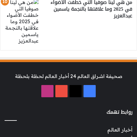
من هي لينا صوفيا التي خطفت الأضواء
في 2025 وما علاقتها بالنجمة ياسمين
عبدالعزيز
صحيفة اشراق العالم 24 أخبار العالم لحظة بلحظة
‫X
فيسبوك
‫YouTube
انستقرام
روابط تهمك
أخبار العالم