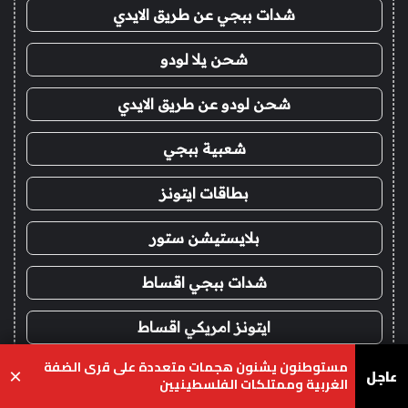
شدات ببجي عن طريق الايدي
شحن يلا لودو
شحن لودو عن طريق الايدي
شعبية ببجي
بطاقات ايتونز
بلايستيشن ستور
شدات ببجي اقساط
ايتونز امريكي اقساط
مستوطنون يشنون هجمات متعددة على قرى الضفة
ايتونز سعودي اقساط
عاجل
×
الغربية وممتلكات الفلسطينيين
يسبوك
‫X
واتساب
تيلقرام