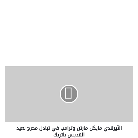
الأيرلندي
مايكل
مارتن
وترامب
في
تبادل
محرج
لعيد
القديس
الأيرلندي مايكل مارتن وترامب في تبادل محرج لعيد
باتريك
القديس باتريك