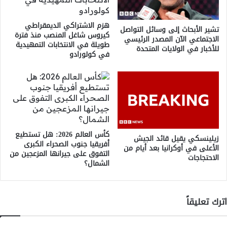
هزم الاشتراكي الديمقراطي
تشير الأبحاث إلى وسائل التواصل
كيروس شاغل المنصب منذ فترة
الاجتماعي الآن المصدر الرئيسي
طويلة في الانتخابات التمهيدية
للأخبار في الولايات المتحدة
في كولورادو
كأس العالم 2026: هل تستطيع
زيلينسكي يقيل قائد الجيش
أفريقيا جنوب الصحراء الكبرى
الأعلى في أوكرانيا بعد أيام من
التفوق على جيرانها المزعجين من
الاحتجاجات
الشمال؟
اترك تعليقاً