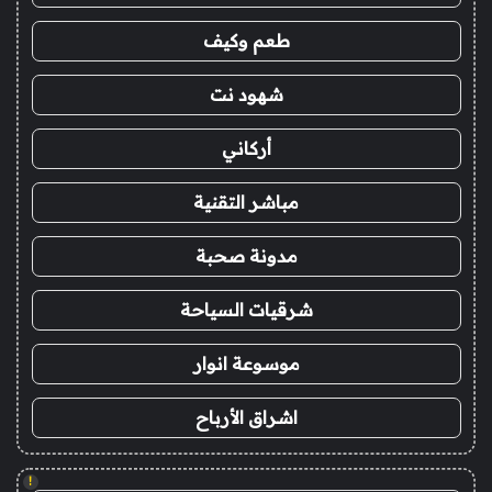
طعم وكيف
شهود نت
أركاني
مباشر التقنية
مدونة صحبة
شرقيات السياحة
موسوعة انوار
اشراق الأرباح
!