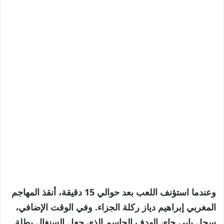
وعندما استؤنف اللعب بعد حوالي 15 دقيقة، أنقذ المهاجم
المغربي إبراهيم دياز ركلة الجزاء. وفي الوقت الإضافي،
سجل بابي جاي الهدف الحاسم الذي جعل السنغال بطلة