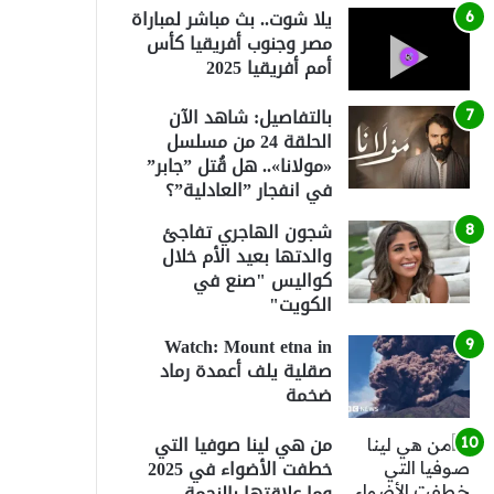
يلا شوت.. بث مباشر لمباراة
مصر وجنوب أفريقيا كأس
أمم أفريقيا 2025
بالتفاصيل: شاهد الآن
الحلقة 24 من مسلسل
«مولانا».. هل قُتل ”جابر”
في انفجار ”العادلية”؟
شجون الهاجري تفاجئ
والدتها بعيد الأم خلال
كواليس "صنع في
الكويت"
Watch: Mount etna in
صقلية يلف أعمدة رماد
ضخمة
من هي لينا صوفيا التي
خطفت الأضواء في 2025
وما علاقتها بالنجمة