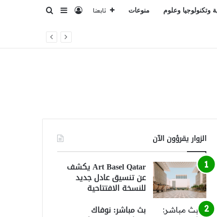
تسجيل الدخول
بحث عن
إضافة عمود جانبي
ة وتكنولوجيا وعلوم
منوعات
تابعنا
الزوار يقرؤون الآن
Art Basel Qatar يكشف
عن تنسيق عادل جديد
للنسخة الافتتاحية
بث مباشر: نوفاك