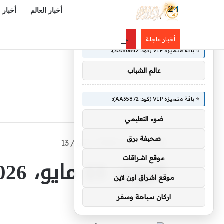
أخبار العالم
أخبار 
×
🚀 توصيات :
جامعة جدة تطلق «رقمن صيفك» بـ10 ورش تدريبية مجانية في التقنية
أخبار عاجلة
⭐ باقة متميزة VIP (كود: AA86842):
عالم الشباب
⭐ باقة متميزة VIP (كود: AA35872):
ضوء التعليمي
صحيفة برق
الرئيسية
/
2026
/
مايو
/
13
اليوم:
13 مايو، 2026
موقع اشراقات
موقع اشراق اون لاين
اركان سياحة وسفر