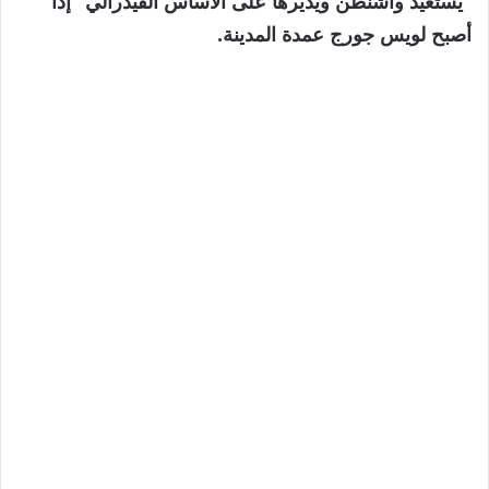
“يستعيد واشنطن ويديرها على الأساس الفيدرالي” إذا
أصبح لويس جورج عمدة المدينة.