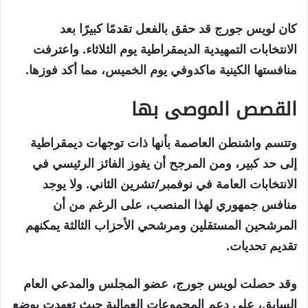
كان لويس جورج قد حقق بالفعل تقدمًا كبيرًا بعد
الانتخابات التمهيدية الديمقراطية يوم الثلاثاء. واعترفت
منافستها الكينية ماكدوفي يوم الخميس، مما أكد فوزها.
القصص الموصى بها
نهاية
قائمة
وتتسم واشنطن العاصمة بأنها ذات توجهات ديمقراطية
من
القائمة
إلى حد كبير، ومن المرجح أن يفوز الفائز الرئيسي في
3
الانتخابات العامة في نوفمبر/تشرين الثاني. ولا يوجد
عناصر
منافس جمهوري لهذا المنصب، على الرغم من أن
المرشحين المستقلين ومرشحي الأحزاب الثالثة يمكنهم
تقديم تحديات.
وقد حصلت لويس جورج، عضو المجلس والمدعي العام
السابق، على دعم المجموعات العمالية حيث تعهدت بوضع