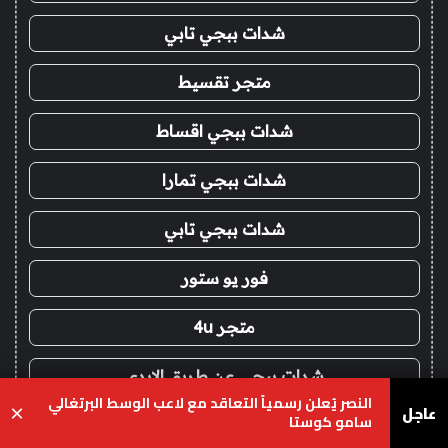
شدات ببجي تابي
متجر تقسيط
شدات ببجي اقساط
شدات ببجي تمارا
شدات ببجي تابي
فور يو ستور
متجر 4u
شدات ببجي عن طريق الايدي
النصر يُعلن رسمياً التعاقد مع لاعب الوسط البرتغالي
عاجل
×
سامو كوستا
شحن يلا لودو اقساط
يسبوك
‫X
واتساب
تيلقرام