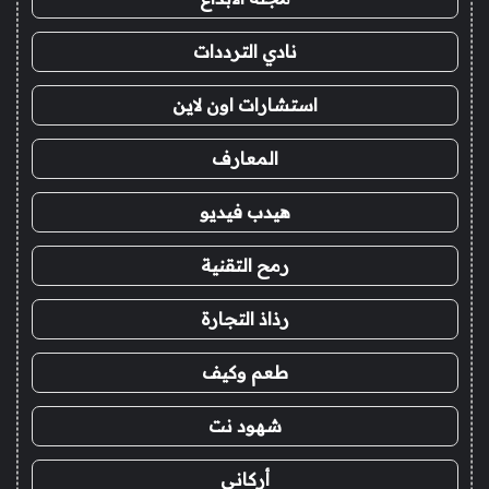
نادي الترددات
استشارات اون لاين
المعارف
هيدب فيديو
رمح التقنية
رذاذ التجارة
طعم وكيف
شهود نت
أركاني