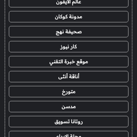
عالم الايفون
مدونة كوكان
صحيفة نهج
كار نيوز
موقع خبرة التقني
أناقة أنثى
متورخ
مدسن
روتانا تسويق
مجلة الابداع