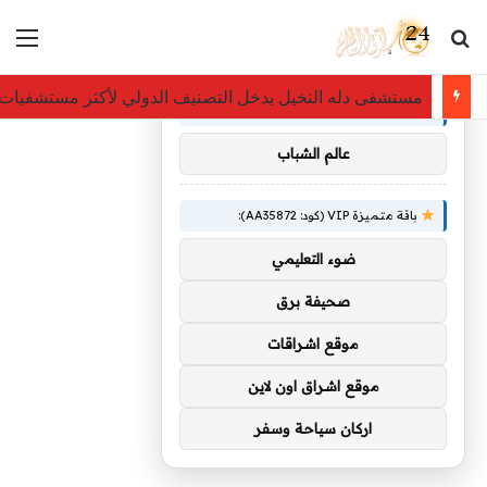
بحث عن
الق
×
توصيات :
مستشفى دله النخيل يدخل التصنيف الدولي لأكثر مستشفيات ا
باقة متميزة VIP (كود: AA86842):
عالم الشباب
باقة متميزة VIP (كود: AA35872):
ضوء التعليمي
صحيفة برق
موقع اشراقات
موقع اشراق اون لاين
اركان سياحة وسفر