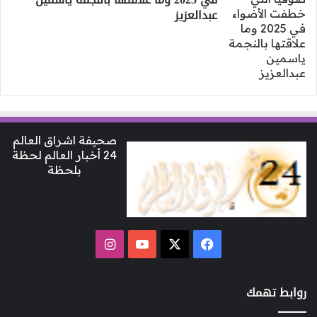
عبدالعزيز
صحيفة اشراق العالم
24 أخبار العالم لحظة
بلحظة
‫X
فيسبوك
‫YouTube
انستقرام
روابط تهمك