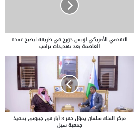
في
طريقه
ليصبح
عمدة
العاصمة
التقدمي الأمريكي لويس جورج في طريقه ليصبح عمدة
بعد
العاصمة بعد تهديدات ترامب
تهديدات
ترامب
مركز
الملك
سلمان
يموّل
حفر
8
آبار
في
جيبوتي
مركز الملك سلمان يموّل حفر 8 آبار في جيبوتي بتنفيذ
بتنفيذ
جمعية سيل
جمعية
سيل