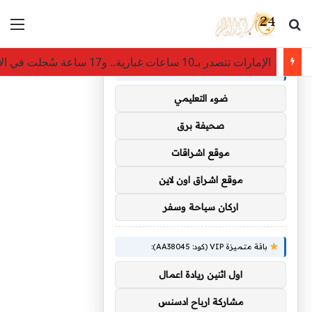
بحث عن
الق
×
توصيات :
الإمارات تتصدر بـ10 ساعات غبارية.. و17 ساعة سُجلت في الإقليم خلال 8 أغسطس
باقة متميزة VIP (كود: AA35872):
ضوء التعليمي
صحيفة برق
موقع اشراقات
موقع اشراق اون لاين
اركان سياحة وسفر
باقة متميزة VIP (كود: AA38045):
اول اثنين ريادة اعمال
مشاركة ارباح ادسنس