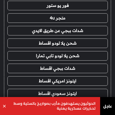
فور يو ستور
متجر 4u
شدات ببجي عن طريق الايدي
شحن يلا لودو اقساط
شحن يلا لودو تابي تمارا
شدات ببجي اقساط
ايتونز امريكي اقساط
ايتونز سعودي اقساط
الحوثيون يستهدفون مأرب بصواريخ بالستية وسط
عاجل
×
فور يو
تحذيرات عسكرية يمنية
يسبوك
‫X
واتساب
تيلقرام