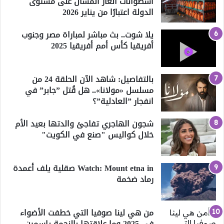
أسطوانات الغاز المسال على مستوى
الدولة اعتبارًا من يناير 2026
يلا شوت.. بث مباشر لمباراة مصر وجنوب
أفريقيا كأس أمم أفريقيا 2025
بالتفاصيل: شاهد الآن الحلقة 24 من
مسلسل «مولانا».. هل قُتل ”جابر” في
انفجار ”العادلية”؟
شجون الهاجري تفاجئ والدتها بعيد الأم
خلال كواليس "صنع في الكويت"
Watch: Mount etna in صقلية يلف أعمدة
رماد ضخمة
من هي لينا صوفيا التي خطفت الأضواء
في 2025 وما علاقتها بالنجمة ياسمين