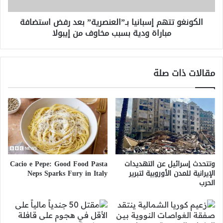
مباراة
ودية
الكونغو تتهم إسبانيا بـ”العنصرية” بعد رفض استضافة
بسبب
مباراة ودية بسبب مخاوف من إيبولا
مخاوف
من
إيبولا
مقالات ذات صلة
وتتحدث إسرائيل عن التهديدات
Cacio e Pepe: Good Food Pasta
الإيرانية للمدن الأوروبية لتبرير
Neps Sparks Fury in Italy
الحرب