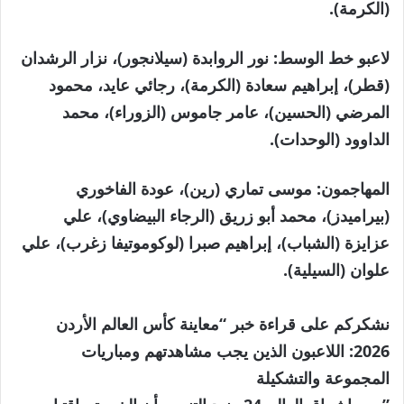
(الكرمة).
لاعبو خط الوسط:
نور الروابدة (سيلانجور)، نزار الرشدان
(قطر)، إبراهيم سعادة (الكرمة)، رجائي عايد، محمود
المرضي (الحسين)، عامر جاموس (الزوراء)، محمد
الداوود (الوحدات).
المهاجمون:
موسى تماري (رين)، عودة الفاخوري
(بيراميدز)، محمد أبو زريق (الرجاء البيضاوي)، علي
عزايزة (الشباب)، إبراهيم صبرا (لوكوموتيفا زغرب)، علي
علوان (السيلية).
نشكركم على قراءة خبر “معاينة كأس العالم الأردن
2026: اللاعبون الذين يجب مشاهدتهم ومباريات
المجموعة والتشكيلة