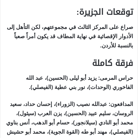
توقعات الجزيرة:
صراع على المركز الثالث في مجموعتهم، لكن التأهل إلى
الأدوار الإقصائية في نهاية المطاف قد يكون أمراً صعباً
بالنسبة للأردن.
فرقة كاملة
حراس المرمى:
يزيد أبو ليلى (الحسين)، عبد الله
الفاخوري (الوحدات)، نور بني عطية (الفيصلي).
المدافعون:
عبدالله نصيب (الزوراء)، إحسان حداد، سعيد
الروسان، سليم عبيد (الحسين)، يزن العرب (سيئول)،
محمد أبو النادي (سيلانجور)، حسام أبو الدهب، أنس بناوي
(الفيصلي)، مهند أبو طه (القوة الجوية)، محمد أبو حشيش