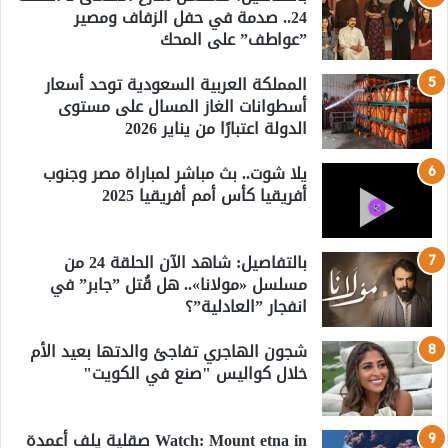
24.. صدمة في حفل الزفاف ومصير
”عواطف” على المحك
المملكة العربية السعودية توحد أسعار
أسطوانات الغاز المسال على مستوى
الدولة اعتبارًا من يناير 2026
يلا شوت.. بث مباشر لمباراة مصر وجنوب
أفريقيا كأس أمم أفريقيا 2025
بالتفاصيل: شاهد الآن الحلقة 24 من
مسلسل «مولانا».. هل قُتل ”جابر” في
انفجار ”العادلية”؟
شجون الهاجري تفاجئ والدتها بعيد الأم
خلال كواليس "صنع في الكويت"
Watch: Mount etna in صقلية يلف أعمدة