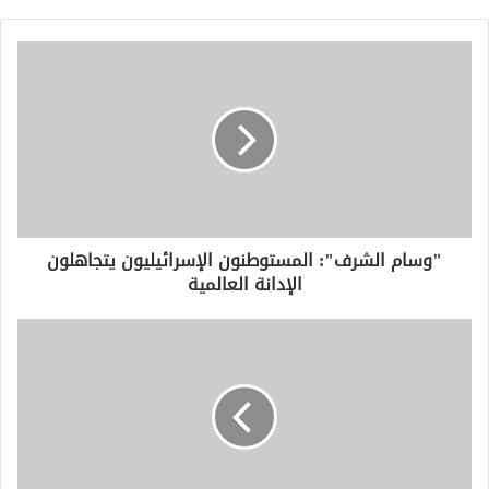
"وسام
الشرف":
المستوطنون
الإسرائيليون
يتجاهلون
الإدانة
العالمية
"وسام الشرف": المستوطنون الإسرائيليون يتجاهلون
الإدانة العالمية
الكونغو
تتهم
إسبانيا
بـ”العنصرية”
بعد
رفض
استضافة