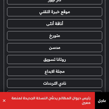
موقع خبرة التقني
أناقة أنثى
متورخ
مدسن
روتانا تسويق
مجلة الابداع
نادي الترددات
استشارات اون لاين
رئيس ديوان المظالم يدشّن النسخة الجديدة لمنصة
عاجل
×
معين
المعارف
يسبوك
‫X
واتساب
تيلقرام