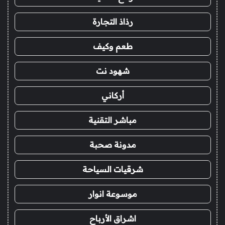
رذاذ التجارة
طعم وكيف
شهود نت
أركاني
مباشر التقنية
مدونة صحبة
شرقيات السياحة
موسوعة انوار
اشراق الأرباح