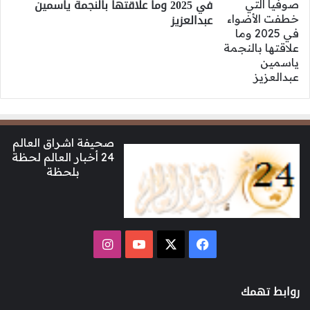
في 2025 وما علاقتها بالنجمة ياسمين
عبدالعزيز
صحيفة اشراق العالم
24 أخبار العالم لحظة
بلحظة
‫X
فيسبوك
‫YouTube
انستقرام
روابط تهمك