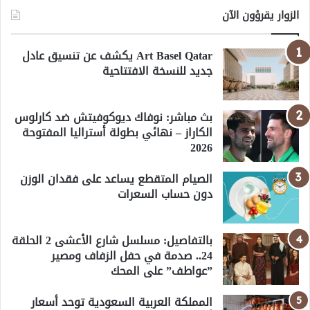
الزوار يقرؤون الآن
Art Basel Qatar يكشف عن تنسيق عادل
جديد للنسخة الافتتاحية
بث مباشر: نوفاك ديوكوفيتش ضد كارلوس
الكاراز – نهائي بطولة أستراليا المفتوحة
2026
الصيام المتقطع يساعد على فقدان الوزن
دون حساب السعرات
بالتفاصيل: مسلسل شارع الأعشى 2 الحلقة
24.. صدمة في حفل الزفاف ومصير
”عواطف” على المحك
المملكة العربية السعودية توحد أسعار