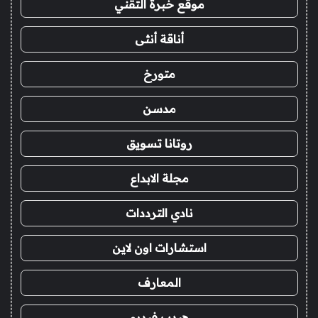
موقع خبرة التقني
أناقة أنثى
متورخ
مدسن
روتانا تسويق
مجلة الابداع
نادي الترددات
استشارات اون لاين
المعارف
هيدب فيديو