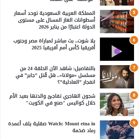
المملكة العربية السعودية توحد أسعار
أسطوانات الغاز المسال على مستوى
الدولة اعتبارًا من يناير 2026
يلا شوت.. بث مباشر لمباراة مصر وجنوب
أفريقيا كأس أمم أفريقيا 2025
بالتفاصيل: شاهد الآن الحلقة 24 من
مسلسل «مولانا».. هل قُتل ”جابر” في
انفجار ”العادلية”؟
شجون الهاجري تفاجئ والدتها بعيد الأم
خلال كواليس "صنع في الكويت"
Watch: Mount etna in صقلية يلف أعمدة
رماد ضخمة