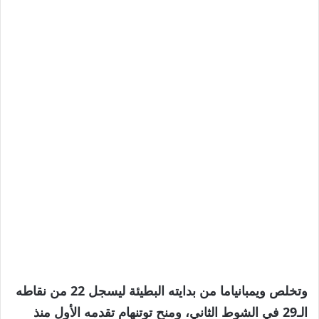
وتخلص ويمبانياما من بدايته البطيئة ليسجل 22 من نقاطه
الـ29 في الشوط الثاني، ومنح توتنهام تقدمه الأول منذ