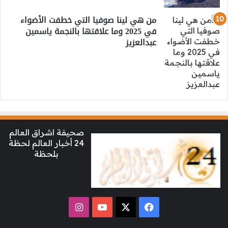
من هي لينا صوفيا التي خطفت الأضواء
في 2025 وما علاقتها بالنجمة ياسمين
عبدالعزيز
صحيفة اشراق العالم
24 أخبار العالم لحظة
بلحظة
‫X
فيسبوك
‫YouTube
انستقرام