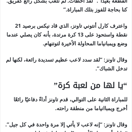
القطعة بعيداً”. “لقد أخطأت. لم نلعب بشكل رائع كفريق.
كنا بحاجة للفوز بتلك المباراة.”
واعترف كارل أنتوني تاونز، الذي قاد نيكس برصيد 21
نقطة واستحوذ على 13 كرة مرتدة، بأنه كان يصلي عندما
وضع ويمبانياما المحاولة الأخيرة لتوتنهام.
وقال تاونز: “لقد سدد لاعب عظيم تسديدة رائعة، لكنها لم
تدخل الشباك”.
“يا لها من لعبة كرة”
للمباراة الثانية على التوالي، قدم تاونز أداءً دفاعيًا رائعًا
أخرج ويمباانياما من منطقة راحته.
وقال تاونز: “إنه لاعب لا يأتي إلا مرة واحدة في كل جيل”.