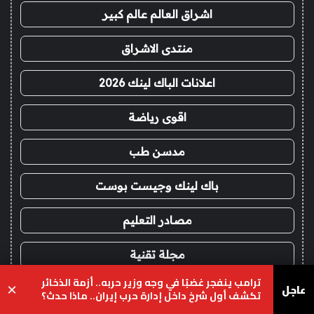
اشراق العالم عالم كبير
منتدى الاشراق
اعلانات الباك لينك 2026
اقوى رياضة
مدسن طب
باك لينك وجيست بوست
مصادر التعليم
مجلة تقنية
ترامب ينفجر غضبًا في وجه وزير حربه.. أزمة الذخائر
عاجل
×
يو ان بي الرياضي
تكشف أول شرخ داخل إدارة حرب إيران.. ماذا حدث؟
يسبوك
‫X
واتساب
تيلقرام