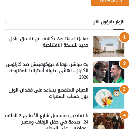
الزوار يقرؤون الآن
Art Basel Qatar يكشف عن تنسيق عادل
جديد للنسخة الافتتاحية
بث مباشر: نوفاك ديوكوفيتش ضد كارلوس
الكاراز – نهائي بطولة أستراليا المفتوحة
2026
الصيام المتقطع يساعد على فقدان الوزن
دون حساب السعرات
بالتفاصيل: مسلسل شارع الأعشى 2 الحلقة
24.. صدمة في حفل الزفاف ومصير
”عواطف” على المحك