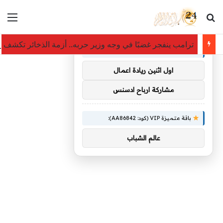
بحث عن
الق
×
توصيات :
ترامب ينفجر غضبًا في وجه وزير حربه.. أزمة الذخائر تكشف 
باقة متميزة VIP (كود: AA38045):
اول اثنين ريادة اعمال
مشاركة ارباح ادسنس
باقة متميزة VIP (كود: AA86842):
عالم الشباب