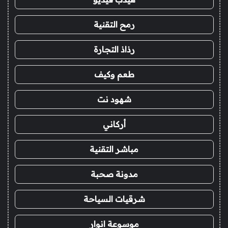
رمح التقنية
رذاذ التجارة
طعم وكيف
شهود نت
أركاني
مباشر التقنية
مدونة صحبة
شرقيات السياحة
موسوعة انوار