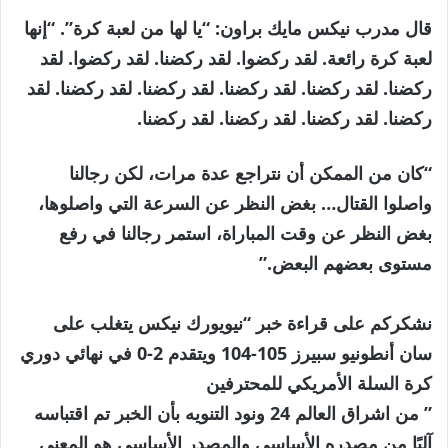
قال مدرب نيكس مايك براون: “يا لها من لعبة كرة”. “إنها
لعبة كرة رائعة. لقد ركضوا. لقد ركضنا. لقد ركضوا. لقد
ركضنا. لقد ركضنا. لقد ركضنا. لقد ركضنا. لقد ركضنا. لقد
ركضنا. لقد ركضنا. لقد ركضنا. لقد ركضنا.
“كان من الممكن أن نتراجع عدة مرات، لكن رجالنا
واصلوا القتال… بغض النظر عن السرعة التي واصلوها،
بغض النظر عن وقت المباراة، استمر رجالنا في رفع
مستوى بعضهم البعض.”
نشكركم على قراءة خبر “نيويورك نيكس يتغلب على
سان أنطونيو سبيرز 105-104 ويتقدم 2-0 في نهائي دوري
كرة السلة الأمريكي للمحترفين
” من اشراق العالم 24 ونود التنويه بأن الخبر تم اقتباسه
آليًا من مصدره الأساسي والمصدر الأساسي هو المعني