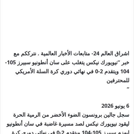
اشراق العالم 24- متابعات الأخبار العالمية . نترككم مع
خبر “نيويورك نيكس يتغلب على سان أنطونيو سبيرز 105-
104 ويتقدم 2-0 في نهائي دوري كرة السلة الأمريكي
للمحترفين
”
تم
6 يونيو 2026
النشر
سجل جالين برونسون الضوء الأخضر من الرمية الحرة
بتاريخ
ليقود نيويورك نيكس لصد مسيرة غاضبة في سان أنطونيو
6
ليهزم سبيرز 105-104 ويتقدم 2-0 في نهائي دوري كرة