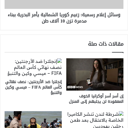
البحرية
ببناء
وسائل إعلام رسمية: زعيم كوريا الشمالية يأمر البحرية ببناء
مدمرة
مدمرة تزن 10 آلاف طن
تزن
10
آلاف
طن
مقالات ذات صلة
إنجلترا ضد الأرجنتين: نصف نهائي
كأس العالم FIFA – ميسي وكين
والتنبؤ
إن أسر أسر أوكرانيا الخوف
المفقودة لن يجلبهم إلى المنزل