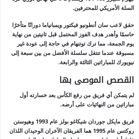
يونيو
السلة الأمريكي للمحترفين.
2026
حقق لاعب سان أنطونيو فيكتور ويمبانياما دورانًا متأخرًا
حاسمًا وأهدر هدف الفوز المحتمل قبل ثانيتين من نهاية
يوم الجمعة، مما ترك توتنهام في حاجة إلى عودة غير
مسبوقة عندما تنتقل سلسلة الأفضل من بين سبعة إلى
نيويورك للمباراتين الثالثة والرابعة.
القصص الموصى بها
نهاية
قائمة
لم يتمكن أي فريق من رفع الكأس بعد خسارته أول
من
القائمة
مباراتين من النهائيات على أرضه.
4
فريق مايكل جوردان شيكاغو بولز عام 1993 وهيوستن
عناصر
روكتس عام 1995 هما الفريقان الآخران الوحيدان اللذان