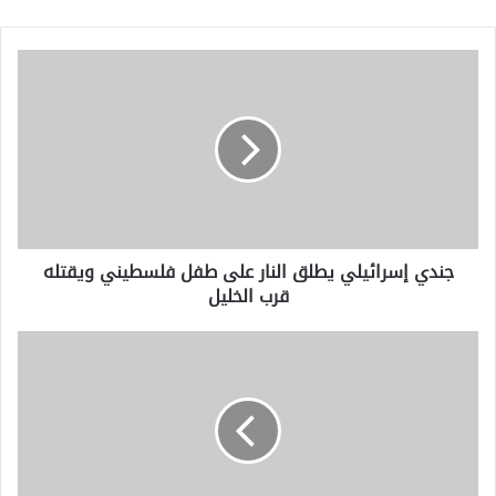
جندي
إسرائيلي
يطلق
النار
على
طفل
فلسطيني
ويقتله
قرب
جندي إسرائيلي يطلق النار على طفل فلسطيني ويقتله
الخليل
قرب الخليل
وسائل
إعلام
رسمية:
زعيم
كوريا
الشمالية
يأمر