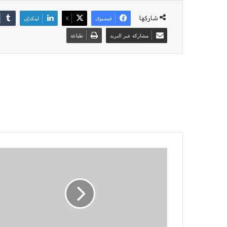
شاركها
فيسبوك
‫X
لينكدإن
مشاركة عبر البريد
طباعة
نيويورك
نيكس
يتغلب
على
سان
أنطونيو
سبيرز
105-