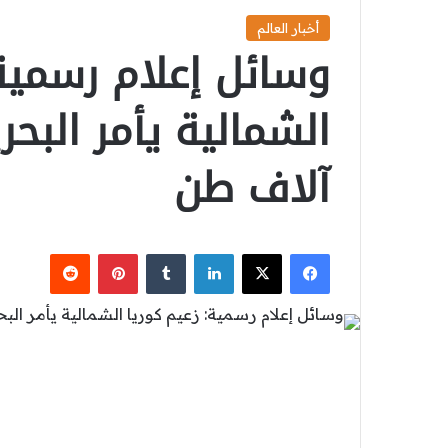
أخبار العالم
وسائل إعلام رسمية:
آلاف طن
‫X
فيسبوك
لينكدإن
بينتيريست