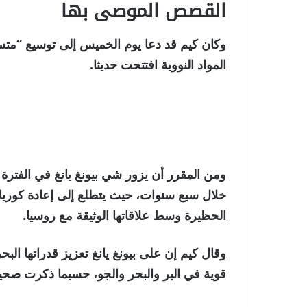
القصص الموصى بها
نهاية
قائمة
وكان كيم قد دعا يوم الخميس إلى توسيع “متسارع
من
القائمة
المواد النووية افتتحت حديثا.
3
عناصر
خلال سبع سنوات، حيث يتطلع إلى إعادة كوريا ا
الحظيرة وسط علاقاتها الوثيقة مع روسيا.
وقال كيم إن على بيونغ يانغ تعزيز قدراتها ال
قوية في البر والبحر والجو، حسبما ذكرت صحي