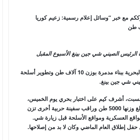
لعالمية . نترككم مع خبر “وسائل إعلام رسمية: زعيم كوريا
 الرئيس الصيني شي جين بينغ الأسبوع المقبل
أمر زعيم كوريا الشمالية كيم جونغ أون قواته البحرية ببناء مدمرة بوزن 10 آلاف طن وتطوير أسلحة
يني شي جين بينغ.
لسبت، أشرف كيم على اختبار بحري يوم الخميس،
حيث صعد على متن المدمرة كانج كون التي يبلغ وزنها 5000 طن وراقب سفينة حربية أخرى تزن
المواقع العسكرية ومواقع الأسلحة قبل زيارة شي.
 حفل إطلاق العام الماضي وكان لا بد من إصلاحها.