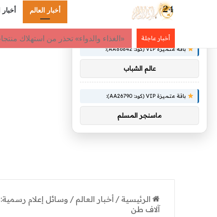
أخبار العالم
أخبار 
×
توصيات :
بطولة صندوق الاستثمارات العامة للجول
أخبار عاجلة
باقة متميزة VIP (كود: AA86842):
عالم الشباب
باقة متميزة VIP (كود: AA26790):
ماسنجر المسلم
الرئيسية
/
أخبار العالم
/
آلاف طن