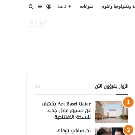
تسجيل الدخول
بحث عن
إضافة عمود جانبي
ة وتكنولوجيا وعلوم
منوعات
تابعنا
الزوار يقرؤون الآن
Art Basel Qatar يكشف
عن تنسيق عادل جديد
للنسخة الافتتاحية
بث مباشر: نوفاك