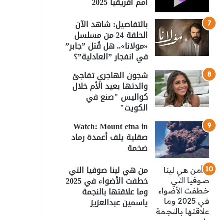
أمم أفريقيا 2025
بالتفاصيل: شاهد الآن
الحلقة 24 من مسلسل
«مولانا».. هل قُتل ”جابر”
في انفجار ”العادلية”؟
شجون الهاجري تفاجئ
والدتها بعيد الأم خلال
كواليس "صنع في
الكويت"
Watch: Mount etna in
صقلية يلف أعمدة رماد
ضخمة
من هي لينا صوفيا التي
خطفت الأضواء في 2025
وما علاقتها بالنجمة
ياسمين عبدالعزيز