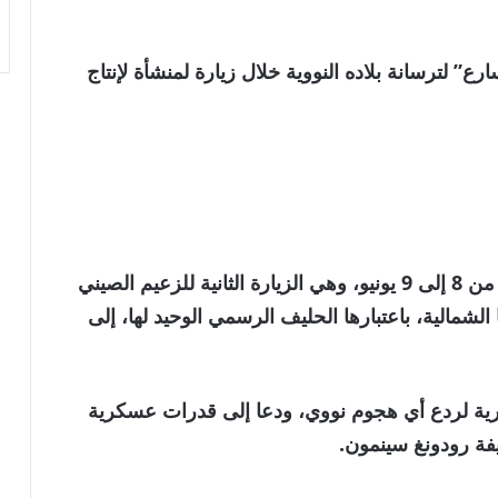
” لترسانة بلاده النووية خلال زيارة لمنشأة لإنتاج
ومن المقرر أن يزور شي بيونغ يانغ في الفترة من 8 إلى 9 يونيو، وهي الزيارة الثانية للزعيم الصيني
لشمالية، باعتبارها الحليف الرسمي الوحيد لها، إلى
بحرية لردع أي هجوم نووي، ودعا إلى قدرات عسكرية
فة رودونغ سينمون.