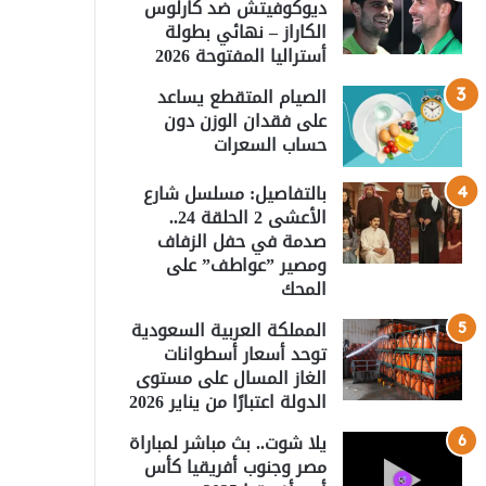
ديوكوفيتش ضد كارلوس
الكاراز – نهائي بطولة
أستراليا المفتوحة 2026
الصيام المتقطع يساعد
على فقدان الوزن دون
حساب السعرات
بالتفاصيل: مسلسل شارع
الأعشى 2 الحلقة 24..
صدمة في حفل الزفاف
ومصير ”عواطف” على
المحك
المملكة العربية السعودية
توحد أسعار أسطوانات
الغاز المسال على مستوى
الدولة اعتبارًا من يناير 2026
يلا شوت.. بث مباشر لمباراة
مصر وجنوب أفريقيا كأس