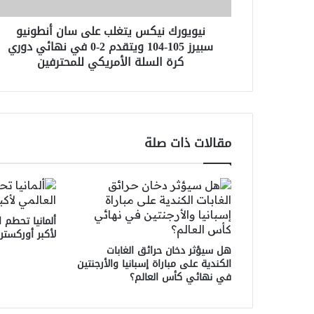
104
نيويورك نيكس يتغلب على سان أنطونيو
ويتقدم
سبيرز 105-104 ويتقدم 2-0 في نهائي دوري
2-
كرة السلة الأمريكي للمحترفين
0
في
نهائي
دوري
كرة
السلة
مقالات ذات صلة
الأمريكي
للمحترفين
ألمانيا تحطم 
لأكبر أوركستر
هل سيؤثر دخان حرائق الغابات
الكندية على مباراة إسبانيا والأرجنتين
في نهائي كأس العالم؟