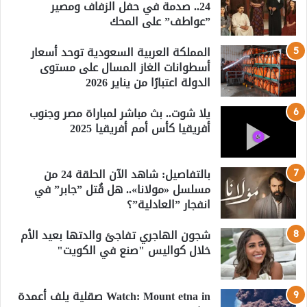
24.. صدمة في حفل الزفاف ومصير
”عواطف” على المحك
المملكة العربية السعودية توحد أسعار
أسطوانات الغاز المسال على مستوى
الدولة اعتبارًا من يناير 2026
يلا شوت.. بث مباشر لمباراة مصر وجنوب
أفريقيا كأس أمم أفريقيا 2025
بالتفاصيل: شاهد الآن الحلقة 24 من
مسلسل «مولانا».. هل قُتل ”جابر” في
انفجار ”العادلية”؟
شجون الهاجري تفاجئ والدتها بعيد الأم
خلال كواليس "صنع في الكويت"
Watch: Mount etna in صقلية يلف أعمدة