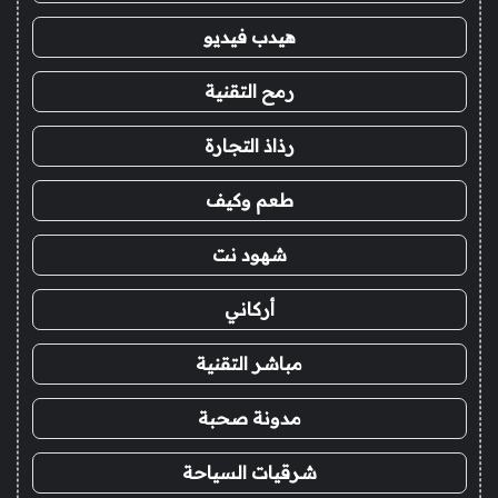
هيدب فيديو
رمح التقنية
رذاذ التجارة
طعم وكيف
شهود نت
أركاني
مباشر التقنية
مدونة صحبة
شرقيات السياحة