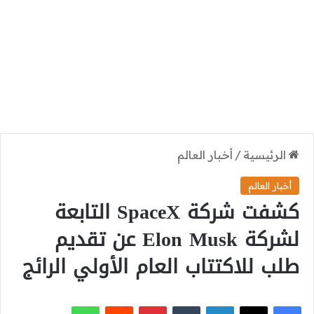
الرئيسية
/
أخبار العالم
أخبار العالم
كشفت شركة SpaceX التابعة
لشركة Elon Musk عن تقديم
طلب للاكتتاب العام الأولي الرائج
‫X
فيسبوك
لينكدإن
بينتيريست
واتساب