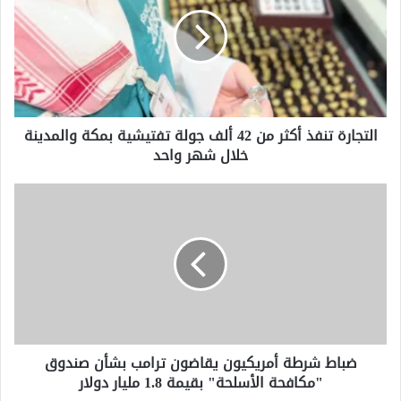
أكثر
من
42
ألف
جولة
تفتيشية
بمكة
التجارة تنفذ أكثر من 42 ألف جولة تفتيشية بمكة والمدينة
والمدينة
خلال شهر واحد
خلال
شهر
واحد
ضباط
شرطة
أمريكيون
يقاضون
ترامب
بشأن
صندوق
"مكافحة
الأسلحة"
ضباط شرطة أمريكيون يقاضون ترامب بشأن صندوق
بقيمة
"مكافحة الأسلحة" بقيمة 1.8 مليار دولار
1.8
مليار