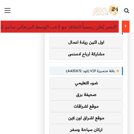
بحث عن
الق
×
توصيات :
النصر يُعلن رسمياً التعاقد مع لاعب الوسط البرتغالي سامو كو
باقة متميزة VIP (كود: AA38045):
اول اثنين ريادة اعمال
مشاركة ارباح ادسنس
باقة متميزة VIP (كود: AA35872):
ضوء التعليمي
صحيفة برق
موقع اشراقات
موقع اشراق اون لاين
اركان سياحة وسفر