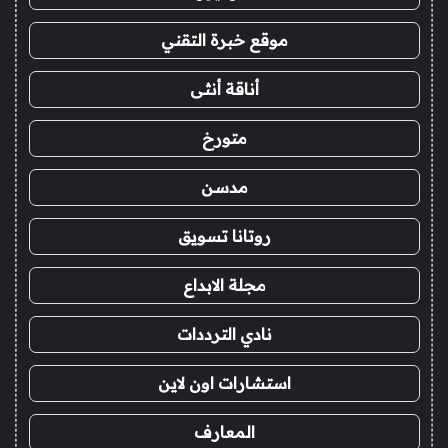
موقع خبرة التقني
أناقة أنثى
متورخ
مدسن
روتانا تسويق
مجلة الابداع
نادي الترددات
استشارات اون لاين
المعارف