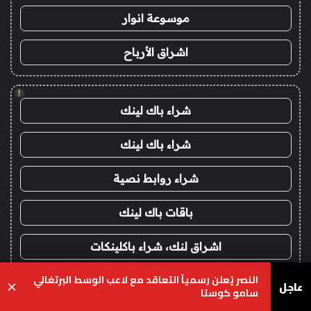
موسوعة انوار
اشراق الأرباح
!
شراء باك لينك
شراء باك لينك
شراء روابط نصية
باقات باك لينك
اشراق لنك، شراء باكلينكات
النصر يُعلن رسمياً التعاقد مع لاعب الوسط البرتغالي
اعلانات الباك لينك
عاجل
×
سامو كوستا
يسبوك
‫X
واتساب
تيلقرام