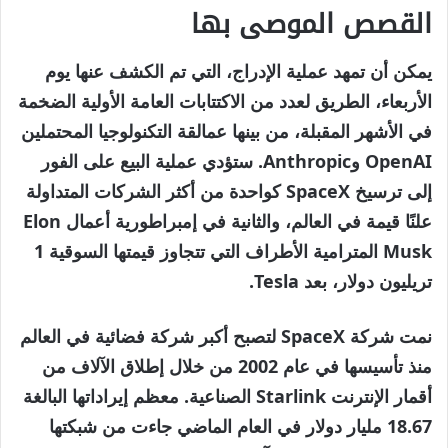
القصص الموصى بها
نهاية
قائمة
يمكن أن تمهد عملية الإدراج، التي تم الكشف عنها يوم
من
القائمة
الأربعاء، الطريق لعدد من الاكتتابات العامة الأولية الضخمة
4
في الأشهر المقبلة، من بينها عمالقة التكنولوجيا المحتملين
عناصر
OpenAI وAnthropic. ستؤدي عملية البيع على الفور
إلى ترسيخ SpaceX كواحدة من أكثر الشركات المتداولة
علنًا قيمة في العالم، والثانية في إمبراطورية أعمال Elon
Musk المترامية الأطراف التي تتجاوز قيمتها السوقية 1
تريليون دولار، بعد Tesla.
نمت شركة SpaceX لتصبح أكبر شركة فضائية في العالم
منذ تأسيسها في عام 2002 من خلال إطلاق الآلاف من
أقمار الإنترنت Starlink الصناعية. معظم إيراداتها البالغة
18.67 مليار دولار في العام الماضي جاءت من شبكتها