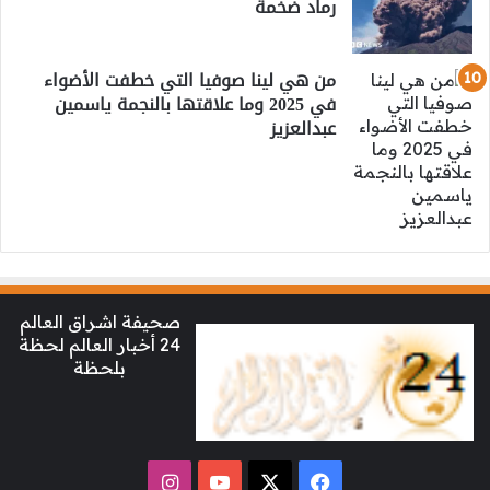
رماد ضخمة
من هي لينا صوفيا التي خطفت الأضواء
في 2025 وما علاقتها بالنجمة ياسمين
عبدالعزيز
صحيفة اشراق العالم
24 أخبار العالم لحظة
بلحظة
‫X
فيسبوك
‫YouTube
انستقرام