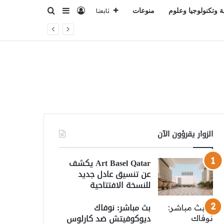
تسجيل الدخول
بحث عن
إضافة عمود جانبي
ة وتكنولوجيا وعلوم
منوعات
تابعنا
الزوار يقرؤون الآن
Art Basel Qatar يكشف
عن تنسيق عادل جديد
للنسخة الافتتاحية
بث مباشر: نوفاك
ديوكوفيتش ضد كارلوس