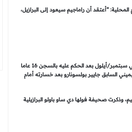
المحلية: “أعتقد أن راماجيم سيعود إلى البرازيل،
وفر رئيس المخابرات السابق من البرازيل في سبتمبر/أيلول بعد الحكم عليه بالسجن 16 عاما
يميني السابق جايير بولسونارو بعد خسارته أمام
م، وذكرت صحيفة فولها دي ساو باولو البرازيلية