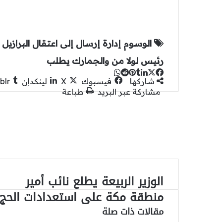
الوسوم
إدارة
إرسال
إلى
اعتقال
البرازيل
رئيس
لولا
من
والجمارك
يطلب
‫X
لينكدإن
واتساب
فيسبوك
بينتيريست
شاركها
فيسبوك
‫X
لينكدإن
مشاركة عبر البريد
طباعة
الوزير الربيعة يطلع نائب أمير
الوزير
الربيعة
منطقة مكة على استعدادات الحج
يطلع
مقالات ذات صلة
نائب
أمير