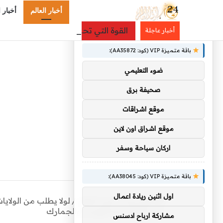
أخبار العالم
أخبار 
×
توصيات :
القوة التي تحمي السلام.. قراءة في ال
أخبار عاجلة
باقة متميزة VIP (كود: AA35872):
ضوء التعليمي
صحيفة برق
موقع اشراقات
موقع اشراق اون لاين
اركان سياحة وسفر
باقة متميزة VIP (كود: AA38045):
اول اثنين ريادة اعمال
الرئيسية
/
أخبار العالم
/
لولا يطلب من الولايا
بعد اعتقال إدارة الهجرة والجمارك
مشاركة ارباح ادسنس