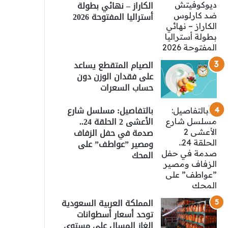
الكاراز – نهائي بطولة
أستراليا المفتوحة 2026
الصيام المتقطع يساعد
على فقدان الوزن دون
حساب السعرات
بالتفاصيل: مسلسل شارع
الأعشى 2 الحلقة 24..
صدمة في حفل الزفاف
ومصير ”عواطف” على
المحك
المملكة العربية السعودية
توحد أسعار أسطوانات
الغاز المسال على مستوى