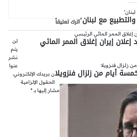
النار
في
والتطبيع مع لبنان’
السودان
اترك تعليقاً
وإيجاد
طريق
جديد
لان إيران إغلاق الممر المائي
لن
للمضي
يتم
قدما
نشر
عنوا
مسة أيام من زلزال فنزويلا
ن بريدك الإلكتروني.
الحقول الإلزامية
مشار إليها بـ
*