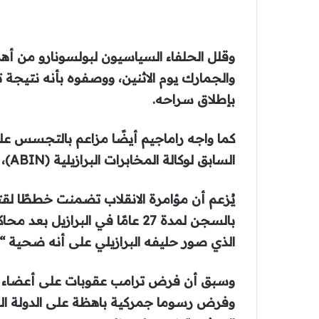
وقلل الحلفاء السياسيون لبولسونارو من أهم
والجمارك يوم الاثنين، ووصفوه بأنه نتيجة 
بإطلاق سراحه.
كما واجه راماجيم أيضًا مزاعم بالتجسس 
السابق لوكالة المخابرات البرازيلية (ABIN)، أعلى وكالة استخبارات في البرازيل.
يُزعم أن مؤامرة الانقلاب تضمنت خططًا لقتل
بالسجن لمدة 27 عامًا في البراز
الذي صور حليفه البرازيلي على أنه ضحية “
وسبق أن فرض ترامب عقوبات على أعضاء في
وفرض رسوما جمركية باهظة على الدولة الوا