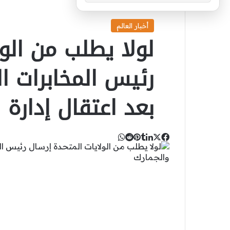
أخبار العالم
لولا يطلب من الو
رئيس المخابرات ال
بعد اعتقال إدارة 
‫X
لينكدإن
واتساب
فيسبوك
بينتيريست