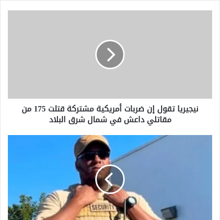
نيجيريا
تقول
إن
ضربات
أمريكية
مشتركة
قتلت
175
من
نيجيريا تقول إن ضربات أمريكية مشتركة قتلت 175 من
مقاتلي
مقاتلي داعش في شمال شرق البلاد
داعش
في
شمال
تم
شرق
الترحيب
البلاد
بأب
لثمانية
أطفال
قُتل
في
إطلاق