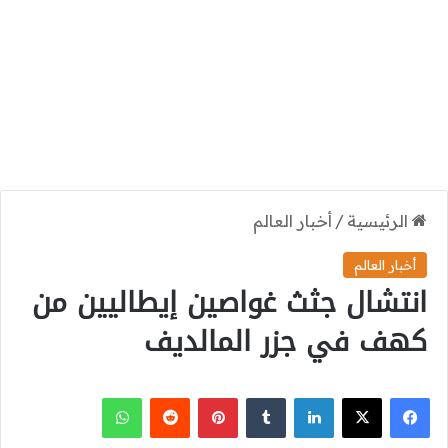
الرئيسية
/
أخبار العالم
أخبار العالم
انتشال جثث غواصين إيطاليين من
كهف في جزر المالديف
‫X
فيسبوك
لينكدإن
بينتيريست
واتساب