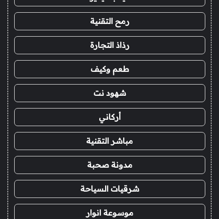
رمح التقنية
رذاذ التجارة
طعم وكيف
شهود نت
أركاني
مباشر التقنية
مدونة صحبة
شرقيات السياحة
موسوعة انوار