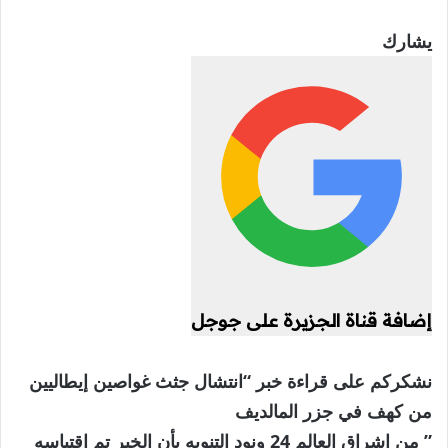
يشارك
إضافة قناة الجزيرة على جوجل
نشكركم على قراءة خبر “انتشال جثث غواصين إيطاليين
من كهف في جزر المالديف
” من اشراق العالم 24 ونود التنويه بأن الخبر تم اقتباسه