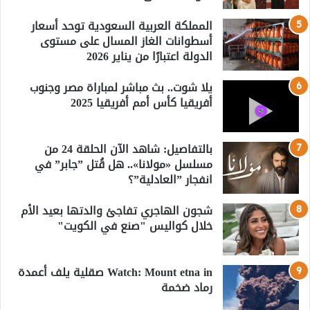
المملكة العربية السعودية توحد أسعار
أسطوانات الغاز المسال على مستوى
الدولة اعتبارًا من يناير 2026
يلا شوت.. بث مباشر لمباراة مصر وجنوب
أفريقيا كأس أمم أفريقيا 2025
بالتفاصيل: شاهد الآن الحلقة 24 من
مسلسل «مولانا».. هل قُتل ”جابر” في
انفجار ”العادلية”؟
شجون الهاجري تفاجئ والدتها بعيد الأم
خلال كواليس "صنع في الكويت"
Watch: Mount etna in صقلية يلف أعمدة
رماد ضخمة