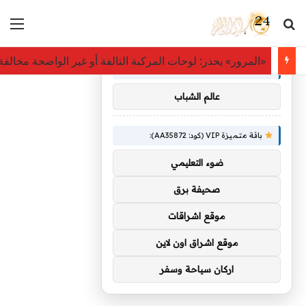
بحث عن
الق
×
توصيات :
«المرور» يحذر: لوحات المركبة التالفة أو غير الواضحة مخالفة بغرامة ت
باقة متميزة VIP (كود: AA86842):
عالم الشباب
باقة متميزة VIP (كود: AA35872):
ضوء التعليمي
صحيفة برق
موقع اشراقات
موقع اشراق اون لاين
اركان سياحة وسفر