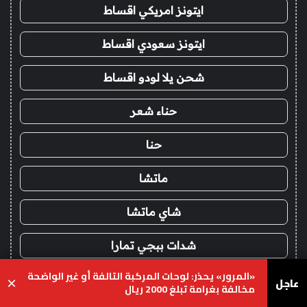
ايتونز امريكي اقساط
ايتونز سعودي اقساط
شحن يلا لودو اقساط
حناء شعر
حنا
ماتشا
شاي ماتشا
شدات ببجي تمارا
«المرور» يحذر: لوحات المركبة التالفة أو غير الواضحة
عاجل
×
مخالفة بغرامة تبلغ 2000 ريال
!
خدمات الباك لينك والجيست
يسبوك
‫X
واتساب
تيلقرام