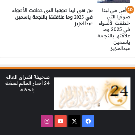
من هي لينا صوفيا التي خطفت الأضواء
في 2025 وما علاقتها بالنجمة ياسمين
عبدالعزيز
صحيفة اشراق العالم
24 أخبار العالم لحظة
بلحظة
‫X
فيسبوك
‫YouTube
انستقرام