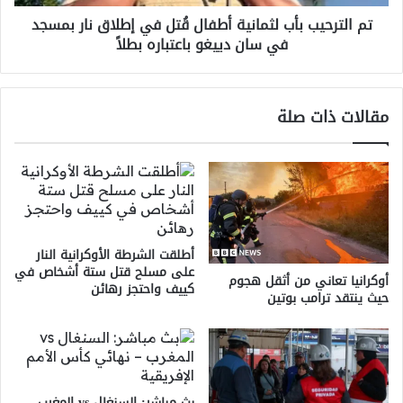
نار
تم الترحيب بأب لثمانية أطفال قُتل في إطلاق نار بمسجد
بمسجد
في سان دييغو باعتباره بطلاً
في
سان
دييغو
باعتباره
مقالات ذات صلة
بطلاً
أطلقت الشرطة الأوكرانية النار
على مسلح قتل ستة أشخاص في
أوكرانيا تعاني من أثقل هجوم
كييف واحتجز رهائن
حيث ينتقد ترامب بوتين
بث مباشر: السنغال vs المغرب –