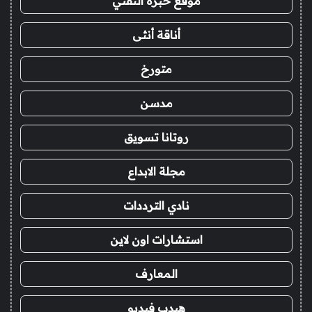
موقع خبرة التقني
أناقة أنثى
متورخ
مدسن
روتانا تسويق
مجلة الابداع
نادي الترددات
استشارات اون لاين
المعارف
هيدب فيديو