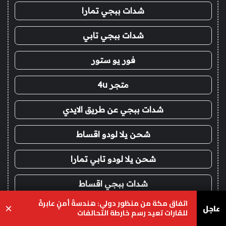
شدات ببجي تمارا
شدات ببجي تابي
فور يو ستور
متجر 4u
شدات ببجي عن طريق الايدي
شحن يلا لودو اقساط
شحن يلا لودو تابي تمارا
شدات ببجي اقساط
اتفاق مكة من منظور دولي: هندسةُ أمنٍ عابرةٌ
عاجل
×
ايتونز امريكي اقساط
للقارات تعيد رسم خارطة التحالفات
يسبوك
‫X
واتساب
تيلقرام