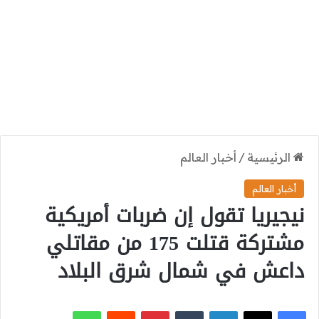
الرئيسية
/
أخبار العالم
أخبار العالم
نيجيريا تقول إن ضربات أمريكية
مشتركة قتلت 175 من مقاتلي
داعش في شمال شرق البلاد
‫X
فيسبوك
لينكدإن
بينتيريست
واتساب