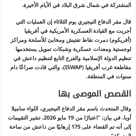
مايو
المشتركة في شمال شرق البلاد في الأيام الأخيرة.
2026
قال مقر الدفاع النيجيري يوم الثلاثاء إن العمليات التي
أجريت مع القيادة العسكرية الأمريكية في أفريقيا
(أفريكوم) دمرت نقاط تفتيش ومخابئ للأسلحة ومراكز
لوجستية ومعدات عسكرية وشبكات تمويل يستخدمها
تنظيم الدولة الإسلامية والفرع التابع لتنظيم داعش في
مقاطعة غرب أفريقيا (ISWAP)، والتي قادت صراعًا دام
سنوات في المنطقة.
القصص الموصى بها
نهاية
قائمة
وقال المتحدث باسم مقر الدفاع النيجيري، اللواء ساميلا
من
القائمة
أوبا، في بيان: “اعتبارًا من 19 مايو 2026، تشير التقييمات
4
إلى أنه تم القضاء على 175 إرهابيًا من داعش من ساحة
عناصر
المعركة”.