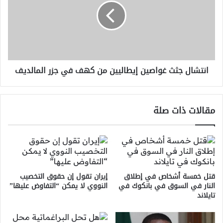
إيطاليين
من
كهف
في
جزر
المالديف
انتشال جثث غواصين إيطاليين من كهف في جزر المالديف
مقالات ذات صلة
قتل خمسة أشخاص في إطلاق
إيران تقول إن حقوق التخصيب
النار في السوق في بانكوك في
النووي لا يمكن “التفاوض عليها”
تايلاند