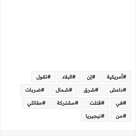
أمريكية
إن
البلاد
تقول
داعش
شرق
شمال
ضربات
في
قتلت
مشتركة
مقاتلي
من
نيجيريا