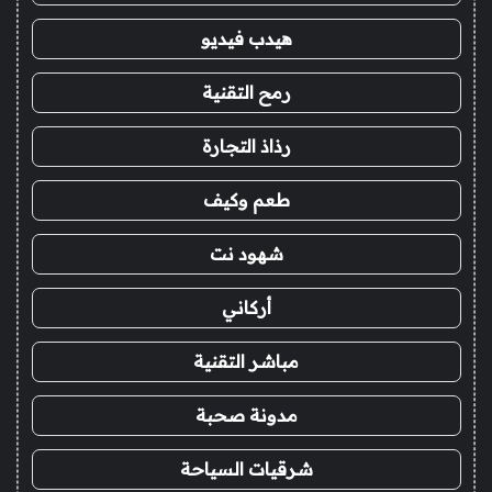
هيدب فيديو
رمح التقنية
رذاذ التجارة
طعم وكيف
شهود نت
أركاني
مباشر التقنية
مدونة صحبة
شرقيات السياحة