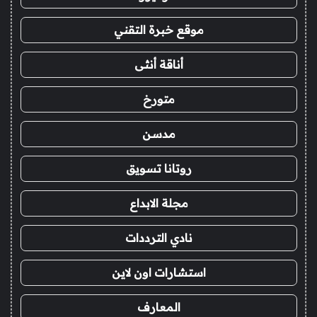
موقع خبرة التقني
أناقة أنثى
متورخ
مدسن
روتانا تسويق
مجلة الابداع
نادي الترددات
استشارات اون لاين
المعارف