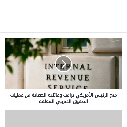
منح
الرئيس
الأمريكي
ترامب
وعائلته
الحصانة
من
عمليات
التدقيق
منح الرئيس الأمريكي ترامب وعائلته الحصانة من عمليات
الضريبي
التدقيق الضريبي المعلقة
المعلقة
انتشال
جثث
غواصين