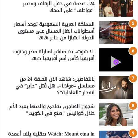
24.. صدمة في حفل الزفاف ومصير
”عواطف” على المحك
المملكة العربية السعودية توحد أسعار
أسطوانات الغاز المسال على مستوى
الدولة اعتبارًا من يناير 2026
يلا شوت.. بث مباشر لمباراة مصر وجنوب
أفريقيا كأس أمم أفريقيا 2025
بالتفاصيل: شاهد الآن الحلقة 24 من
مسلسل «مولانا».. هل قُتل ”جابر” في
انفجار ”العادلية”؟
شجون الهاجري تفاجئ والدتها بعيد الأم
خلال كواليس "صنع في الكويت"
Watch: Mount etna in صقلية يلف أعمدة