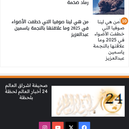
رماد ضخمة
من هي لينا صوفيا التي خطفت الأضواء
في 2025 وما علاقتها بالنجمة ياسمين
عبدالعزيز
صحيفة اشراق العالم
24 أخبار العالم لحظة
بلحظة
‫X
فيسبوك
‫YouTube
انستقرام