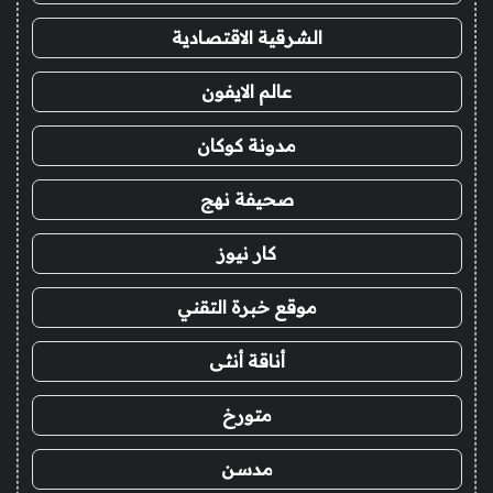
الشرقية الاقتصادية
عالم الايفون
مدونة كوكان
صحيفة نهج
كار نيوز
موقع خبرة التقني
أناقة أنثى
متورخ
مدسن