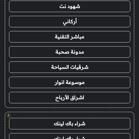
شهود نت
أركاني
مباشر التقنية
مدونة صحبة
شرقيات السياحة
موسوعة انوار
اشراق الأرباح
!
شراء باك لينك
شراء باك لينك