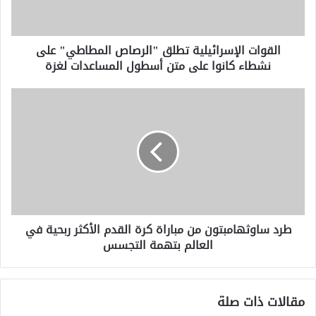
نشطاء
كانوا
على
القوات الإسرائيلية تطلق "الرصاص المطاطي" على
متن
نشطاء كانوا على متن أسطول المساعدات لغزة
أسطول
المساعدات
لغزة
طرد
ساوثهامبتون
من
مباراة
كرة
القدم
الأكثر
ربحية
في
طرد ساوثهامبتون من مباراة كرة القدم الأكثر ربحية في
العالم
العالم بتهمة التجسس
بتهمة
التجسس
مقالات ذات صلة