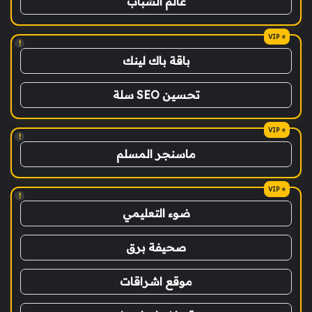
عالم الشباب
!
باقة باك لينك
تحسين SEO سلة
!
ماسنجر المسلم
!
ضوء التعليمي
صحيفة برق
موقع اشراقات