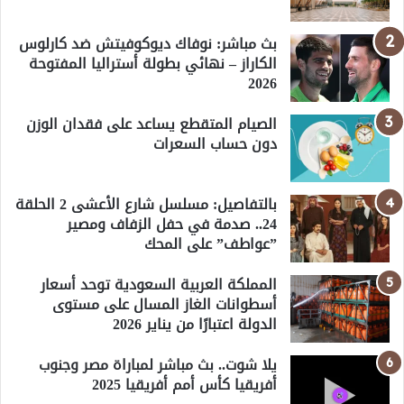
بث مباشر: نوفاك ديوكوفيتش ضد كارلوس
الكاراز – نهائي بطولة أستراليا المفتوحة
2026
الصيام المتقطع يساعد على فقدان الوزن
دون حساب السعرات
بالتفاصيل: مسلسل شارع الأعشى 2 الحلقة
24.. صدمة في حفل الزفاف ومصير
”عواطف” على المحك
المملكة العربية السعودية توحد أسعار
أسطوانات الغاز المسال على مستوى
الدولة اعتبارًا من يناير 2026
يلا شوت.. بث مباشر لمباراة مصر وجنوب
أفريقيا كأس أمم أفريقيا 2025