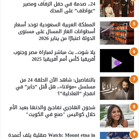
24.. صدمة في حفل الزفاف ومصير
”عواطف” على المحك
المملكة العربية السعودية توحد أسعار
أسطوانات الغاز المسال على مستوى
الدولة اعتبارًا من يناير 2026
يلا شوت.. بث مباشر لمباراة مصر وجنوب
أفريقيا كأس أمم أفريقيا 2025
بالتفاصيل: شاهد الآن الحلقة 24 من
مسلسل «مولانا».. هل قُتل ”جابر” في
انفجار ”العادلية”؟
شجون الهاجري تفاجئ والدتها بعيد الأم
خلال كواليس "صنع في الكويت"
Watch: Mount etna in صقلية يلف أعمدة