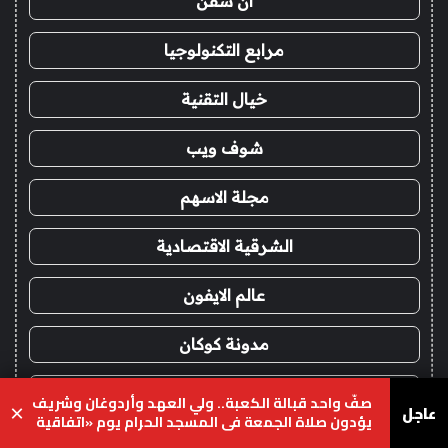
ان سفن
مرابع التكنولوجيا
خيال التقنية
شوف ويب
مجلة الاسهم
الشرقية الاقتصادية
عالم الايفون
مدونة كوكان
صحيفة نهج
صفٌّ واحد قبالة الكعبة.. ولي العهد وأردوغان وشريف
عاجل
×
يؤدون صلاة الجمعة في المسجد الحرام يوم «اتفاقية
مكة»
كار نيوز
يسبوك
‫X
واتساب
تيلقرام