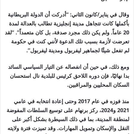
وقال في يناير/كانون الثاني: “أدركت أن الدولة البريطانية
بأكملها كانت تتجاهل مدينة إنجليزية تطالب بالعدالة لمدة
20 عاماً. ولم يكن ذلك مجرد صدفة، بل كان متعمداً”. “لقد
تعرضت لأزمة بسبب تلك الدعوة لأنني كنت في حكومة
لم تفعل شيئًا لجماهير ليفربول ومدينة ليفربول”.
ومع ذلك، في حين أن انفصاله عن التيار السياسي السائد
بدا نهائيًا، فإن دوره اللاحق كرئيس للبلدية نال استحسان
السكان المحليين والمراقبين.
منذ فوزه في عام 2017 وحتى إعادة انتخابه في عامي
2021 و2024، ركز برنهام على توسيع السلطات المفوضة
لمنطقة المدينة، بما في ذلك السيطرة بشكل أكبر على
النقل والإسكان وتمويل المهارات. وقد تميزت فترة ولايته