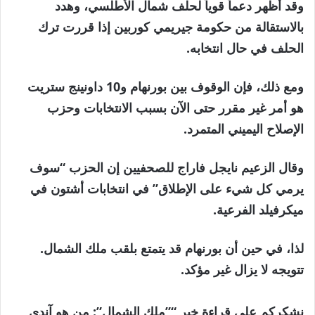
وقد أظهر دعماً قوياً لحلف شمال الأطلسي، وهدد
بالاستقالة من حكومة جيريمي كوربين إذا قررت ترك
الحلف في حال انتخابه.
ومع ذلك، فإن الوقوف بين بورنهام و10 داونينج ستريت
هو أمر غير مقرر حتى الآن بسبب الانتخابات وحزب
الإصلاح اليميني المتمرد.
وقال الزعيم نايجل فاراج للصحفيين إن الحزب “سوف
يرمي كل شيء على الإطلاق” في انتخابات أشتون في
ميكرفيلد الفرعية.
لذا، في حين أن بورنهام قد يتمتع بلقب ملك الشمال.
تتويجه لا يزال غير مؤكد.
نشكركم على قراءة خبر “”ملك الشمال”: من هو آندي