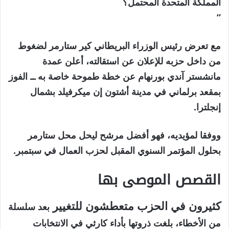
المملكة المتحدة المحتمل؟
”
مع تعرض رئيس الوزراء البريطاني كير ستارمر لضغوط
من داخل حزبه للإعلان عن استقالته، أعلن عمدة
مانشستر آندي بورنهام عن خطة طموحة خاصة به ــ الفوز
بمقعد برلماني في مدينة أشتون إن ميكرفيلد بشمال
إنجلترا.
ووفقا لمؤيديه، فهو أفضل مرشح ليحل محل ستارمر
بحلول المؤتمر السنوي المقبل لحزب العمال في سبتمبر.
القصص الموصى بها
نهاية
قائمة
كثيرون في الحزب متعطشون للتغيير
بعد سلسلة
من
القائمة
من الأخطاء، بلغت ذروتها بأداء كارثي في ​​الانتخابات