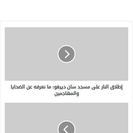
إطلاق
النار
على
مسجد
سان
دييغو:
ما
نعرفه
عن
إطلاق النار على مسجد سان دييغو: ما نعرفه عن الضحايا
الضحايا
والمهاجمين
والمهاجمين
مقتل
10
أشخاص
على
الأقل