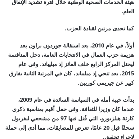
هيئة الخدمات الصحية الوطنية خلال فترة تشديد الإنفاق
العام.
كما تحدى مرتين لقيادة الحزب.
أولاً، في عام 2010، بعد استقالة جوردون براون بعد
هزيمة حزب العمال في الانتخابات العامة، دخل المنافسة
ليحتل المركز الرابع خلف الفائز إد ميليباند. وفي عام
2015، بعد تنحي إد ميليباند، كان في المرتبة الثانية بفارق
كبير عن جيريمي كوربين.
بدأت خيبة أمله في السياسة السائدة في عام 2009،
عندما كان وزيرا للثقافة. وفي حفل أقيم بمناسبة ذكرى
كارثة هيلزبورو، التي قُتل فيها 97 من مشجعي ليفربول
سحقًا قبل 20 عامًا، تعرض للمضايقات، مما أدى إلى حملة
لإجراء تحقيق.