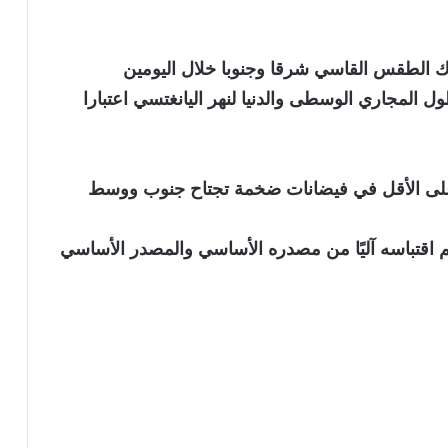
رك الطقس القاسي شرقا وجنوبا خلال اليومين
 المجاري الوسطى والدنيا لنهر اليانغتسي اعتبارا
ءة خبر “مقتل 10 أشخاص على الأقل في فيضانات ضخمة تجتاح جنوب ووسط
نويه بأن الخبر تم اقتباسه آليًا من مصدره الأساسي والمصدر الأساسي