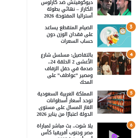
ديوكوفيتش ضد كارلوس
الكاراز – نهائي بطولة
أستراليا المفتوحة 2026
الصيام المتقطع يساعد
على فقدان الوزن دون
حساب السعرات
بالتفاصيل: مسلسل شارع
الأعشى 2 الحلقة 24..
صدمة في حفل الزفاف
ومصير ”عواطف” على
المحك
المملكة العربية السعودية
توحد أسعار أسطوانات
الغاز المسال على مستوى
الدولة اعتبارًا من يناير 2026
يلا شوت.. بث مباشر لمباراة
مصر وجنوب أفريقيا كأس