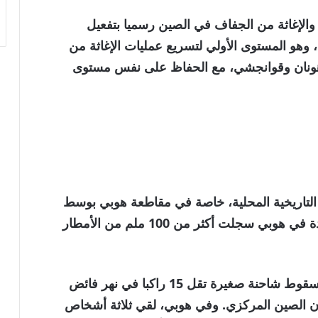
والإغاثة من الجفاف في الصين رسميا بتفعيل
 وهو المستوى الأولي لتسريع عمليات الإغاثة من
هونان وقوانجشي، مع الحفاظ على نفس مستوى
التاريخية المحلية، خاصة في مقاطعة هوبي بوسط
البلاد. وذكرت قناة CCTV الحكومية أن 337 بلدة في هوبي سجلت أكثر من 100 ملم من الأمطار
وفي قوانغشي، لقي ستة أشخاص حتفهم بعد سقوط شاحنة صغيرة تقل 15 راكبا في نهر فائض
 الصين المركزي. وفي هوبي، لقي ثلاثة أشخاص