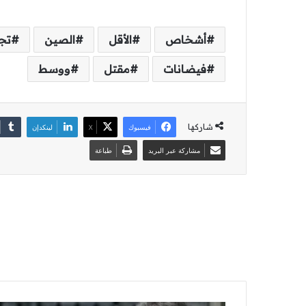
أشخاص
الأقل
الصين
تج
فيضانات
مقتل
ووسط
شاركها
فيسبوك
‫X
لينكدإن
مشاركة عبر البريد
طباعة