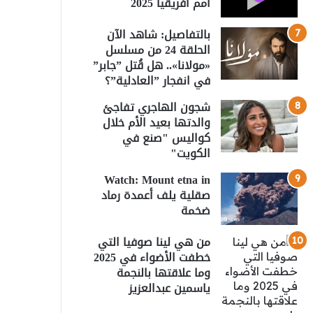
أمم أفريقيا 2025
بالتفاصيل: شاهد الآن
الحلقة 24 من مسلسل
«مولانا».. هل قُتل ”جابر”
في انفجار ”العادلية”؟
شجون الهاجري تفاجئ
والدتها بعيد الأم خلال
كواليس "صنع في
الكويت"
Watch: Mount etna in
صقلية يلف أعمدة رماد
ضخمة
من هي لينا صوفيا التي
خطفت الأضواء في 2025
وما علاقتها بالنجمة
ياسمين عبدالعزيز