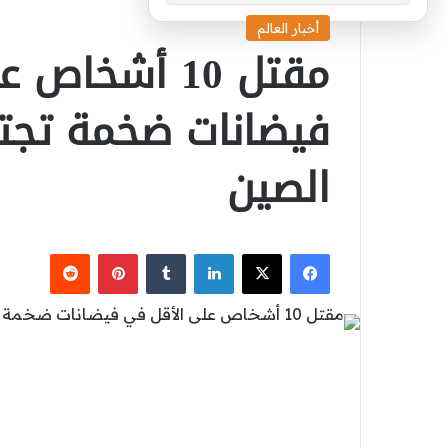
أخبار العالم
مقتل 10 أشخا
فيضانات ضخمة تجت
الصين
‫X
فيسبوك
لينكدإن
بينتيريست