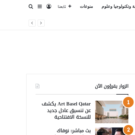
تسجيل الدخول
بحث عن
إضافة عمود جانبي
ة وتكنولوجيا وعلوم
منوعات
تابعنا
الزوار يقرؤون الآن
Art Basel Qatar يكشف
عن تنسيق عادل جديد
للنسخة الافتتاحية
بث مباشر: نوفاك