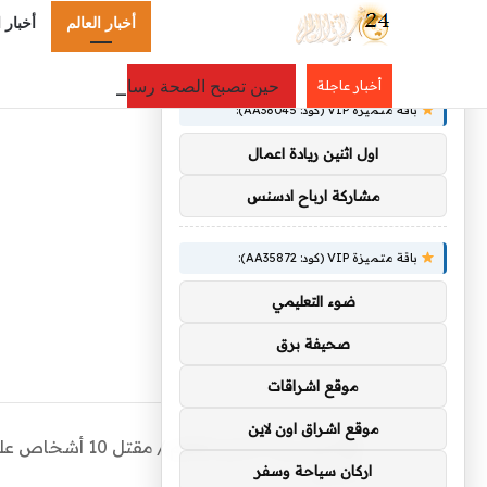
أخبار العالم
أخبار 
×
توصيات :
حين تصبح الصحة رسالة تمنح الأمل
أخبار عاجلة
باقة متميزة VIP (كود: AA38045):
اول اثنين ريادة اعمال
مشاركة ارباح ادسنس
باقة متميزة VIP (كود: AA35872):
ضوء التعليمي
صحيفة برق
موقع اشراقات
موقع اشراق اون لاين
الرئيسية
/
أخبار العالم
/
مقتل 10 أشخ
الصين
اركان سياحة وسفر