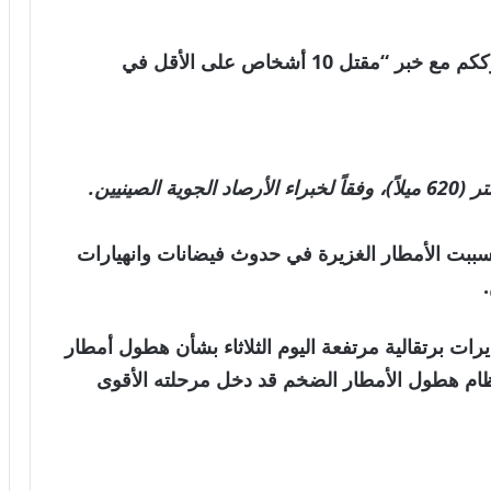
اشراق العالم 24- متابعات الأخبار العالمية . نترككم مع خبر “مقتل 10 أشخاص على الأقل في
فهم بعد أن تسببت الأمطار الغزيرة في حدوث فيضانات وانهيارات
رات برتقالية مرتفعة اليوم الثلاثاء بشأن هطول أمطار
 هطول الأمطار الضخم قد دخل مرحلته الأقوى