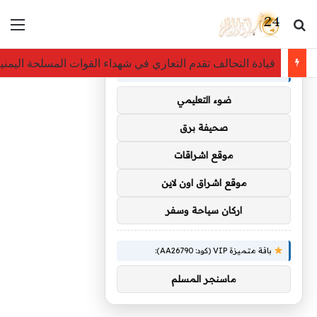
بحث عن
الق
×
توصيات :
قيادة التحالف تقدم التعازي في شهداء القوات المسلحة اليمنية 
باقة متميزة VIP (كود: AA35872):
ضوء التعليمي
صحيفة برق
موقع اشراقات
موقع اشراق اون لاين
اركان سياحة وسفر
باقة متميزة VIP (كود: AA26790):
ماسنجر المسلم