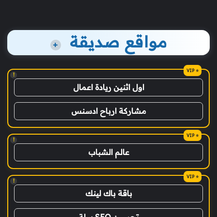
مواقع صديقة
+
!
اول اثنين ريادة اعمال
مشاركة ارباح ادسنس
!
عالم الشباب
!
باقة باك لينك
تحسين SEO سلة