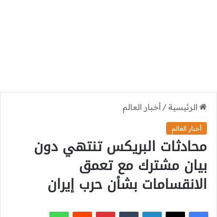
الرئيسية
/
أخبار العالم
أخبار العالم
محادثات البريكس تنتهي دون
بيان مشترك مع تعمق
الانقسامات بشأن حرب إيران
‫X
فيسبوك
لينكدإن
بينتيريست
واتساب