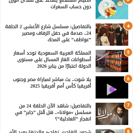
الصيام المتقطع يساعد على فقدان الوزن
دون حساب السعرات
بالتفاصيل: مسلسل شارع الأعشى 2 الحلقة
24.. صدمة في حفل الزفاف ومصير
”عواطف” على المحك
المملكة العربية السعودية توحد أسعار
أسطوانات الغاز المسال على مستوى
الدولة اعتبارًا من يناير 2026
يلا شوت.. بث مباشر لمباراة مصر وجنوب
أفريقيا كأس أمم أفريقيا 2025
بالتفاصيل: شاهد الآن الحلقة 24 من
مسلسل «مولانا».. هل قُتل ”جابر” في
انفجار ”العادلية”؟
شجون الهاجري تفاجئ والدتها بعيد الأم