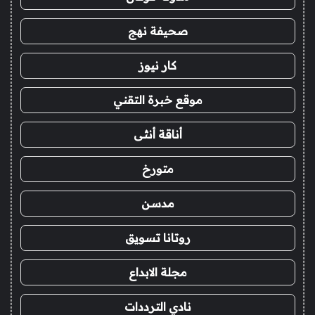
صحيفة نهج
كار نيوز
موقع خبرة التقني
أناقة أنثى
متورخ
مدسن
روتانا تسويق
مجلة الابداع
نادي الترددات