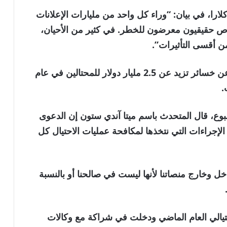
را، في بيان: “وراء كل واحد من مليارات الإعلانات
شخاص حقيقيون معرضون للخطر. في كثير من الأحيان،
ن أقسى التأثيرات”.
وأضافت المقاطعة أن سكان كاليفورنيا أبلغوا عن خسائر تزيد عن 2.5 مليار دولار للمحتالين في عام
وع، قال المتحدث باسم ميتا آندي ستون إن الدعوى
لإجراءات التي نتخذها لمكافحة عمليات الاحتيال كل
اخل وخارج منصاتنا لأنها ليست في صالحنا أو بالنسبة
لت 159 مليون إعلان احتيالي العام الماضي ودخلت في شراكة مع وكالات