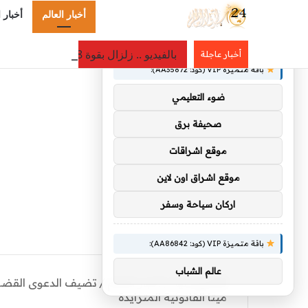
أخبار العالم
أخبار 
×
توصيات :
بالفيديو .. زلزال بقوة 6.8 يهز غرفة عمليات في اليابان والطاقم الطبي يواصل الجراحة
أخبار عاجلة
باقة متميزة VIP (كود: AA35872):
ضوء التعليمي
صحيفة برق
موقع اشراقات
موقع اشراق اون لاين
اركان سياحة وسفر
باقة متميزة VIP (كود: AA86842):
عالم الشباب
الرئيسية
/
أخبار العالم
/
تضيف الدعوى القضائية
ميتا القانونية المتزايدة