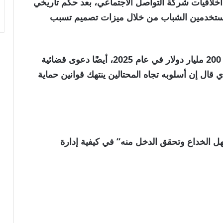
خلاقيات شركة التواصل الاجتماعي، بعد حكم تاريخي
ستخدمين الشباب من خلال ميزات تصميم تسبب
وواجهت Meta، التي حققت إيرادات تزيد عن 200 مليار دولار في عام 2025، أيضًا دعوى قضائية
 قال إن أسلوبه تجاه المحتالين ينتهك قوانين حماية
دعوى القضائية أن شركة Meta “تسهل الخداع وتحقق الدخل منه” في كيفية إدارة