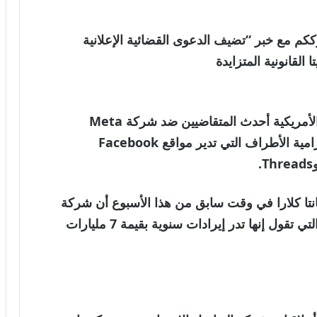
عالمية . نترككم مع خبر “تضيف الدعوى القضائية الإعلانية
القانونية المتزايدة
أصبحت إحدى المقاطعات في ولاية كاليفورنيا الأمريكية أحدث المتقاضيين ضد شركة Meta
Platforms، الشركة المتعددة الجنسيات المترامية الأطراف التي تدير مواقع Facebook
نتا كلارا في وقت سابق من هذا الأسبوع أن شركة
ميتا تستفيد عن عمد من الإعلانات الاحتيالية، والتي تقول إنها تدر إيرادات سنوية بقيمة 7 مليارات