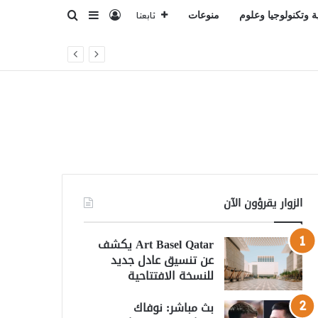
تسجيل الدخول
بحث عن
إضافة عمود جانبي
ة وتكنولوجيا وعلوم
منوعات
تابعنا
الزوار يقرؤون الآن
Art Basel Qatar يكشف
عن تنسيق عادل جديد
للنسخة الافتتاحية
بث مباشر: نوفاك