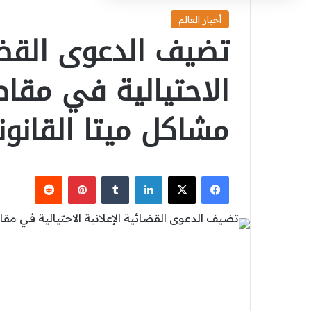
أخبار العالم
تضيف الدعوى القضائ
الاحتيالية في مقاط
مشاكل ميتا القانوني
‫X
فيسبوك
لينكدإن
بينتيريست