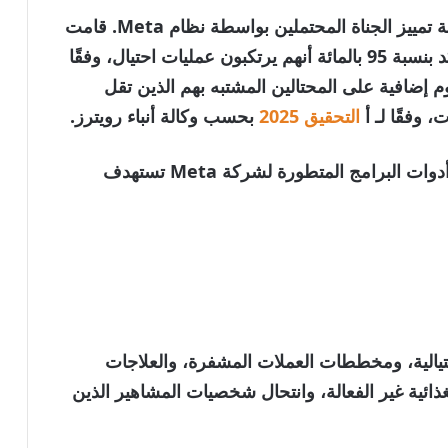
وبعيدًا عن حظر الإعلانات الاحتيالية، يتم ببساطة تمييز الجناة المحتملين بواسطة نظام Meta. قامت
Meta بحظر المسوقين فقط، وكان من المؤكد بنسبة 95 بالمائة أنهم يرتكبون عمليات احتيال، وفقًا
رض رسوم إضافية على المحتالين المشتبه بهم الذين تقل
 وفقًا لـ أ
التحقيق 2025
بحسب وكالة أنباء رويترز.
تقول الدعوى القضائية إن الذكاء الاصطناعي وأدوات البرامج المتطورة لشركة Meta تستهدف
حتيالية، ومخططات العملات المشفرة، والعلاجات
ائية غير الفعالة، وانتحال شخصيات المشاهير الذين