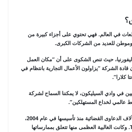
ى؟
طعات في العالم. فهي تحتوي على أجزاء كبيرة من
وموطن للعديد من الشركات الكبرى.
اليفورنيا، حيث تنص الشكوى على أن “مكان العمل
ليفورنيا” وأن قادة الشركة “يزاولون الأعمال التجارية بانتظام في
 كلارا”.
يين في وادي السيليكون، لا يمكننا السماح لشركة
ط عالمي لخداع المستهلكين”.
واجهت شركة Meta والشركات التي تمتلكها آلاف الدعاوى القضائية منذ تأسيسها في عام 2004،
والتي كانت تسمى آنذاك TheFacebook, Inc. وكانت الغالبية العظمى منها تتعلق بممارساتها