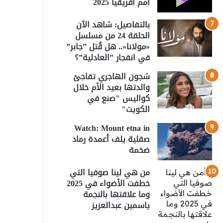
أمم أفريقيا 2025
بالتفاصيل: شاهد الآن
الحلقة 24 من مسلسل
«مولانا».. هل قُتل ”جابر”
في انفجار ”العادلية”؟
شجون الهاجري تفاجئ
والدتها بعيد الأم خلال
كواليس "صنع في
الكويت"
Watch: Mount etna in
صقلية يلف أعمدة رماد
ضخمة
من هي لينا صوفيا التي
خطفت الأضواء في 2025
وما علاقتها بالنجمة
ياسمين عبدالعزيز