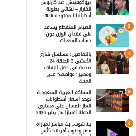
ديوكوفيتش ضد كارلوس
الكاراز – نهائي بطولة
أستراليا المفتوحة 2026
الصيام المتقطع يساعد
على فقدان الوزن دون
حساب السعرات
بالتفاصيل: مسلسل شارع
الأعشى 2 الحلقة 24..
صدمة في حفل الزفاف
ومصير ”عواطف” على
المحك
المملكة العربية السعودية
توحد أسعار أسطوانات
الغاز المسال على مستوى
الدولة اعتبارًا من يناير 2026
يلا شوت.. بث مباشر لمباراة
مصر وجنوب أفريقيا كأس