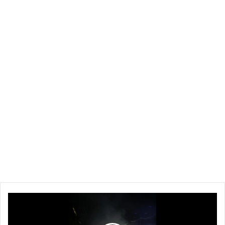
وغرقت
كوبا
في