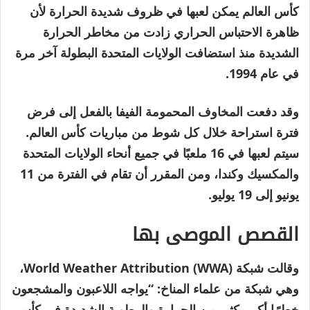
مايو
كأس العالم يمكن لعبها في ظروف شديدة الحرارة لأن
2026
ظاهرة الاحتباس الحراري زادت من مخاطر الحرارة
الشديدة منذ استضافت الولايات المتحدة البطولة آخر مرة
في عام 1994.
وقد دفعت المخاوف المحمومة الفيفا بالفعل إلى فرض
فترة استراحة خلال كل شوط من مباريات كأس العالم.
سيتم لعبها في 16 ملعبًا في جميع أنحاء الولايات المتحدة
والمكسيك وكندا، ومن المقرر أن تقام في الفترة من 11
يونيو إلى 19 يوليو.
القصص الموصى بها
نهاية
قائمة
وقالت شبكة World Weather Attribution (WWA)،
من
القائمة
وهي شبكة من علماء المناخ: “يواجه اللاعبون والمشجعون
4
خطرًا أكبر بكثير من الحرارة والرطوبة الشديدة في كأس