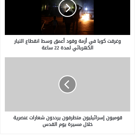
أزمة
وقود
أعمق
وسط
انقطاع
التيار
وغرقت كوبا في أزمة وقود أعمق وسط انقطاع التيار
الكهربائي
الكهربائي لمدة 22 ساعة
لمدة
22
ساعة
قوميون
إسرائيليون
متطرفون
يرددون
شعارات
عنصرية
خلال
مسيرة
يوم
قوميون إسرائيليون متطرفون يرددون شعارات عنصرية
القدس
خلال مسيرة يوم القدس