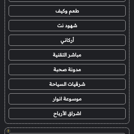
طعم وكيف
شهود نت
أركاني
مباشر التقنية
مدونة صحبة
شرقيات السياحة
موسوعة انوار
اشراق الأرباح
!