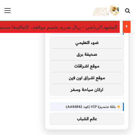
بحث عن
الق
×
توصيات :
المشهد الرياضي – ريال مدريد يحسم موقفه.. كامافينغا مس
باقة متميزة VIP (كود: AA35872):
ضوء التعليمي
صحيفة برق
موقع اشراقات
موقع اشراق اون لاين
اركان سياحة وسفر
باقة متميزة VIP (كود: AA86842):
عالم الشباب