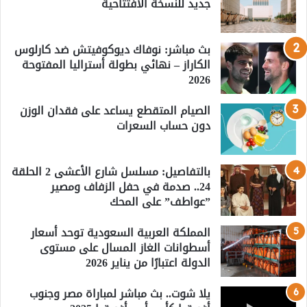
جديد للنسخة الافتتاحية
بث مباشر: نوفاك ديوكوفيتش ضد كارلوس
الكاراز – نهائي بطولة أستراليا المفتوحة
2026
الصيام المتقطع يساعد على فقدان الوزن
دون حساب السعرات
بالتفاصيل: مسلسل شارع الأعشى 2 الحلقة
24.. صدمة في حفل الزفاف ومصير
”عواطف” على المحك
المملكة العربية السعودية توحد أسعار
أسطوانات الغاز المسال على مستوى
الدولة اعتبارًا من يناير 2026
يلا شوت.. بث مباشر لمباراة مصر وجنوب