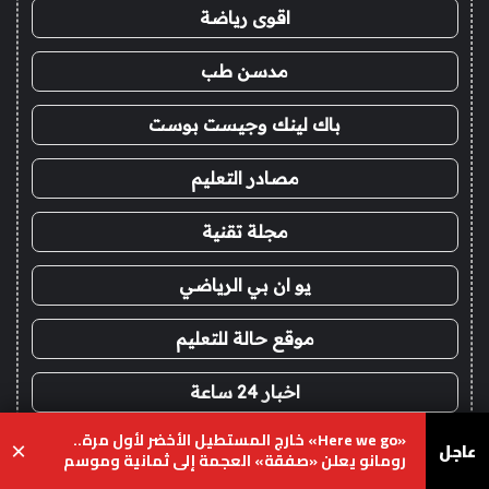
اقوى رياضة
مدسن طب
باك لينك وجيست بوست
مصادر التعليم
مجلة تقنية
يو ان بي الرياضي
موقع حالة للتعليم
اخبار 24 ساعة
«Here we go» خارج المستطيل الأخضر لأول مرة..
هيدب فنون وترفيه
عاجل
×
رومانو يعلن «صفقة» العجمة إلى ثمانية وموسم
انتقالات المذيعين يشتعل
يسبوك
‫X
واتساب
تيلقرام