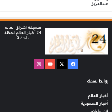
صحيفة اشراق العالم
24 أخبار العالم لحظة
بلحظة
‫X
فيسبوك
‫YouTube
انستقرام
روابط تهمك
أخبار العالم
أخبار السعودية
فن وإعلام