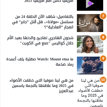
أفريقيا كأس أمم أفريقيا 2025
بالتفاصيل: شاهد الآن الحلقة 24 من
مسلسل «مولانا».. هل قُتل ”جابر” في
انفجار ”العادلية”؟
شجون الهاجري تفاجئ والدتها بعيد الأم
خلال كواليس "صنع في الكويت"
Watch: Mount etna in صقلية يلف أعمدة
رماد ضخمة
من هي لينا صوفيا التي خطفت الأضواء
في 2025 وما علاقتها بالنجمة ياسمين
عبدالعزيز