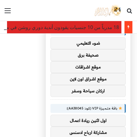
بحث عن
الق
×
توصيات :
18 مدرباً من 10 جنسيات يقودون أندية دوري روشن في موسم 2026-2027
باقة متميزة VIP (كود: AA35872):
ضوء التعليمي
صحيفة برق
موقع اشراقات
موقع اشراق اون لاين
اركان سياحة وسفر
باقة متميزة VIP (كود: AA38045):
اول اثنين ريادة اعمال
مشاركة ارباح ادسنس