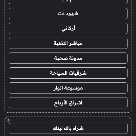
شهود نت
أركاني
مباشر التقنية
مدونة صحبة
شرقيات السياحة
موسوعة انوار
اشراق الأرباح
!
شراء باك لينك