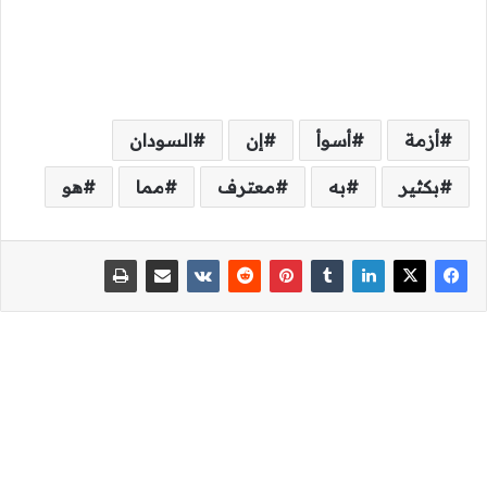
أزمة
أسوأ
إن
السودان
بكثير
به
معترف
مما
هو