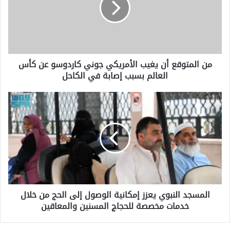
الأمريكي
جوني
كاردوسو
عن
كأس
من المتوقع أن يغيب الأمريكي جوني كاردوسو عن كأس
العالم
العالم بسبب إصابة في الكاحل
بسبب
إصابة
في
المسجد
الكاحل
النبوي
يعزز
إمكانية
الوصول
إلى
الحج
من
خلال
المسجد النبوي يعزز إمكانية الوصول إلى الحج من خلال
خدمات
خدمات مخصصة للحجاج المسنين والمعاقين
مخصصة
للحجاج
المسنين