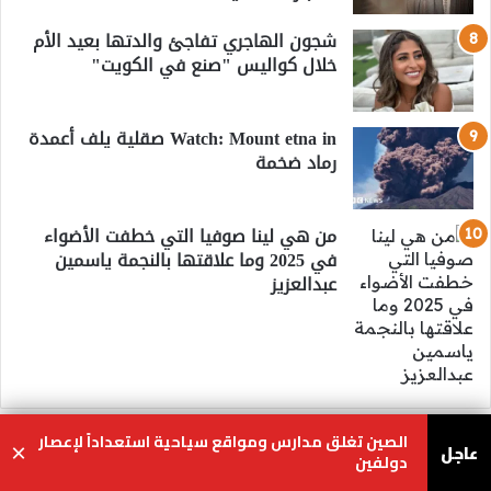
شجون الهاجري تفاجئ والدتها بعيد الأم
خلال كواليس "صنع في الكويت"
Watch: Mount etna in صقلية يلف أعمدة
رماد ضخمة
من هي لينا صوفيا التي خطفت الأضواء
في 2025 وما علاقتها بالنجمة ياسمين
عبدالعزيز
الصين تغلق مدارس ومواقع سياحية استعداداً لإعصار
عاجل
×
دولفين
صحيفة اشراق العالم
يسبوك
‫X
واتساب
تيلقرام