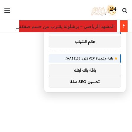
بحث عن
الق
×
توصيات :
المشهد الرياضي – برشلونة يقترب من حسم صفقة رودري ع
باقة متميزة VIP (كود: AA86842):
عالم الشباب
باقة متميزة VIP (كود: AA11138):
باقة باك لينك
تحسين SEO سلة