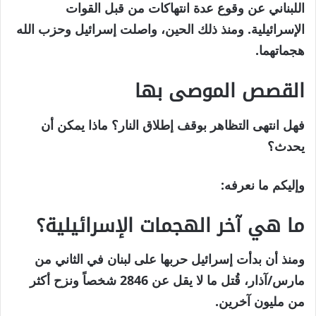
اللبناني عن وقوع عدة انتهاكات من قبل القوات
الإسرائيلية. ومنذ ذلك الحين، واصلت إسرائيل وحزب الله
هجماتهما.
القصص الموصى بها
نهاية
قائمة
فهل انتهى التظاهر بوقف إطلاق النار؟ ماذا يمكن أن
من
القائمة
يحدث؟
3
وإليكم ما نعرفه:
عناصر
ما هي آخر الهجمات الإسرائيلية؟
ومنذ أن بدأت إسرائيل حربها على لبنان في الثاني من
مارس/آذار، قُتل ما لا يقل عن 2846 شخصاً ونزح أكثر
من مليون آخرين.