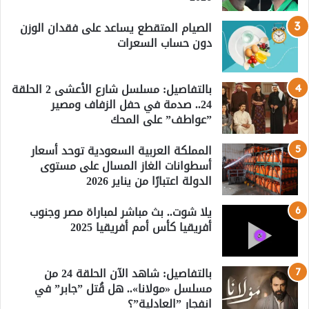
الصيام المتقطع يساعد على فقدان الوزن
دون حساب السعرات
بالتفاصيل: مسلسل شارع الأعشى 2 الحلقة
24.. صدمة في حفل الزفاف ومصير
”عواطف” على المحك
المملكة العربية السعودية توحد أسعار
أسطوانات الغاز المسال على مستوى
الدولة اعتبارًا من يناير 2026
يلا شوت.. بث مباشر لمباراة مصر وجنوب
أفريقيا كأس أمم أفريقيا 2025
بالتفاصيل: شاهد الآن الحلقة 24 من
مسلسل «مولانا».. هل قُتل ”جابر” في
انفجار ”العادلية”؟