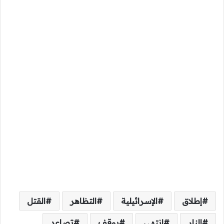
إطلاق
الإسرائيلية
التظاهر
القتل
النار
انتهى
بوقف
تصاعد