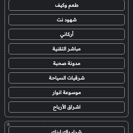
طعم وكيف
شهود نت
أركاني
مباشر التقنية
مدونة صحبة
شرقيات السياحة
موسوعة انوار
اشراق الأرباح
!
شراء باك لينك