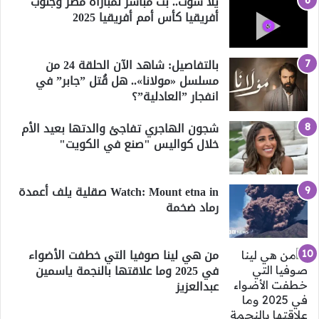
يلا شوت.. بث مباشر لمباراة مصر وجنوب
أفريقيا كأس أمم أفريقيا 2025
بالتفاصيل: شاهد الآن الحلقة 24 من
مسلسل «مولانا».. هل قُتل ”جابر” في
انفجار ”العادلية”؟
شجون الهاجري تفاجئ والدتها بعيد الأم
خلال كواليس "صنع في الكويت"
Watch: Mount etna in صقلية يلف أعمدة
رماد ضخمة
من هي لينا صوفيا التي خطفت الأضواء
في 2025 وما علاقتها بالنجمة ياسمين
عبدالعزيز