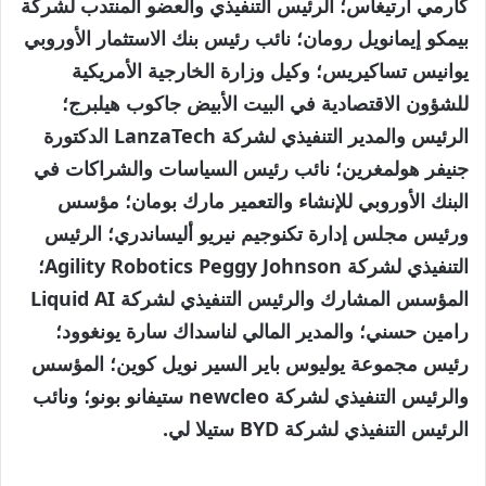
كارمي أرتيغاس؛ الرئيس التنفيذي والعضو المنتدب لشركة
بيمكو إيمانويل رومان؛ نائب رئيس بنك الاستثمار الأوروبي
يوانيس تساكيريس؛ وكيل وزارة الخارجية الأمريكية
للشؤون الاقتصادية في البيت الأبيض جاكوب هيلبرج؛
الرئيس والمدير التنفيذي لشركة LanzaTech الدكتورة
جنيفر هولمغرين؛ نائب رئيس السياسات والشراكات في
البنك الأوروبي للإنشاء والتعمير مارك بومان؛ مؤسس
ورئيس مجلس إدارة تكنوجيم نيريو أليساندري؛ الرئيس
التنفيذي لشركة Agility Robotics Peggy Johnson؛
المؤسس المشارك والرئيس التنفيذي لشركة Liquid AI
رامين حسني؛ والمدير المالي لناسداك سارة يونغوود؛
رئيس مجموعة يوليوس باير السير نويل كوين؛ المؤسس
والرئيس التنفيذي لشركة newcleo ستيفانو بونو؛ ونائب
الرئيس التنفيذي لشركة BYD ستيلا لي.