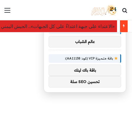
بحث عن
الق
×
توصيات :
«الاعتداء على جبهة اعتداءٌ على كل الجبهات».. الجيش اليم
باقة متميزة VIP (كود: AA86842):
عالم الشباب
باقة متميزة VIP (كود: AA11138):
باقة باك لينك
تحسين SEO سلة