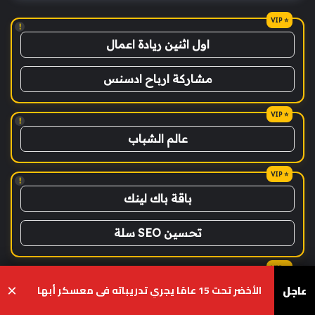
!
اول اثنين ريادة اعمال
مشاركة ارباح ادسنس
!
عالم الشباب
!
باقة باك لينك
تحسين SEO سلة
!
عاجل
الأخضر تحت 15 عامًا يجري تدريباته في معسكر أبها
×
ماسنجر المسلم
يسبوك
‫X
واتساب
تيلقرام