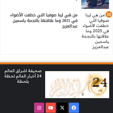
من هي لينا صوفيا التي خطفت الأضواء
في 2025 وما علاقتها بالنجمة ياسمين
عبدالعزيز
صحيفة اشراق العالم
24 أخبار العالم لحظة
بلحظة
‫X
فيسبوك
‫YouTube
انستقرام