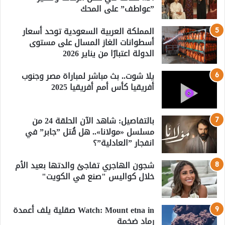
”عواطف” على المحك
المملكة العربية السعودية توحد أسعار
أسطوانات الغاز المسال على مستوى
الدولة اعتبارًا من يناير 2026
يلا شوت.. بث مباشر لمباراة مصر وجنوب
أفريقيا كأس أمم أفريقيا 2025
بالتفاصيل: شاهد الآن الحلقة 24 من
مسلسل «مولانا».. هل قُتل ”جابر” في
انفجار ”العادلية”؟
شجون الهاجري تفاجئ والدتها بعيد الأم
خلال كواليس "صنع في الكويت"
Watch: Mount etna in صقلية يلف أعمدة
رماد ضخمة