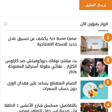
الزوار يقرؤون الآن
Art Basel Qatar يكشف عن تنسيق عادل
جديد للنسخة الافتتاحية
بث مباشر: نوفاك ديوكوفيتش ضد كارلوس
الكاراز – نهائي بطولة أستراليا المفتوحة
2026
الصيام المتقطع يساعد على فقدان الوزن
دون حساب السعرات
بالتفاصيل: مسلسل شارع الأعشى 2 الحلقة
24.. صدمة في حفل الزفاف ومصير