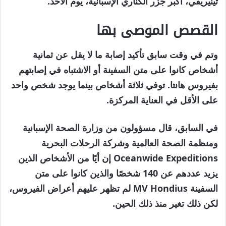
تينيريفي، أكبر جزر الكناري الإسبانية، يوم الأحد.
القصص الموصى بها
نهاية
قائمة
وتم في وقت سابق تأكيد إصابة ما لا يقل عن ثمانية
من
القائمة
أشخاص كانوا على متن السفينة أو الاشتباه في إصابتهم
3
بفيروس هانتا. توفي ثلاثة أشخاص بينما يوجد شخص واحد
عناصر
على الأقل في العناية المركزة.
في السابق، قال مسؤولون من وزارة الصحة الإسبانية
ومنظمة الصحة العالمية وشركة الرحلات البحرية
Oceanwide Expeditions إن أيًا من الأشخاص الذين
يزيد عددهم عن 140 شخصًا والذين كانوا على متن
السفينة MV Hondius لم تظهر عليهم أعراض الفيروس،
لكن ذلك تغير منذ ذلك الحين.