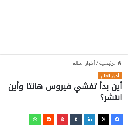
الرئيسية
/
أخبار العالم
أخبار العالم
أين بدأ تفشي فيروس هانتا وأين
انتشر؟
‫X
فيسبوك
لينكدإن
بينتيريست
واتساب