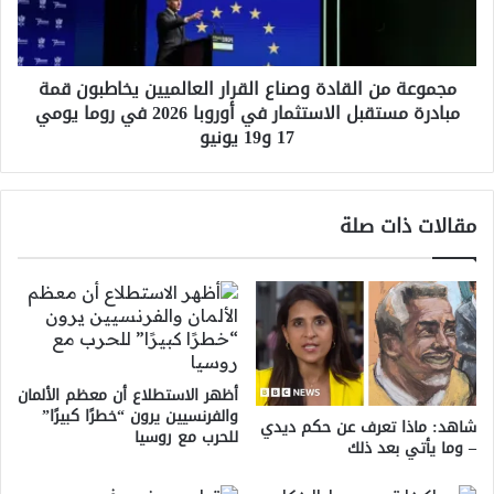
يخاطبون
قمة
مبادرة
مجموعة من القادة وصناع القرار العالميين يخاطبون قمة
مستقبل
مبادرة مستقبل الاستثمار في أوروبا 2026 في روما يومي
الاستثمار
17 و19 يونيو
في
أوروبا
2026
في
مقالات ذات صلة
روما
يومي
17
و19
يونيو
أظهر الاستطلاع أن معظم الألمان
والفرنسيين يرون “خطرًا كبيرًا”
شاهد: ماذا تعرف عن حكم ديدي
للحرب مع روسيا
– وما يأتي بعد ذلك